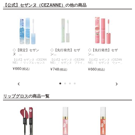
【公式】セザンヌ（CEZANNE）
の他の商品
イト
◇【限定】セザン
◇【先行発売】セザ
◇【先行発売】セザ
◇セ
ヌ ...
ン...
ン...
ソ...
EZAN
【公式】セザンヌ（CEZAN
【公式】セザンヌ（CEZAN
【公式】セザンヌ（CEZAN
【公式
ブライ
NE）
リップエッセンス
NE）
セザンヌ ブライ
NE）
セザンヌ ウォー
NE）
トカラーシーラー
タリーティントリップ
ソフト
660
748
660
693
リップグロス
の商品一覧