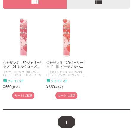
view_module
view_list
ご利用ガイド
お問い合わせ
◇セザンヌ 3Dジェリーリ
◇セザンヌ 3Dジェリーリ
ログイン・新規会員登録
ップ 02 ミルクローズ...
ップ 01 ピーチメルバ...
【公式】セザンヌ（CEZANN
【公式】セザンヌ（CEZANN
E）
セザンヌ 3Dジェリーリ
E）
セザンヌ 3Dジェリーリ
ップ
ップ
クチコミ6件
クチコミ7件
660
660
カートに追加
カートに追加
1