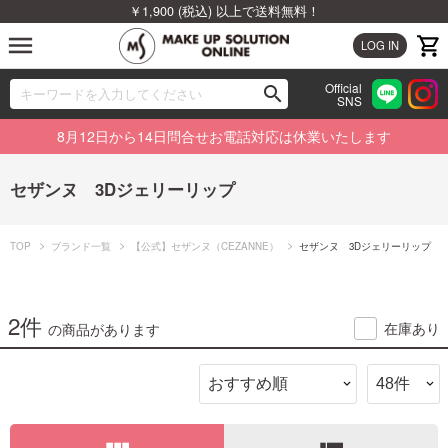
￥1,900 (税込) 以上で送料無料！
menu
LOG IN
Official
search
SNS
ブランドから探す
00
8月12日から14日問合せお電話対応は休業いたします
カテゴリから探す
セザンヌ 3Dジェリーリップ
新着商品から探す
TOP
ブランド一覧
【公式】セザンヌ（CEZANNE）
セザンヌ 3Dジェリーリップ
ランキングから探す
特集から探す
2件
在庫あり
の商品があります
ビューティジャーナルから探す