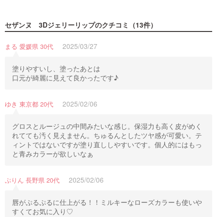
セザンヌ 3Dジェリーリップ
のクチコミ（13件）
2025/03/27
まる 愛媛県 30代
塗りやすいし、塗ったあとは
口元が綺麗に見えて良かったです♪
2025/02/06
ゆき 東京都 20代
グロスとルージュの中間みたいな感じ。保湿力も高く皮がめく
れてても汚く見えません。ちゅるんとしたツヤ感が可愛い。テ
ィントではないですが塗り直ししやすいです。個人的にはもっ
と青みカラーが欲しいなぁ
2025/02/06
ぷりん 長野県 20代
唇がぷるぷるに仕上がる！！ミルキーなローズカラーも使いや
すくてお気に入り♡