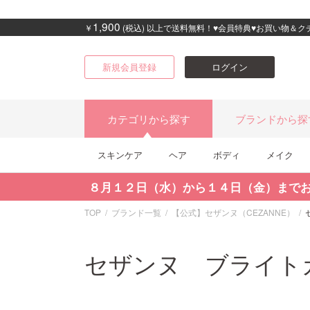
1,900
￥
(税込) 以上で送料無料！♥会員特典♥お買い物＆
新規会員登録
ログイン
カテゴリから探す
ブランドから探
スキンケア
ヘア
ボディ
メイク
８月１２日（水）から１４日（金）まで
TOP
ブランド一覧
【公式】セザンヌ（CEZANNE）
セザンヌ ブライト