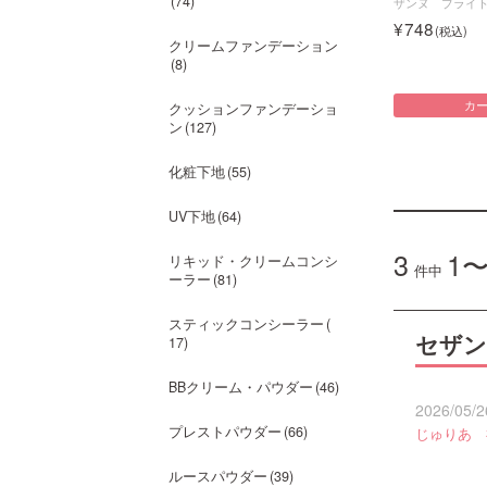
74
ザンヌ ブライ
748
クリームファンデーション
8
カ
クッションファンデーショ
ン
127
化粧下地
55
UV下地
64
3
1〜
リキッド・クリームコンシ
件中
ーラー
81
スティックコンシーラー
セザン
17
BBクリーム・パウダー
46
2026/05/2
プレストパウダー
66
じゅりあ 
ルースパウダー
39