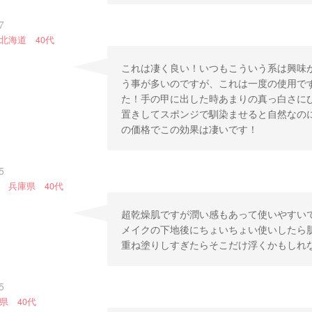
7
北海道 40代
これは凄く良い！いつもこういう系は興味
う事が多いのですが、これは一度の使用で
た！手の甲に出した時あまりの真っ白さに
置きしてスポンジで馴染ませると自然なの
の価格でこの効果は凄いです！
5
 兵庫県 40代
超乾燥肌ですが潤い感もあって使いやすい
メイクの下地後にちょいちょい使いしたら
重ね塗りしすぎたらそこだけ浮くかもしれ
5
県 40代