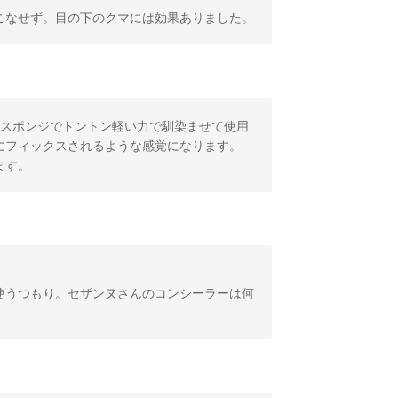
こなせず。目の下のクマには効果ありました。
はスポンジでトントン軽い力で馴染ませて使用
にフィックスされるような感覚になります。
ます。
使うつもり。セザンヌさんのコンシーラーは何
。