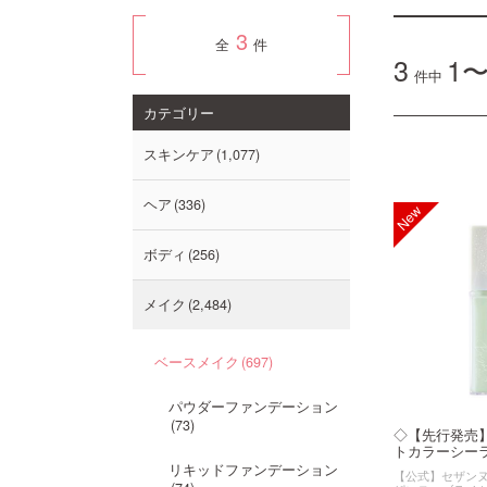
3
全
件
3
1〜
件中
カテゴリー
スキンケア
1,077
ヘア
336
ボディ
256
メイク
2,484
ベースメイク
697
パウダーファンデーション
73
◇【先行発売
トカラーシーラー
リキッドファンデーション
【公式】セザンヌ（