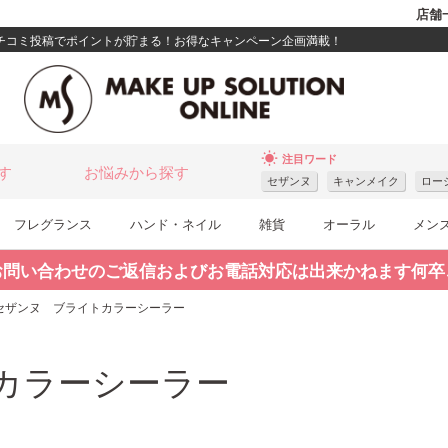
店舗
クチコミ投稿でポイントが貯まる！お得なキャンペーン企画満載！
wb_sunny
注目ワード
す
お悩みから探す
セザンヌ
キャンメイク
ロー
フレグランス
ハンド・ネイル
雑貨
オーラル
メン
お問い合わせのご返信およびお電話対応は出来かねます何卒
セザンヌ ブライトカラーシーラー
カラーシーラー