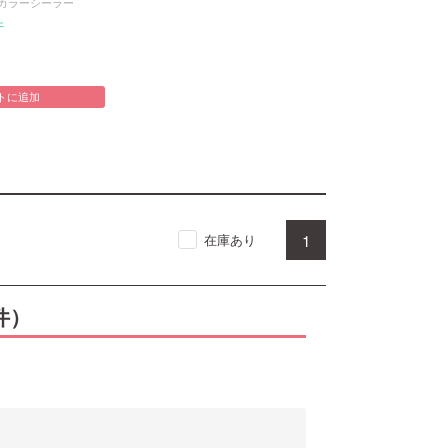
カラーシーラー
件
トに追加
1
在庫あり
件）
。