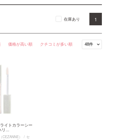
1
在庫あり
順
価格が高い順
クチコミが多い順
ライトカラーシー
リ...
CEZANNE）
セ