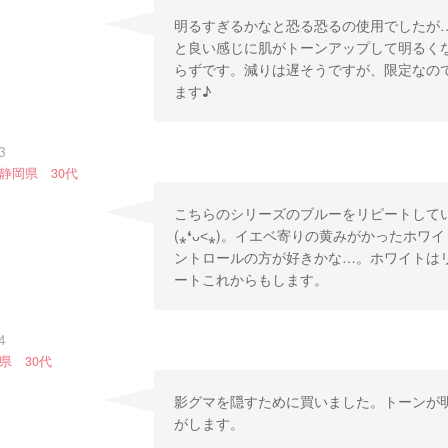
明るすぎるかなと恐る恐るの使用でしたが
と良い感じに肌がトーンアップして明るく
らずです。減りは遅そうですが、限定なの
ます♪
3
静岡県 30代
こちらのシリーズのブルーをリピートして
(⁎❛ᴗ˂⁎)。イエベ寄りの黄みがかったホ
ントロールの方が好きかな…。ホワイトは
ートこれからもします。
4
県 30代
影グマを隠すために買いました。トーンが
がします。