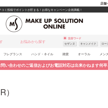
店舗
クチコミ投稿でポイントが貯まる！お得なキャンペーン企画満載！
wb_sunny
注目ワード
す
お悩みから探す
セザンヌ
キャンメイク
ロー
フレグランス
ハンド・ネイル
雑貨
オーラル
メン
お問い合わせのご返信およびお電話対応は出来かねます何卒
IR）