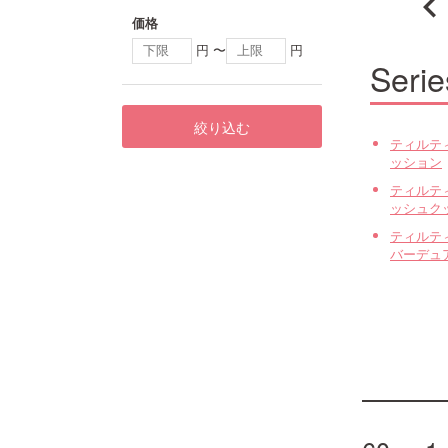
価格
円 〜
円
Serie
絞り込む
ティルテ
ッション
ティルテ
ッシュク
ティルテ
バーデュ