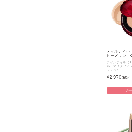
ティルティル
ビーメッシュク
ティルティル（TI
ル マスクフィ
ッション
2,970
カ