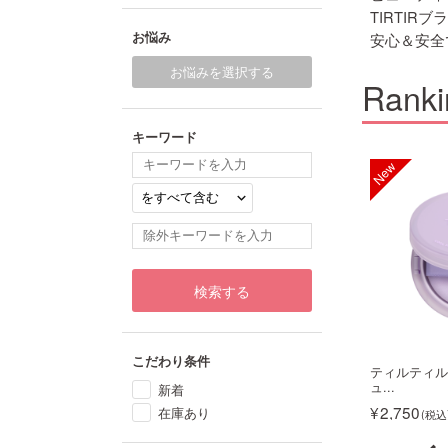
TIRTIRブ
お悩み
安心＆安全
お悩みを選択する
Ranki
キーワード
11
12
検索する
こだわり条件
ィル マスクフィット
ティルティル マスクフィット
ティルティル
レ...
ュ...
新着
1,430
2,750
在庫あり