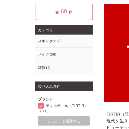
60
全
件
カテゴリー
スキンケア
3
メイク
56
雑貨
1
絞り込み条件
ブランド
ティルティル（TIRTIR）
（60）
TIRTIR
現代を生き
ブランドを選択する
ビューティ