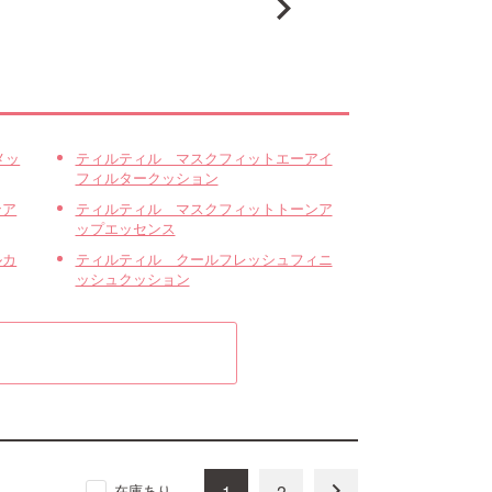
メッ
ティルティル マスクフィットエーアイ
フィルタークッション
ンア
ティルティル マスクフィットトーンア
ップエッセンス
ルカ
ティルティル クールフレッシュフィニ
ッシュクッション
keyboard_arrow_right
1
2
在庫あり