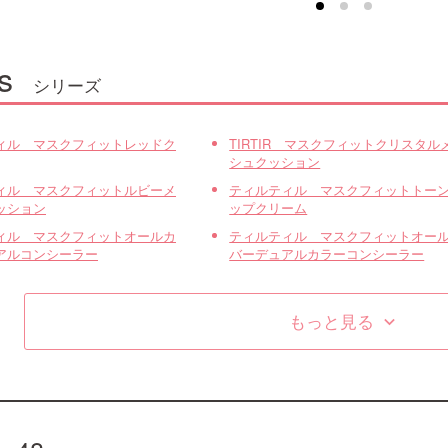
s
シリーズ
ィル マスクフィットレッドク
TIRTIR マスクフィットクリスタル
シュクッション
ィル マスクフィットルビーメ
ティルティル マスクフィットトー
ッション
ップクリーム
ィル マスクフィットオールカ
ティルティル マスクフィットオー
アルコンシーラー
バーデュアルカラーコンシーラー
もっと見る
keyboard_arrow_down