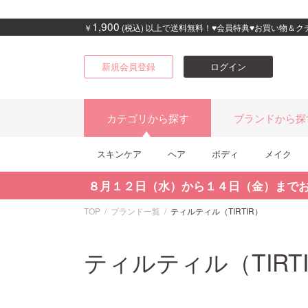
1,900
￥
(税込) 以上で送料無料！♥会員特典♥お買い物＆
新規会員登録
ログイン
カテゴリから探す
ブランドから探
スキンケア
ヘア
ボディ
メイク
８月１２日（水）から１４日（金）まで
TOP
ブランド一覧
ティルティル（TIRTIR）
ティルティル（TIRT