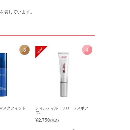
を表しています。
3
4
マスクフィット
ティルティル フローレスポア
ティルティル マ
プ...
レ...
2,750
2,970