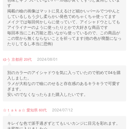
す
掲載の瞼の画像はマットに見えるけど細かいパールでつやんと
しているしもう少し柔らかい発色でめちゃくちゃ使ってます
メイクでは毎回何かしらに使っていて、アイシャドウとしても
アイライナーのように使ったりとかで大好きな商品です
毎回本当にこれ万能と思いながら使っているので、この商品が
この世から無くならないことを祈ってます(他の色が廃盤になっ
たりしてるし本当に恐怖)
2024/08/01
ゆう 京都府 20代
別のカラーのアイシャドウを気に入っていたので初めて04を購
入しました。
ラメが大粒なので瞼にのせると存在感のあるキラキラで可愛す
ぎます。
安いのでなくなったらまた購入したいです。
2024/07/12
☆ｔａｋａ☆ 愛知県 60代
キレイな色で派手過ぎずとてもいいカンジに目元を彩れます。
大変気に入りました☆