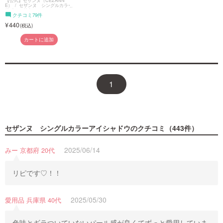
【公式】セザンヌ（CEZANN
E）
セザンヌ シングルカラー
アイシャドウ
クチコミ79件
440
カートに追加
1
セザンヌ シングルカラーアイシャドウ
のクチコミ（443件）
2025/06/14
みー 京都府 20代
リピです♡！！
2025/05/30
愛用品 兵庫県 40代
色味とギラついていないパール感が良くてずっと愛用していま