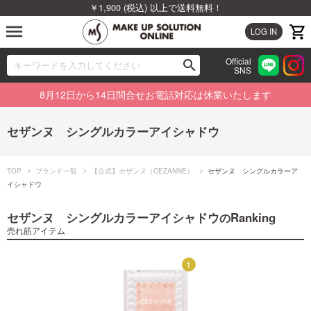
￥1,900 (税込) 以上で送料無料！
menu
LOG IN
Official
search
SNS
ブランドから探す
00
8月12日から14日問合せお電話対応は休業いたします
カテゴリから探す
セザンヌ シングルカラーアイシャドウ
新着商品から探す
TOP
ブランド一覧
【公式】セザンヌ（CEZANNE）
セザンヌ シングルカラーア
ランキングから探す
イシャドウ
セザンヌ シングルカラーアイシャドウ
Ranking
の
特集から探す
売れ筋アイテム
ビューティジャーナルから探す
1
1