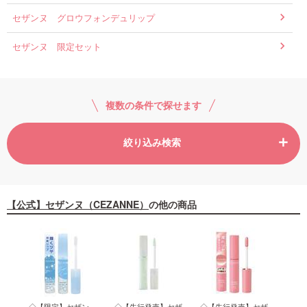
セザンヌ グロウフォンデュリップ
セザンヌ 限定セット
複数の条件で探せます
絞り込み検索
【公式】セザンヌ（CEZANNE）
の他の商品
イト
◇【限定】セザン
◇【先行発売】セザ
◇【先行発売】セザ
◇セ