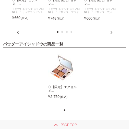
ヌ ...
ン...
ン...
ソ...
EZAN
【公式】セザンヌ（CEZAN
【公式】セザンヌ（CEZAN
【公式】セザンヌ（CEZAN
【公式
ブライ
NE）
リップエッセンス
NE）
セザンヌ ブライ
NE）
セザンヌ ウォー
NE）
トカラーシーラー
タリーティントリップ
ソフト
660
748
660
693
パウダーアイシャドウ
の商品一覧
◇【限定】エクセル
◇【限定】エクセル
メ...
メ...
2,750
2,750
keyboard_arrow_up
PAGE TOP