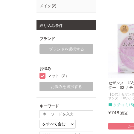
メイク
2
絞り込み条件
ブランド
ブランドを選択する
お悩み
マット（2）
セザンヌ U
お悩みを選択する
ダー 02 ナチュ
【公式】セザンヌ（
ザンヌ UVシル
クチコミ15
キーワード
748
カ