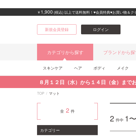
1,900
￥
(税込) 以上で送料無料！♥会員特典♥お買い物＆
新規会員登録
ログイン
カテゴリから探す
ブランドから探
スキンケア
ヘア
ボディ
メイク
８月１２日（水）から１４日（金）まで
TOP
マット
2
全
件
2
1〜
件中
カテゴリー