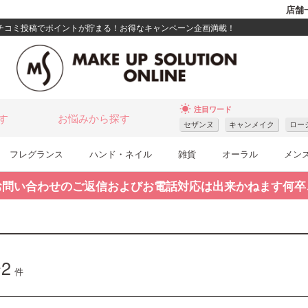
店舗
クチコミ投稿でポイントが貯まる！お得なキャンペーン企画満載！
wb_sunny
注目ワード
す
お悩みから探す
セザンヌ
キャンメイク
ロー
フレグランス
ハンド・ネイル
雑貨
オーラル
メン
お問い合わせのご返信およびお電話対応は出来かねます何卒
2
件