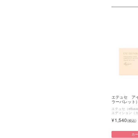
エテュセ ア
ラーパレット） 
エテュセ（ettusa
エディション（
1,540
カ