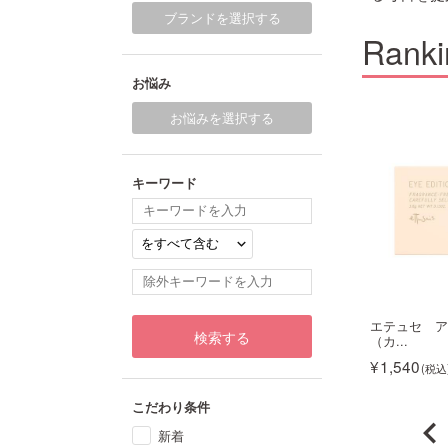
ブランドを選択する
Ranki
お悩み
お悩みを選択する
11
12
キーワード
 アイエディション
エテュセ トーンアップ アイ
エテュセ ア
検索する
チ...
（カ...
2,420
1,540
ミ1件
こだわり条件
新着