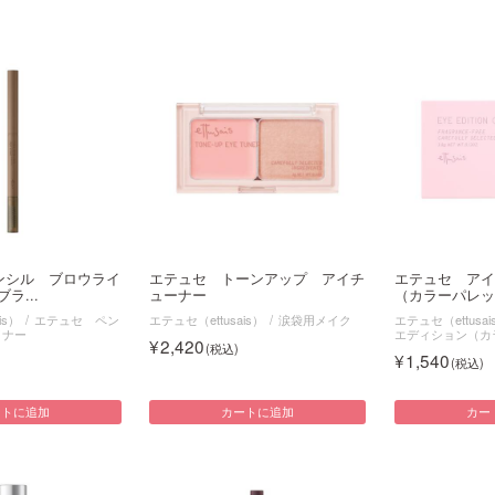
ンシル ブロウライ
エテュセ トーンアップ アイチ
エテュセ ア
ラ...
ューナー
（カラーパレット
is）
エテュセ ペン
エテュセ（ettusais）
涙袋用メイク
エテュセ（ettusai
イナー
エディション（カ
2,420
1,540
ートに追加
カートに追加
カー