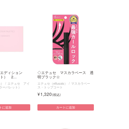
イエディション
◇エテュセ マスカラベース 透
） 2...
明ブラック☆
s）
エテュセ アイ
エテュセ（ettusais）
マスカラベー
ラーパレット）
ス・トップコート
1,320
トに追加
カートに追加