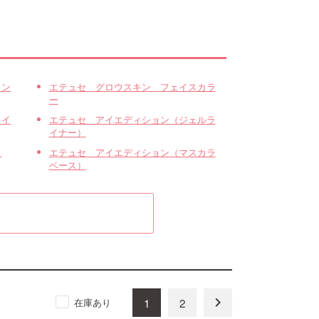
コン
エテュセ グロウスキン フェイスカラ
ー
ライ
エテュセ アイエディション（ジェルラ
イナー）
カ
エテュセ アイエディション（マスカラ
ベース）
keyboard_arrow_right
1
2
在庫あり