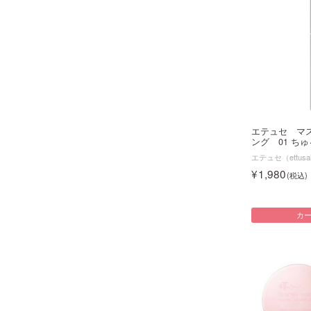
エテュセ マ
ング 01 ちゅる
エテュセ（ettusa
1,980
カ