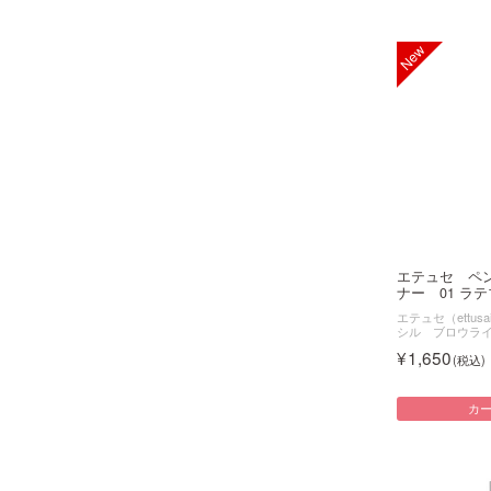
エテュセ ペ
ナー 01 ラテブ
エテュセ（ettusa
シル ブロウラ
1,650
カ