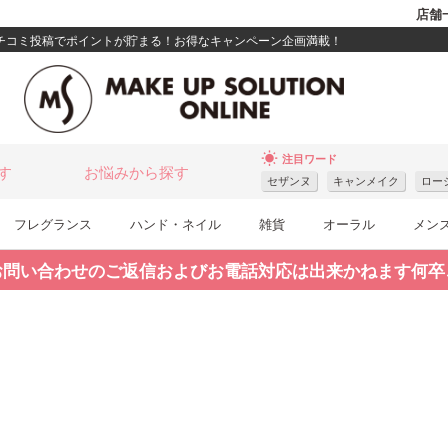
店舗
クチコミ投稿でポイントが貯まる！お得なキャンペーン企画満載！
wb_sunny
注目ワード
す
お悩みから探す
セザンヌ
キャンメイク
ロー
フレグランス
ハンド・ネイル
雑貨
オーラル
メン
お問い合わせのご返信およびお電話対応は出来かねます何卒