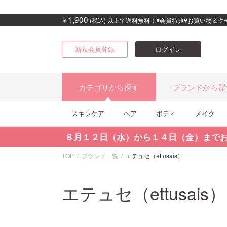
1,900
￥
(税込) 以上で送料無料！♥会員特典♥お買い物＆
新規会員登録
ログイン
カテゴリから探す
ブランドから探
スキンケア
ヘア
ボディ
メイク
８月１２日（水）から１４日（金）まで
TOP
ブランド一覧
エテュセ（ettusais）
エテュセ（ettusais）