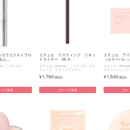
スカラエクストラロ
エテュセ ラスティング リキッ
エテュセ ア
ん...
ドライナー 06 チ...
（カラーパレット
is）
マスカラ
エテュセ（ettusais）
エテュセ ラス
エテュセ（ettusai
ティング リキッドライナー
エディション（カ
1,760
1,540
ートに追加
カートに追加
カー