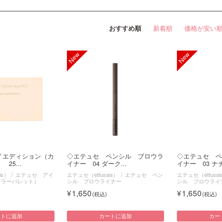
おすすめ順
新着順
価格が安い
イエディション（カ
◇エテュセ ペンシル ブロウラ
◇エテュセ ペ
25...
イナー 04 ダーク...
イナー 03 ナチ
is）
エテュセ アイ
エテュセ（ettusais）
エテュセ ペン
エテュセ（ettusai
カラーパレット）
シル ブロウライナー
シル ブロウライ
1,650
1,650
ートに追加
カートに追加
カー