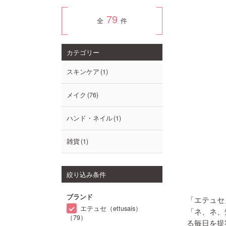
79
全
件
カテゴリー
スキンケア
1
メイク
76
ハンド・ネイル
1
雑貨
1
絞り込み条件
ブランド
「エテュセ
エテュセ（ettusais）
「ネ、ネ、
（79）
る毎日を提