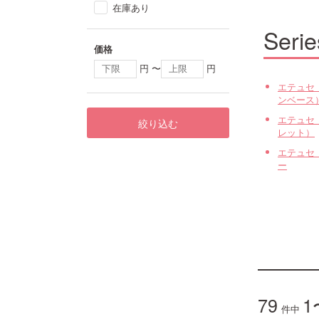
在庫あり
Serie
価格
円 〜
円
エテュセ
ンベース
エテュセ
絞り込む
レット）
エテュセ
ー
79
1
件中