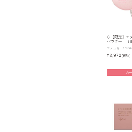
◇【限定】エ
パウダー （ル
エテュセ（ettusa
2,970
カ