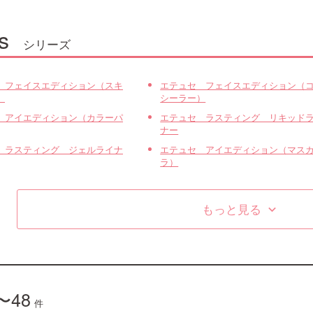
s
シリーズ
 フェイスエディション（スキ
エテュセ フェイスエディション（
）
シーラー）
 アイエディション（カラーパ
エテュセ ラスティング リキッド
ナー
 ラスティング ジェルライナ
エテュセ アイエディション（マス
ラ）
もっと見る
keyboard_arrow_down
〜48
件