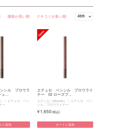
順
価格が高い順
クチコミが多い順
ンシル ブロウラ
エテュセ ペンシル ブロウライ
ュ...
ナー 02 ローズブ...
s）
エテュセ ペン
エテュセ（ettusais）
エテュセ ペン
ナー
シル ブロウライナー
1,650
トに追加
カートに追加