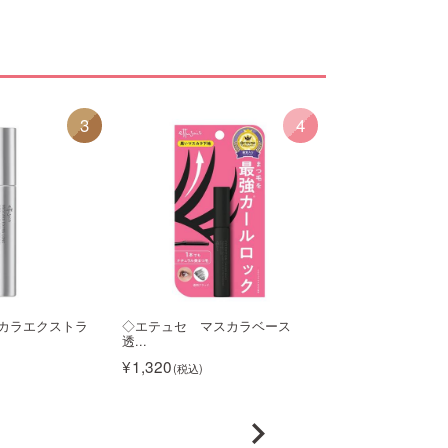
3
4
カラエクストラ
◇エテュセ マスカラベース
エテュセ スキン
透...
ー ...
1,320
2,090