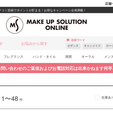
店舗
クチコミ投稿でポイントが貯まる！お得なキャンペーン企画満載！
wb_sunny
注目ワード
す
お悩みから探す
セザンヌ
キャンメイク
ロー
フレグランス
ハンド・ネイル
雑貨
オーラル
メン
お問い合わせのご返信およびお電話対応は出来かねます何卒
1〜48
在庫あ
中
件