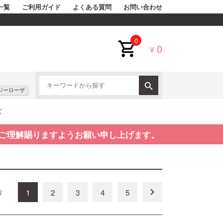
一覧
ご利用ガイド
よくある質問
お問い合わせ
0
0
¥
ジーローザ
ズ
ご理解賜りますようお願い申し上げます。
keyboard_arrow_right
1
2
3
4
5
り