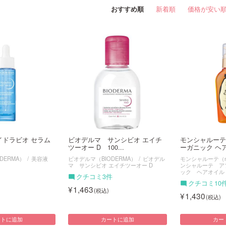
おすすめ順
新着順
価格が安い
イドラビオ セラム
ビオデルマ サンシビオ エイチ
モンシャルーテ
ツーオー D 100...
ーガニック ヘア
DERMA）
美容液
ビオデルマ（BIODERMA）
ビオデル
モンシャルーテ（mon
マ サンシビオ エイチツーオー D
ンシャルーテ ア
ック ヘアオイル
クチコミ3件
クチコミ10
1,463
1,430
ートに追加
カートに追加
カー