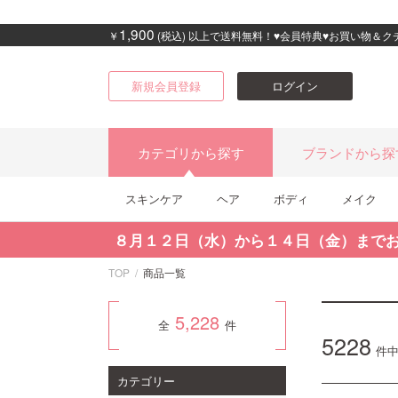
1,900
￥
(税込) 以上で送料無料！♥会員特典♥お買い物＆
新規会員登録
ログイン
カテゴリから探す
ブランドから探
スキンケア
ヘア
ボディ
メイク
８月１２日（水）から１４日（金）まで
TOP
商品一覧
5,228
全
件
5228
件
カテゴリー