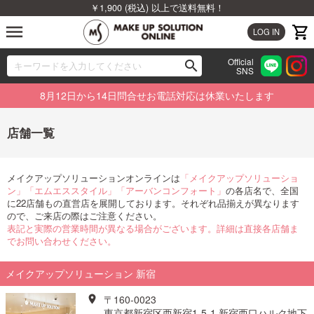
￥1,900 (税込) 以上で送料無料！
menu
LOG IN
Official
search
SNS
ブランドから探す
00
8月12日から14日問合せお電話対応は休業いたします
カテゴリから探す
店舗一覧
新着商品から探す
メイクアップソリューションオンラインは
「メイクアップソリューショ
ランキングから探す
ン」「エムエススタイル」「アーバンコンフォート」
の各店名で、全国
に22店舗もの直営店を展開しております。それぞれ品揃えが異なります
ので、ご来店の際はご注意ください。
特集から探す
表記と実際の営業時間が異なる場合がございます。詳細は直接各店舗ま
でお問い合わせください。
ビューティジャーナルから探す
メイクアップソリューション 新宿
〒160-0023
東京都新宿区西新宿1-5-1 新宿西口ハルク地下