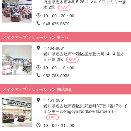
埼玉県志木市本町5-26-1 マルイファミリー志
木 2階
MAP
10：00～20：00
048-476-5670
メイクアップソリューション 星ヶ丘
〒464-8661
愛知県名古屋市千種区星が丘元町14-14 星ヶ
丘三越 2階
MAP
10：00～19：00
052-783-0938
メイクアップソリューション 則武新町
〒451-0051
愛知県名古屋市西区則武新町3丁目1番17号 イ
オンモールNagoya Noritake Garden 1F
MAP
10：00～21：00