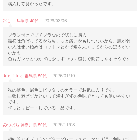
購入して良かったです。
2026/03/06
試しに 兵庫県 40代
ブラシ付きでプチプラなので試しに購入
最初は角ばってるからちょっと痛いかもしれないから、肌が弱
い人は使い始めはコットンとかで角を丸くしてからのほうがい
いかも
色もガンッとつかずに少しずつつく感じで調節しやすそうです
2026/01/10
ｋｅｉｋｏ 群馬県 50代
私の髪色、眉色にピッタリのカラーでお気に入りです。
主張し過ぎずかといって淡すぎずの色味でとっても使いやすい
です。
ずっとリピートしている一品です。
2025/11/08
みつばち 神奈川県 50代
超細芯アイブロウのビターグレージュと、かなり近い色味です