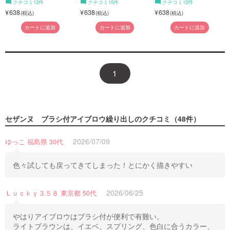
クチコミ12件
クチコミ15件
クチコミ12件
638
638
638
カートに追加
カートに追加
カートに追加
1
セザンヌ ブラシ付アイブロウ繰り出し
のクチコミ（48件）
2026/07/09
ゆっこ 福島県 30代
色々試しても戻ってきてしまった！とにかく描きやすい
2026/06/25
Ｌｕｃｋｙ３５８ 東京都 50代
やはりアイブロウはブラシ付が便利で有難い。
ライトブラウンは、イエベ、スプリング、色白に合うカラー、