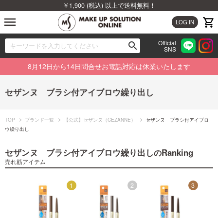
￥1,900 (税込) 以上で送料無料！
menu
LOG IN
Official
search
SNS
ブランドから探す
00
8月12日から14日問合せお電話対応は休業いたします
カテゴリから探す
セザンヌ ブラシ付アイブロウ繰り出し
新着商品から探す
TOP
ブランド一覧
【公式】セザンヌ（CEZANNE）
セザンヌ ブラシ付アイブロ
ランキングから探す
ウ繰り出し
セザンヌ ブラシ付アイブロウ繰り出し
Ranking
の
特集から探す
売れ筋アイテム
ビューティジャーナルから探す
6
1
2
3