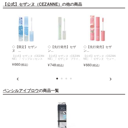
【公式】セザンヌ（CEZANNE）
の他の商品
イト
◇【限定】セザン
◇【先行発売】セザ
◇【先行発売】セザ
◇セ
ヌ ...
ン...
ン...
ソ...
EZAN
【公式】セザンヌ（CEZAN
【公式】セザンヌ（CEZAN
【公式】セザンヌ（CEZAN
【公式
ブライ
NE）
リップエッセンス
NE）
セザンヌ ブライ
NE）
セザンヌ ウォー
NE）
トカラーシーラー
タリーティントリップ
ソフト
660
748
660
693
ペンシルアイブロウ
の商品一覧