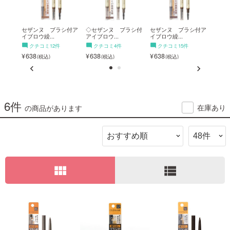
ご利用ガイド
シ付ア
セザンヌ ブラシ付ア
◇セザンヌ ブラシ付
セザンヌ ブラシ付ア
セザ
イブロウ繰...
アイブロウ...
イブロウ繰...
イブロ
クチコミ12件
クチコミ4件
クチコミ15件
ク
お問い合わせ
638
638
638
638
6件
在庫あり
の商品があります
ログイン・新規会員登録
view_module
view_list