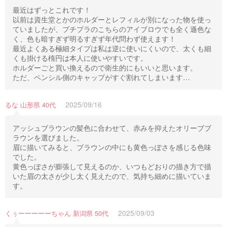
最近はずっとこれです！
以前は資生堂とかのホルダーとレフィルが別になった物を使っ
ていましたが、プチプラのこちらのアイブロウでも全く遜色な
く、色も暗すぎず明るすぎず年代問わず使えます！
最近よくある極細タイプは私は逆に使いにくいので、太くも細
くも掛ける楕円は本人に使いやすいです。
ホルダーごと買い換えるので衛生的にもいいと思います。
ただ、ペンシル側のキャップがすぐ割れてしまいます…
2025/09/16
るな 山形県 40代
アッシュブラウンの髪色に合わせて、赤みを抑えたオリーブブ
ラウンを選びました。
眉に描いてみると、ブラウンの中にも黄色っぽさを感じる色味
でした。
黄色っぽさが膨張して見えるのか、いつもどおりの描き方で描
いた眉の太さが少し太く見えたので、気持ち細めに描いていま
す。
2025/09/03
くぅーーーーーちゃん 新潟県 50代