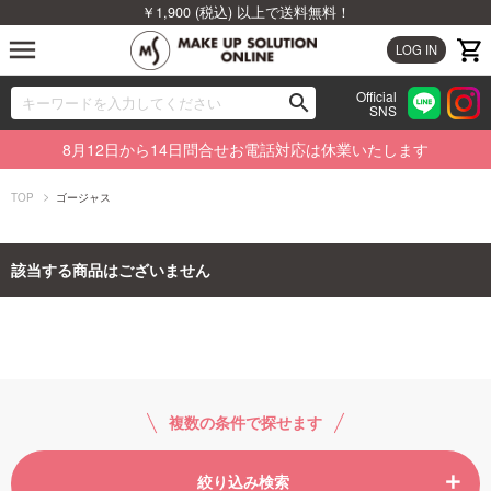
￥1,900 (税込) 以上で送料無料！
menu
LOG IN
Official
search
SNS
ブランドから探す
00
8月12日から14日問合せお電話対応は休業いたします
カテゴリから探す
TOP
ゴージャス
新着商品から探す
該当する商品はございません
ランキングから探す
特集から探す
ビューティジャーナルから探す
複数の条件で探せます
絞り込み検索