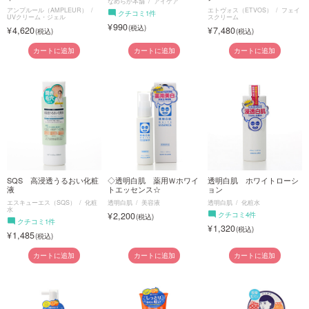
なめらか本舗
アイケア
アンプルール（AMPLEUR）
エトヴォス（ETVOS）
フェイ
クチコミ1件
UVクリーム・ジェル
スクリーム
990
4,620
7,480
カートに追加
カートに追加
カートに追加
SQS 高浸透うるおい化粧
◇透明白肌 薬用Ｗホワイ
透明白肌 ホワイトローシ
液
トエッセンス☆
ョン
エスキューエス（SQS）
化粧
透明白肌
美容液
透明白肌
化粧水
水
2,200
クチコミ4件
クチコミ1件
1,320
1,485
カートに追加
カートに追加
カートに追加