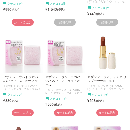
E）
セザンヌ シングルカラー
クチコミ1件
クチコミ2件
アイシャドウ
クチコミ38件
990
1,540
440
品切れ中
品切れ中
カートに追加
セザンヌ ウルトラカバー
セザンヌ ウルトラカバー
セザンヌ ラスティング リ
UVパクト 3 オークル
UVパクト 2 ライトオ
ップカラーN 504
ー...
【公式】セザンヌ（CEZANN
【公式】セザンヌ（CEZANN
E）
セザンヌ ウルトラカバー
E）
セザンヌ ラスティングリ
【公式】セザンヌ（CEZANN
UVパクト
ップカラーN
E）
セザンヌ ウルトラカバー
クチコミ3件
クチコミ44件
UVパクト
クチコミ14件
880
528
880
カートに追加
カートに追加
カートに追加