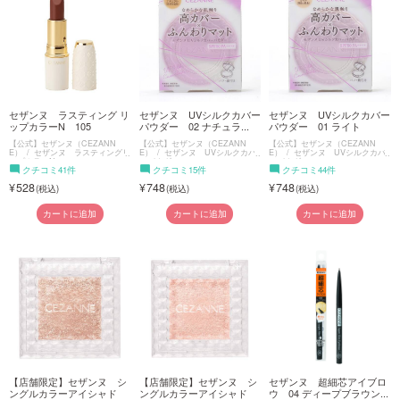
セザンヌ ラスティング リ
セザンヌ UVシルクカバー
セザンヌ UVシルクカバー
ップカラーN 105
パウダー 02 ナチュラ...
パウダー 01 ライト
【公式】セザンヌ（CEZANN
【公式】セザンヌ（CEZANN
【公式】セザンヌ（CEZANN
E）
セザンヌ ラスティングリ
E）
セザンヌ UVシルクカバ
E）
セザンヌ UVシルクカバ
ップカラーN
ーパウダー
ーパウダー
クチコミ41件
クチコミ15件
クチコミ44件
528
748
748
カートに追加
カートに追加
カートに追加
【店舗限定】セザンヌ シ
【店舗限定】セザンヌ シ
セザンヌ 超細芯アイブロ
ングルカラーアイシャド
ングルカラーアイシャド
ウ 04 ディープブラウン...