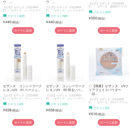
ウ ...
ウ ...
【公式】セザンヌ（CEZANN
E）
セザンヌ 超細芯アイブロ
【公式】セザンヌ（CEZANN
【公式】セザンヌ（CEZANN
ウ
E）
セザンヌ シングルカラー
E）
セザンヌ シングルカラー
クチコミ25件
アイシャドウ
アイシャドウ
クチコミ90件
クチコミ79件
550
440
440
カートに追加
カートに追加
カートに追加
セザンヌ コンシーラーク
セザンヌ コンシーラーク
◇【廃番】セザンヌ UVク
レヨンUV 01 ベージュ...
レヨンUV 00 明るいベ...
リアフェイスパウダー
〈詰...
【公式】セザンヌ（CEZANN
【公式】セザンヌ（CEZANN
E）
セザンヌ コンシーラーク
E）
セザンヌ コンシーラーク
【公式】セザンヌ（CEZANN
レヨンUV
レヨンUV
E）
セザンヌ UVクリアフェ
クチコミ5件
クチコミ20件
イスパウダー
クチコミ2件
638
638
616
カートに追加
カートに追加
カートに追加