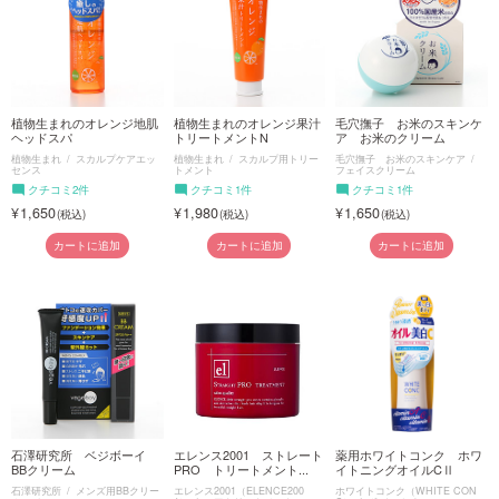
植物生まれのオレンジ地肌
植物生まれのオレンジ果汁
毛穴撫子 お米のスキンケ
ヘッドスパ
トリートメントN
ア お米のクリーム
植物生まれ
スカルプケアエッ
植物生まれ
スカルプ用トリー
毛穴撫子 お米のスキンケア
センス
トメント
フェイスクリーム
クチコミ2件
クチコミ1件
クチコミ1件
1,650
1,980
1,650
カートに追加
カートに追加
カートに追加
石澤研究所 ベジボーイ
エレンス2001 ストレート
薬用ホワイトコンク ホワ
BBクリーム
PRO トリートメント...
イトニングオイルCⅡ
石澤研究所
メンズ用BBクリー
エレンス2001（ELENCE200
ホワイトコンク（WHITE CON