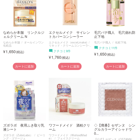
なめらか本舗 リンクルジ
エクセルメイク サイレン
毛穴パテ職人 毛穴崩れ防
ェルクリーム N
トカバーコンシーラー
止下地
なめらか本舗
オールインワン
エクセルメイク（exceLmake)
毛穴パテ職人
化粧下地
化粧品
リキッド・クリームコンシーラー
クチコミ11件
1,650
クチコミ9件
1,650
1,760
カートに追加
カートに追加
カートに追加
ズボラボ 夜用ふき取り乳
ワフードメイド 酒粕クリ
◇【廃番】セザンヌ シン
液シート
ーム
グルカラーアイシャドウ
0...
ズボラボ（ZuboLabo）
ピーリ
ワフードメイド（WafoodMad
ング・ゴマージュ
e）
フェイスクリーム
【公式】セザンヌ（CEZANN