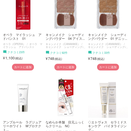
ご利用ガイド
お問い合わせ
オペラ マイラッシュ ア
キャンメイク シェーディ
キャンメイク シェーディ
ドバンスト 01
ングパウダー 04 アイス...
ングパウダー 01 デニッ...
オペラ（OPERA）
オペラ マ
キャンメイク（CANMAKE）
キャンメイク（CANMAKE）
イラッシュ アドバンスト
キャンメイク シェーディングパ
キャンメイク シェーディングパ
ウダー
ウダー
クチコミ23件
クチコミ92件
クチコミ33件
1,100
748
748
ログイン・新規会員登録
カートに追加
カートに追加
カートに追加
アンプルール ラグジュア
なめらか本舗 目元ふっく
◇エトヴォス セラミドス
リーホワイト Wプロテク
らクリーム NC
キンケア バイタライジン
ト...
グ...