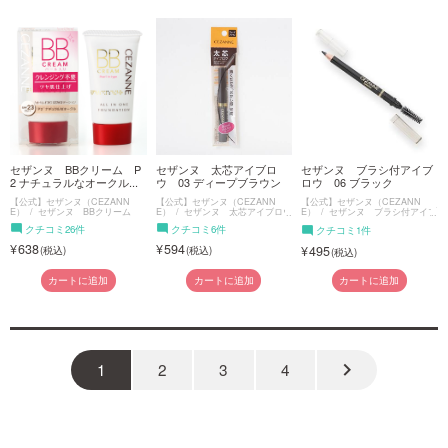
セザンヌ BBクリーム P
セザンヌ 太芯アイブロ
セザンヌ ブラシ付アイブ
2 ナチュラルなオークル...
ウ 03 ディープブラウン
ロウ 06 ブラック
【公式】セザンヌ（CEZANN
【公式】セザンヌ（CEZANN
【公式】セザンヌ（CEZANN
E）
セザンヌ BBクリーム
E）
セザンヌ 太芯アイブロウ
E）
セザンヌ ブラシ付アイブ
ロウ
クチコミ26件
クチコミ6件
クチコミ1件
638
594
495
カートに追加
カートに追加
カートに追加
keyboard_arrow_right
1
2
3
4