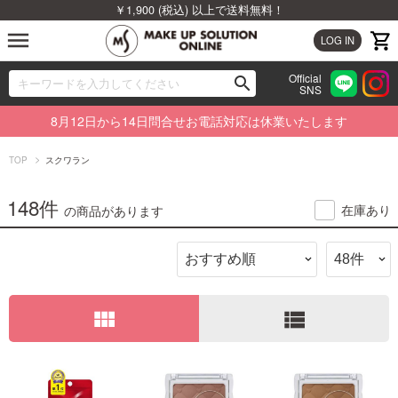
￥1,900 (税込) 以上で送料無料！
menu
LOG IN
Official
search
SNS
ブランドから探す
00
8月12日から14日問合せお電話対応は休業いたします
カテゴリから探す
TOP
スクワラン
新着商品から探す
148件
在庫あり
の商品があります
ランキングから探す
特集から探す
view_module
view_list
ビューティジャーナルから探す