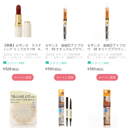
【廃番】セザンヌ ラステ
セザンヌ 超細芯アイブロ
セザンヌ 超細芯アイブロ
ィング リップカラーN 4...
ウ 03 ナチュラルブラウ...
ウ 02 オリーブブラウン...
【公式】セザンヌ（CEZANN
【公式】セザンヌ（CEZANN
【公式】セザンヌ（CEZANN
E）
セザンヌ ラスティングリ
E）
セザンヌ 超細芯アイブロ
E）
セザンヌ 超細芯アイブロ
ップカラーN
ウ
ウ
クチコミ24件
クチコミ56件
クチコミ34件
528
550
550
カートに追加
カートに追加
カートに追加