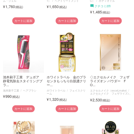
ム・ジェル
1）
ヘアトリートメント
C）
ボディオイル
1,760
1,650
クチコミ2件
1,485
カートに追加
カートに追加
カートに追加
池本刷子工業 デュボア
ホワイトラベル 金のプラ
◇エクセルメイク フェザ
静電気除去スタイリングブ
センタもっちり白肌濃クリ
ライズオン パウダー F
ラ...
ー...
O...
池本刷子工業
ヘアブラシ
ホワイトラベル
フェイスクリ
エクセルメイク（exceLmake)
ーム
エクセルメイク フェザライズオ
990
ン パウダー
1,320
2,530
カートに追加
カートに追加
カートに追加