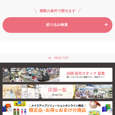
複数の条件で探せます
絞り込み検索
keyboard_arrow_up
PAGE TOP