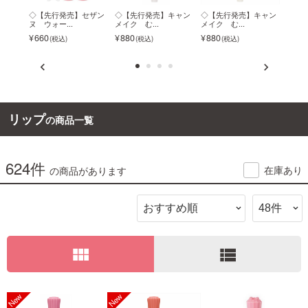
ータリ
◇【先行発売】セザン
◇【先行発売】キャン
◇【先行発売】キャン
◇【
ヌ ウォー...
メイク む...
メイク む...
ウォー
ご利用ガイド
660
880
880
ク
660
お問い合わせ
リップ
の商品一覧
ログイン・新規会員登録
624件
在庫あり
の商品があります
view_module
view_list