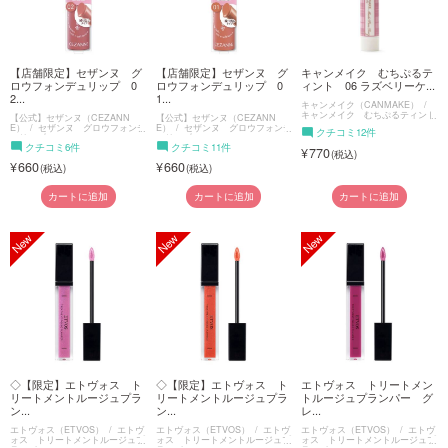
【店舗限定】セザンヌ グ
【店舗限定】セザンヌ グ
キャンメイク むちぷるテ
ロウフォンデュリップ 0
ロウフォンデュリップ 0
ィント 06 ラズベリーケ...
2...
1...
キャンメイク（CANMAKE）
キャンメイク むちぷるティント
【公式】セザンヌ（CEZANN
【公式】セザンヌ（CEZANN
E）
セザンヌ グロウフォンデ
E）
セザンヌ グロウフォンデ
クチコミ12件
ュリップ
ュリップ
クチコミ6件
クチコミ11件
770
660
660
カートに追加
カートに追加
カートに追加
◇【限定】エトヴォス ト
◇【限定】エトヴォス ト
エトヴォス トリートメン
リートメントルージュプラ
リートメントルージュプラ
トルージュプランパー グ
ン...
ン...
レ...
エトヴォス（ETVOS）
エトヴ
エトヴォス（ETVOS）
エトヴ
エトヴォス（ETVOS）
エトヴ
ォス トリートメントルージュプ
ォス トリートメントルージュプ
ォス トリートメントルージュプ