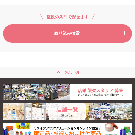
複数の条件で探せます
絞り込み検索
keyboard_arrow_up
PAGE TOP