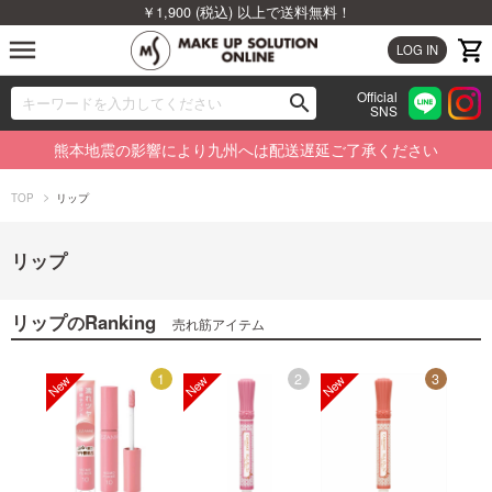
￥1,900 (税込) 以上で送料無料！
menu
LOG IN
Official
search
SNS
ブランドから探す
00
熊本地震の影響により九州へは配送遅延ご了承ください
カテゴリから探す
TOP
リップ
新着商品から探す
リップ
ランキングから探す
リップ
Ranking
の
売れ筋アイテム
特集から探す
12
1
2
3
ビューティジャーナルから探す