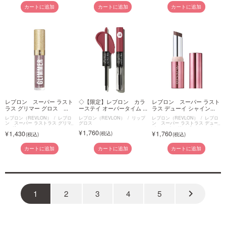
カートに追加
カートに追加
カートに追加
レブロン スーパー ラスト
◇【限定】レブロン カラ
レブロン スーパー ラスト
ラス グリマー グロス ...
ーステイ オーバータイム ...
ラス デューイ シャイン...
レブロン（REVLON）
レブロ
レブロン（REVLON）
リップ
レブロン（REVLON）
レブロ
ン スーパー ラストラス グリマ
グロス
ン スーパー ラストラス デュー
ー グロス
イ シャイン リップスティック
1,760
1,430
1,760
カートに追加
カートに追加
カートに追加
keyboard_arrow_right
1
2
3
4
5