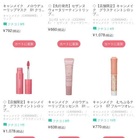
キャンメイク メロウデュ
◇【先行発売】セザンヌ
◇【店舗限定】キャンメイ
ーリップマスク 01 クリ...
ウォータリーティントリッ
ク グラスティントシロッ
プ...
プ...
キャンメイク（CANMAKE）
リップ
【公式】セザンヌ（CEZANN
キャンメイク（CANMAKE）
E）
セザンヌ ウォータリーテ
キャンメイク グラスティントシ
クチコミ9件
ィントリップ
ロップ
660
クチコミ4件
792
1,078
カートに追加
カートに追加
カートに追加
◇【店舗限定】キャンメイ
キャンメイク メロウデュ
キャンメイク むちぷるテ
ク グラスティントシロッ
ーリップエッセンス 01 ...
ィント 07 フルーツオレ...
プ...
キャンメイク（CANMAKE）
キャンメイク（CANMAKE）
キャンメイク メロウデューリッ
キャンメイク むちぷるティント
キャンメイク（CANMAKE）
プエッセンス
キャンメイク グラスティントシ
クチコミ10件
クチコミ8件
ロップ
クチコミ1件
770
638
1,078