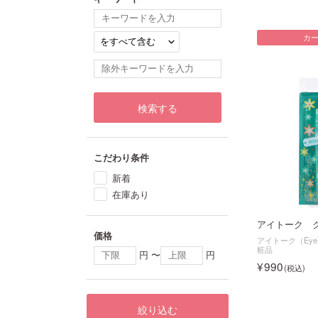
カ
検索する
こだわり条件
新着
在庫あり
アイトーク 
価格
アイトーク（EyeT
粧品
円 〜
円
990
絞り込む