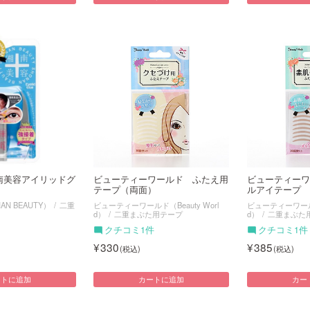
南美容アイリッドグ
ビューティーワールド ふたえ用
ビューティーワ
テープ（両面）
ルアイテープ
N BEAUTY）
二重
ビューティーワールド（Beauty Worl
ビューティーワールド（
d）
二重まぶた用テープ
d）
二重まぶた
クチコミ1件
クチコミ1件
330
385
ートに追加
カートに追加
カー