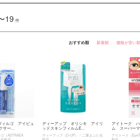
〜19
件
おすすめ順
新着順
価格が安い
ヴィルゴ アイビュ
ディーアップ オリシキ アイリ
アイトーク ハ
サー...
ッドスキンフィルムE...
ム スーパーマ
（ASTRAEA
ディーアップ（D-UP）
二重まぶた化
アイトーク（EyeT
た化粧品
粧品
粧品