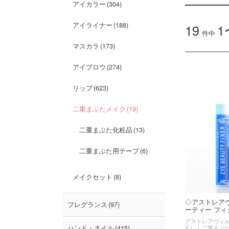
アイカラー
304
アイライナー
188
19
1
件中
マスカラ
173
アイブロウ
274
リップ
623
二重まぶたメイク
19
二重まぶた化粧品
13
二重まぶた用テープ
6
メイクセット
8
◇アストレア
フレグランス
97
ーティー フィク
アストレアヴィルゴ
V.）
二重まぶ
ハンド・ネイル
415