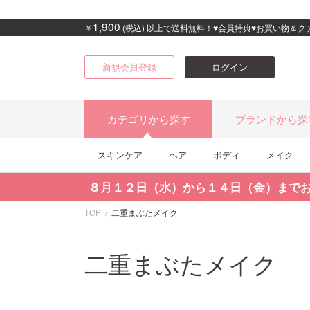
1,900
￥
(税込) 以上で送料無料！♥会員特典♥お買い物＆
新規会員登録
ログイン
カテゴリから探す
ブランドから探
スキンケア
ヘア
ボディ
メイク
８月１２日（水）から１４日（金）まで
TOP
二重まぶたメイク
二重まぶたメイク