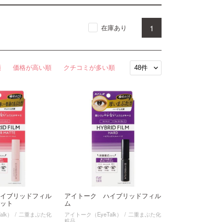
1
在庫あり
順
価格が高い順
クチコミが多い順
イブリッドフィル
アイトーク ハイブリッドフィル
ット
ム
alk）
二重まぶた化
アイトーク（EyeTalk）
二重まぶた化
粧品