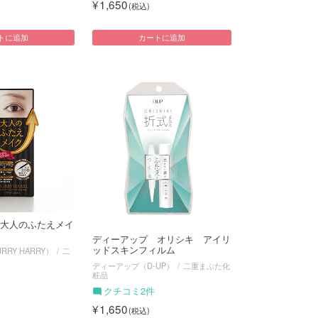
1,650
トに追加
カートに追加
大人のふたえメイ
ディーアップ オリシキ アイリ
ッドスキンフィルム
RY HARRY）
二
ディーアップ（D-UP）
二重まぶた化
粧品
クチコミ2件
1,650