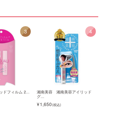
3
4
ドフィルム 2...
湘南美容 湘南美容アイリッド
◇アストレアヴィ
グ...
ュ...
1,650
クチコミ10件
1,320