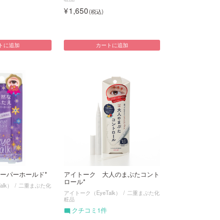
1,650
トに追加
カートに追加
ーパーホールド*
アイトーク 大人のまぶたコント
ロール*
alk）
二重まぶた化
アイトーク（EyeTalk）
二重まぶた化
粧品
クチコミ1件