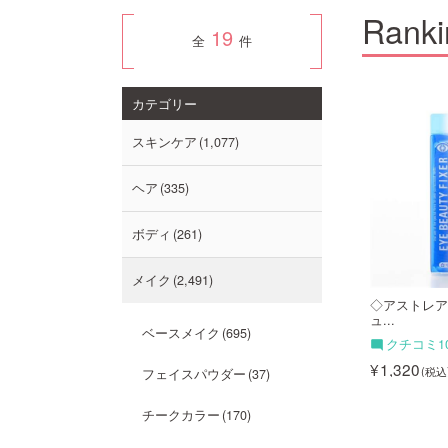
Ranki
19
全
件
3
4
カテゴリー
スキンケア
1,077
ヘア
335
ボディ
261
メイク
2,491
リキッドフィルム 2...
湘南美容 湘南美容アイリッド
◇アストレア
グ...
ュ...
ベースメイク
695
1,650
クチコミ1
1,320
フェイスパウダー
37
チークカラー
170