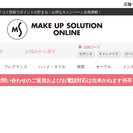
店舗
クチコミ投稿でポイントが貯まる！お得なキャンペーン企画満載！
wb_sunny
注目ワード
す
お悩みから探す
セザンヌ
キャンメイク
ロー
フレグランス
ハンド・ネイル
雑貨
オーラル
メン
お問い合わせのご返信およびお電話対応は出来かねます何卒