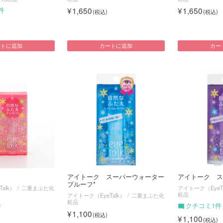
1,650
1,650
件
ートに追加
カートに追加
カー
アイトーク スーパーウォーター
アイトーク ス
プルーフ*
alk）
二重まぶた化
アイトーク（EyeT
粧品
アイトーク（EyeTalk）
二重まぶた化
粧品
件
クチコミ1件
1,100
1,100