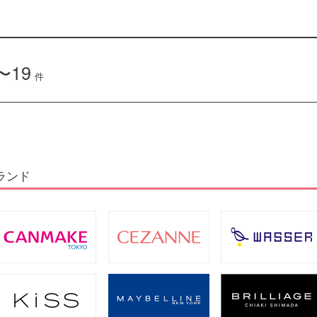
〜19
件
ランド