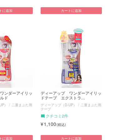
トに追加
カートに追加
ワンダーアイリッ
ディーアップ ワンダーアイリッ
ルド
ドテープ エクストラ...
UP）
二重まぶた用
ディーアップ（D-UP）
二重まぶた用
テープ
クチコミ2件
1,100
トに追加
カートに追加