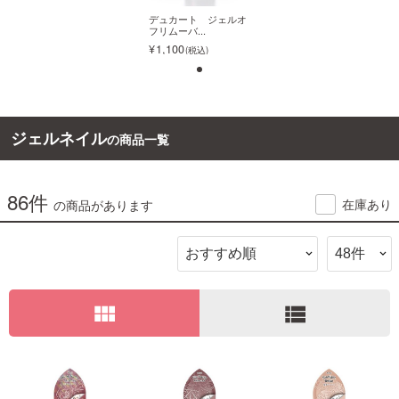
デュカート ジェルオ
デュカート ジェルオ
フリムーバ...
フリムーバ...
ご利用ガイド
1,100
1,100
お問い合わせ
1
ジェルネイル
の商品一覧
86件
ログイン・新規会員登録
デュカート ジェルオ
在庫あり
の商品があります
フリムーバ...
1,100
view_module
view_list