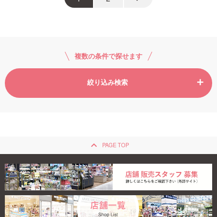
複数の条件で探せます
絞り込み検索
keyboard_arrow_up
PAGE TOP