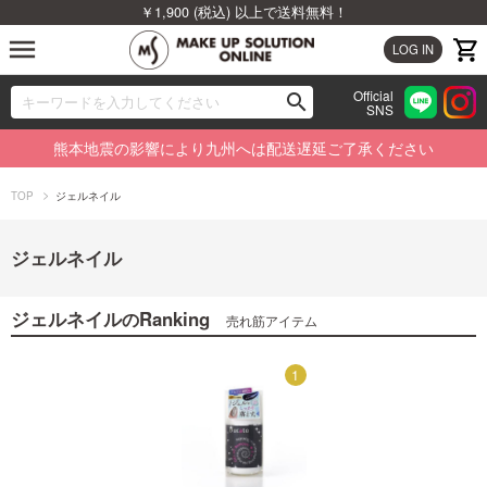
￥1,900 (税込) 以上で送料無料！
menu
LOG IN
Official
search
SNS
ブランドから探す
00
熊本地震の影響により九州へは配送遅延ご了承ください
カテゴリから探す
TOP
ジェルネイル
新着商品から探す
ジェルネイル
ランキングから探す
ジェルネイル
Ranking
の
売れ筋アイテム
特集から探す
1
1
ビューティジャーナルから探す