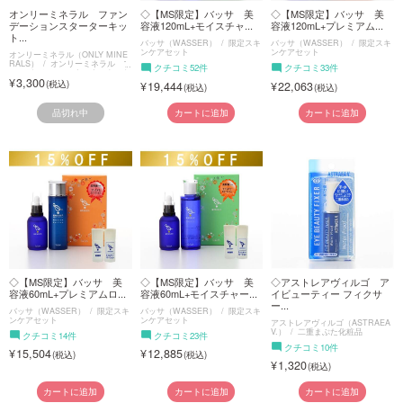
オンリーミネラル ファン
◇【MS限定】バッサ 美
◇【MS限定】バッサ 美
デーションスターターキッ
容液120mL+モイスチャ...
容液120mL+プレミアム...
ト...
バッサ（WASSER）
限定スキ
バッサ（WASSER）
限定スキ
ンケアセット
ンケアセット
オンリーミネラル（ONLY MINE
RALS）
オンリーミネラル フ
クチコミ52件
クチコミ33件
ァンデーションスターターキット
3,300
19,444
22,063
品切れ中
カートに追加
カートに追加
◇【MS限定】バッサ 美
◇【MS限定】バッサ 美
◇アストレアヴィルゴ ア
容液60mL+プレミアムロ...
容液60mL+モイスチャー...
イビューティー フィクサ
ー...
バッサ（WASSER）
限定スキ
バッサ（WASSER）
限定スキ
ンケアセット
ンケアセット
アストレアヴィルゴ（ASTRAEA
V.）
二重まぶた化粧品
クチコミ14件
クチコミ23件
クチコミ10件
15,504
12,885
1,320
カートに追加
カートに追加
カートに追加