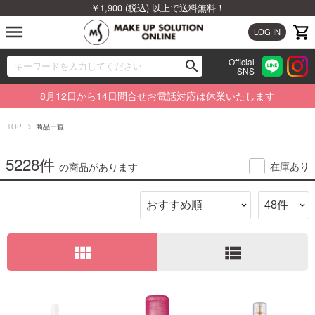
￥1,900 (税込) 以上で送料無料！
menu
LOG IN
Official
search
SNS
ブランドから探す
00
8月12日から14日問合せお電話対応は休業いたします
カテゴリから探す
TOP
商品一覧
新着商品から探す
5228件
在庫あり
の商品があります
ランキングから探す
特集から探す
view_module
view_list
ビューティジャーナルから探す