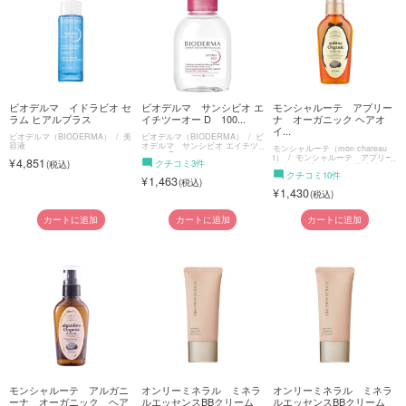
ご利用ガイド
お問い合わせ
ビオデルマ イドラビオ セ
ビオデルマ サンシビオ エ
モンシャルーテ アプリー
ラム ヒアルプラス
イチツーオー D 100...
ナ オーガニック ヘアオ
イ...
ビオデルマ（BIODERMA）
美
ビオデルマ（BIODERMA）
ビ
容液
オデルマ サンシビオ エイチツ
モンシャルーテ（mon chareau
ーオー D
t）
モンシャルーテ アプリー
4,851
クチコミ3件
ナ オーガニック ヘアオイル
クチコミ10件
1,463
1,430
ログイン・新規会員登録
カートに追加
カートに追加
カートに追加
モンシャルーテ アルガニ
オンリーミネラル ミネラ
オンリーミネラル ミネラ
ーナ オーガニック ヘア
ルエッセンスBBクリーム
ルエッセンスBBクリーム