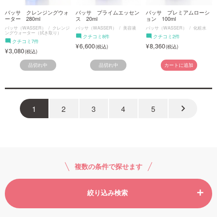
バッサ クレンジングウォ
バッサ プライムエッセン
バッサ プレミアムローシ
ーター 280ml
ス 20ml
ョン 100ml
バッサ（WASSER）
クレンジ
バッサ（WASSER）
美容液
バッサ（WASSER）
化粧水
ングウォーター（拭き取り）
クチコミ8件
クチコミ2件
クチコミ7件
6,600
8,360
3,080
品切れ中
品切れ中
カートに追加
keyboard_arrow_right
1
2
3
4
5
複数の条件で探せます
絞り込み検索