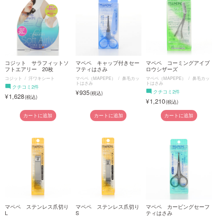
コジット サラフィットソ
マペペ キャップ付きセー
マペペ コーミングアイブ
フトエアリー 20枚
フティはさみ
ロウシザーズ
コジット
汗ワキシート
マペペ（MAPEPE）
鼻毛カッ
マペペ（MAPEPE）
鼻毛カッ
トはさみ
トはさみ
クチコミ2件
935
クチコミ2件
1,628
1,210
カートに追加
カートに追加
カートに追加
マペペ ステンレス爪切り
マペペ ステンレス爪切り
マペペ カービングセーフ
L
S
ティはさみ