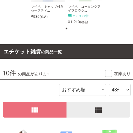
ペペ コーミングア
マペペ キャップ付き
マペペ コーミングア
マペペ キャップ
ロウシ...
セーフティ...
イブロウシ...
セーフティ...
ご利用ガイド
クチコミ2件
935
クチコミ2件
935
210
1,210
お問い合わせ
エチケット雑貨
の商品一覧
ログイン・新規会員登録
10件
在庫あり
の商品があります
view_module
view_list