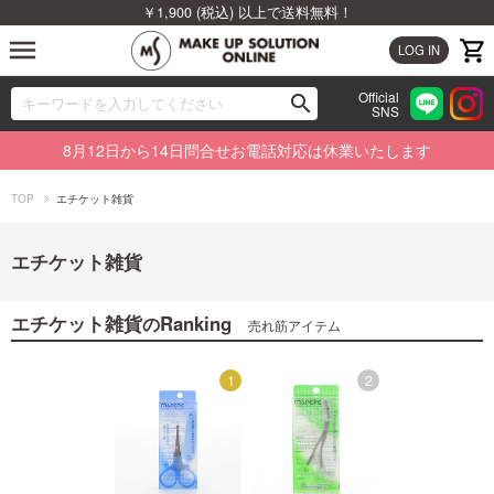
￥1,900 (税込) 以上で送料無料！
menu
LOG IN
Official
search
SNS
ブランドから探す
00
8月12日から14日問合せお電話対応は休業いたします
カテゴリから探す
TOP
エチケット雑貨
新着商品から探す
エチケット雑貨
ランキングから探す
エチケット雑貨
Ranking
の
売れ筋アイテム
特集から探す
2
1
2
ビューティジャーナルから探す