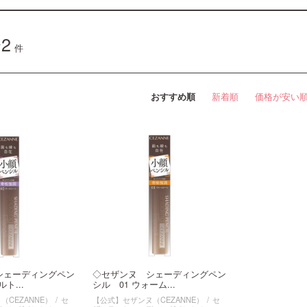
2
件
おすすめ順
新着順
価格が安い
シェーディングペン
◇セザンヌ シェーディングペン
ト...
シル 01 ウォーム...
CEZANNE）
セ
【公式】セザンヌ（CEZANNE）
セ