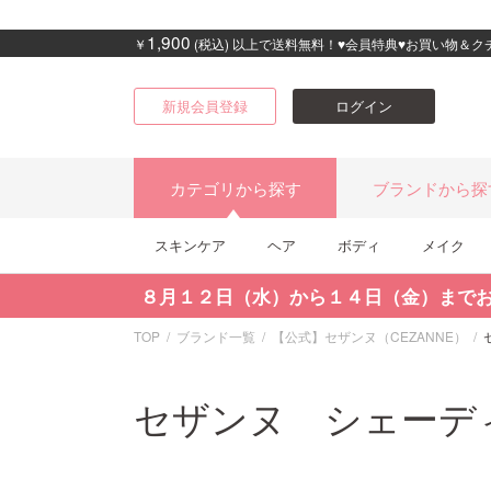
1,900
￥
(税込) 以上で送料無料！♥会員特典♥お買い物＆
新規会員登録
ログイン
カテゴリから探す
ブランドから探
スキンケア
ヘア
ボディ
メイク
８月１２日（水）から１４日（金）まで
TOP
ブランド一覧
【公式】セザンヌ（CEZANNE）
セザンヌ シェーデ