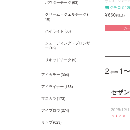
ザンヌ シェー
パウダーチーク
63
クチコミ10
660
クリーム・ジェルチーク
16
カ
ハイライト
63
シェーディング・ブロンザ
ー
16
リキッドチーク
9
2
1〜
件中
アイカラー
304
アイライナー
188
セザン
マスカラ
173
2025/12/1
アイブロウ
274
ｎｉｃｏ
リップ
623