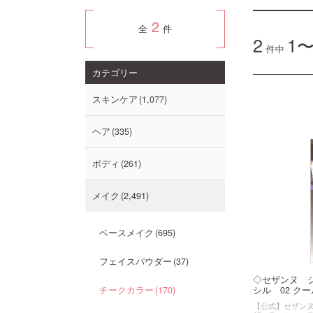
2
全
件
2
1〜
件中
カテゴリー
スキンケア
1,077
ヘア
335
ボディ
261
メイク
2,491
ベースメイク
695
フェイスパウダー
37
◇セザンヌ 
シル 02 クール
チークカラー
170
【公式】セザンヌ（