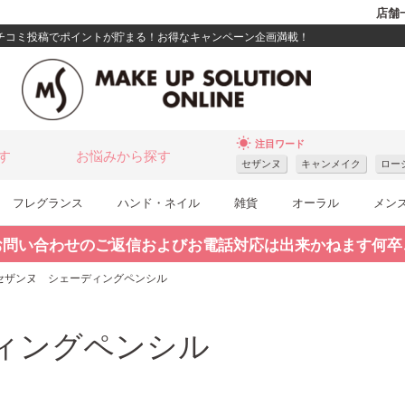
店舗
クチコミ投稿でポイントが貯まる！お得なキャンペーン企画満載！
wb_sunny
注目ワード
す
お悩みから探す
セザンヌ
キャンメイク
ロー
フレグランス
ハンド・ネイル
雑貨
オーラル
メン
お問い合わせのご返信およびお電話対応は出来かねます何卒
セザンヌ シェーディングペンシル
ィングペンシル