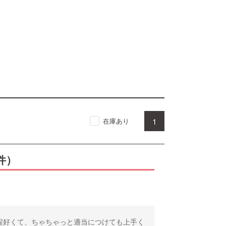
1
在庫あり
件）
程好くて、ちゃちゃっと適当につけても上手く