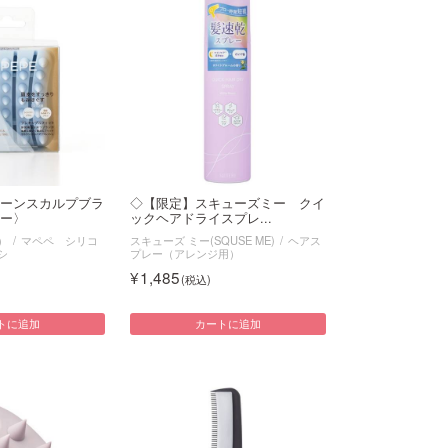
ーンスカルプブラ
◇【限定】スキューズミー クイ
ー〉
ックヘアドライスプレ...
）
マペペ シリコ
スキューズ ミー(SQUSE ME)
ヘアス
シ
プレー（アレンジ用）
1,485
トに追加
カートに追加