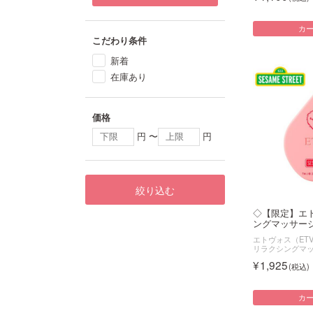
カ
こだわり条件
新着
在庫あり
価格
円 〜
円
絞り込む
◇【限定】エ
ングマッサージ
エトヴォス（ETV
リラクシングマ
1,925
カ