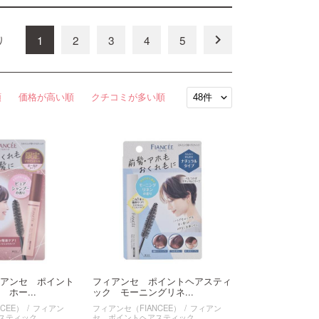
keyboard_arrow_right
1
2
3
4
5
り
順
価格が高い順
クチコミが多い順
アンセ ポイント
フィアンセ ポイントヘアスティ
ホー...
ック モーニングリネ...
CEE）
フィアン
フィアンセ（FIANCEE）
フィアン
スティック
セ ポイントヘアスティック