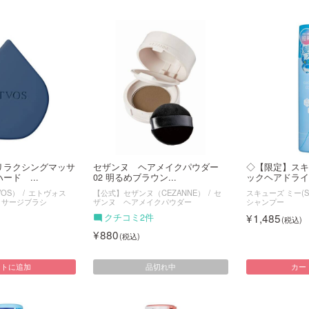
リラクシングマッサ
セザンヌ ヘアメイクパウダー
◇【限定】スキ
ード ...
02 明るめブラウン...
ックヘアドライク
OS）
エトヴォス
【公式】セザンヌ（CEZANNE）
セ
スキューズ ミー(SQ
ッサージブラシ
ザンヌ ヘアメイクパウダー
シャンプー
1,485
クチコミ2件
880
品切れ中
ートに追加
カー