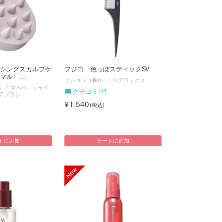
シングスカルプケ
フジコ 色っぽスティックSV
ル〉...
フジコ（Fujiko）
ヘアワックス
）
マペペ リラク
クチコミ1件
アブラシ
1,540
トに追加
カートに追加