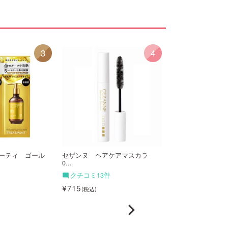
3
4
ーティ ゴール
セザンヌ ヘアケアマスカラ
ダルバ プロフェ
0...
ア...
2,640
クチコミ13件
715