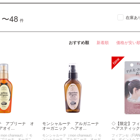
1〜48
在庫あ
件
おすすめ順
新着順
価格が安い
テ アプリーナ オ
モンシャルーテ アルガニーナ
◇【限定】フィ
オイ...
オーガニック ヘアオ...
ヘアスティック 
n chareaut）
モ
モンシャルーテ（mon chareaut）
モ
フィアンセ（FIAN
アプリーナ オーガニ
ンシャルーテ アルガニーナ オーガ
セ ポイントヘア