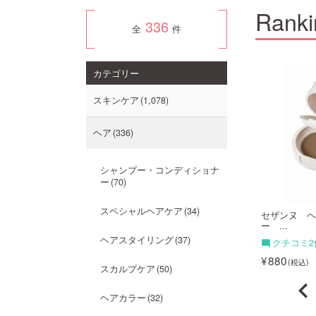
Ranki
336
全
件
11
12
カテゴリー
スキンケア
1,078
ヘア
336
シャンプー・コンディショナ
ー
70
スペシャルヘアケア
34
ノ オールインワン美
ハホニコ コラシルク18 お試...
セザンヌ ヘ
ー ...
1,100
ヘアスタイリング
37
ミ4件
クチコミ2
880
スカルプケア
50
ヘアカラー
32