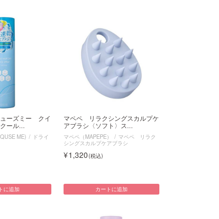
ューズミー クイ
マペペ リラクシングスカルプケ
ール...
アブラシ〈ソフト〉ス...
USE ME)
ドライ
マペペ（MAPEPE）
マペペ リラク
シングスカルプケアブラシ
1,320
トに追加
カートに追加