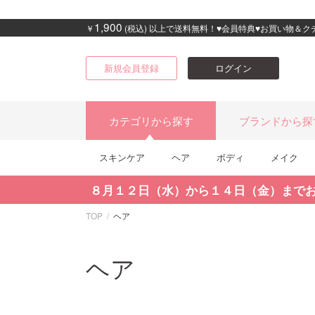
1,900
￥
(税込) 以上で送料無料！♥会員特典♥お買い物＆
新規会員登録
ログイン
カテゴリから探す
ブランドから探
スキンケア
ヘア
ボディ
メイク
８月１２日（水）から１４日（金）まで
TOP
ヘア
ヘア