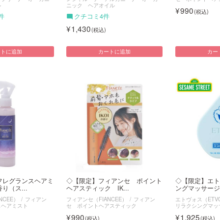
ル
ニック ヘアオイル
990
件
クチコミ4件
1,430
ートに追加
カートに追加
カー
フレグランスヘアミ
◇【限定】フィアンセ ポイント
◇【限定】エト
り（ス...
ヘアスティック IK...
ングマッサージブ
NCEE）
フィアン
フィアンセ（FIANCEE）
フィアン
エトヴォス（ETV
スヘアミスト
セ ポイントヘアスティック
リラクシングマッ
990
1,925