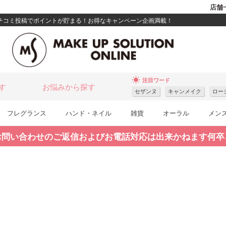
店舗
クチコミ投稿でポイントが貯まる！お得なキャンペーン企画満載！
wb_sunny
注目ワード
す
お悩みから探す
セザンヌ
キャンメイク
ロー
フレグランス
ハンド・ネイル
雑貨
オーラル
メン
お問い合わせのご返信およびお電話対応は出来かねます何卒