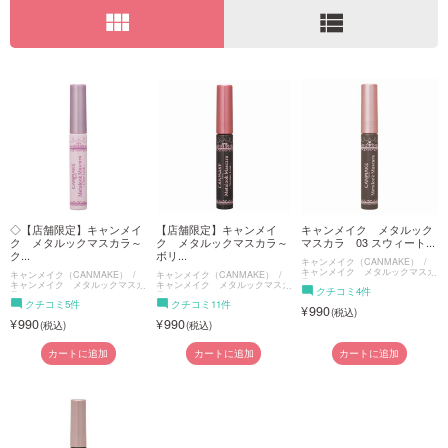
view_module
view_list
ご利用ガイド
お問い合わせ
ログイン・新規会員登録
◇【店舗限定】キャンメイ
【店舗限定】キャンメイ
キャンメイク メタルック
ク メタルックマスカラ～
ク メタルックマスカラ～
マスカラ 03 スウィート...
ク...
ボリ...
キャンメイク（CANMAKE）
キャンメイク メタルックマスカ
キャンメイク（CANMAKE）
キャンメイク（CANMAKE）
ラ
キャンメイク メタルックマスカ
キャンメイク メタルックマスカ
クチコミ4件
ラ
ラ
クチコミ5件
クチコミ11件
990
990
990
カートに追加
カートに追加
カートに追加