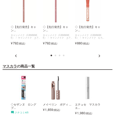
イル
◇【先行発売】キャ
◇【先行発売】キャ
◇【先行発売】キャ
◇【
ン...
ン...
ン...
ン...
MAK
キャンメイク（CANMAK
キャンメイク（CANMAK
キャンメイク（CANMAK
キャン
 イル
E）
キャンメイク エア
E）
キャンメイク エア
E）
キャンメイク むち
E）
ニッシ
リーエクステンションライ
リーエクステンションライ
ぷるティント～シアーバー
ぷるテ
792
792
880
880
om～
ナー
ナー
ム～
ム～
マスカラ
の商品一覧
ンヌ
◇セザンヌ ロング
メイベリン ボディ ...
エテュセ マスカラ
キス
ブ...
エ...
ス...
1,859
クチコミ4件
1,980
1,5