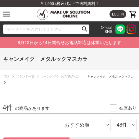
￥1,900 (税込) 以上で送料無料！
menu
LOG IN
Official
search
SNS
ブランドから探す
00
8月12日から14日問合せお電話対応は休業いたします
カテゴリから探す
キャンメイク メタルックマスカラ
新着商品から探す
TOP
ブランド一覧
キャンメイク（CANMAKE）
キャンメイク メタルックマスカ
ランキングから探す
ラ
特集から探す
4件
在庫あり
の商品があります
ビューティジャーナルから探す