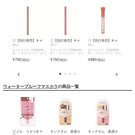
イル
◇【先行発売】キャ
◇【先行発売】キャ
◇【先行発売】キャ
◇【
ン...
ン...
ン...
ン...
MAK
キャンメイク（CANMAK
キャンメイク（CANMAK
キャンメイク（CANMAK
キャン
 イル
E）
キャンメイク エア
E）
キャンメイク エア
E）
キャンメイク むち
E）
ニッシ
リーエクステンションライ
リーエクステンションライ
ぷるティント～シアーバー
ぷるテ
792
792
880
880
om～
ナー
ナー
ム～
ム～
ウォータープルーフマスカラ
の商品一覧
ザン
ピメル うそつきマ
キングダム 束感カ
キングダム 束感カ
【店
ス...
ー...
ー...
ヌ...