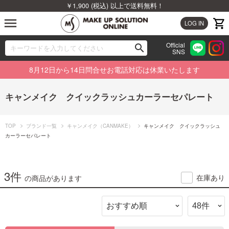
￥1,900 (税込) 以上で送料無料！
menu
LOG IN
Official
search
SNS
ブランドから探す
00
8月12日から14日問合せお電話対応は休業いたします
カテゴリから探す
キャンメイク クイックラッシュカーラーセパレート
新着商品から探す
TOP
ブランド一覧
キャンメイク（CANMAKE）
キャンメイク クイックラッシュ
ランキングから探す
カーラーセパレート
特集から探す
3件
在庫あり
の商品があります
ビューティジャーナルから探す