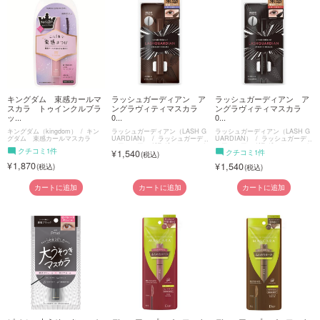
キングダム 束感カールマ
ラッシュガーディアン ア
ラッシュガーディアン ア
スカラ トゥインクルブラ
ングラヴィティマスカラ
ングラヴィティマスカラ
ッ...
0...
0...
キングダム（kingdom）
キン
ラッシュガーディアン（LASH G
ラッシュガーディアン（LASH G
グダム 束感カールマスカラ
UARDIAN）
ラッシュガーデ
UARDIAN）
ラッシュガーデ
ィアン アングラヴィティマスカ
ィアン アングラヴィティマスカ
クチコミ1件
1,540
クチコミ1件
ラ
ラ
1,870
1,540
カートに追加
カートに追加
カートに追加