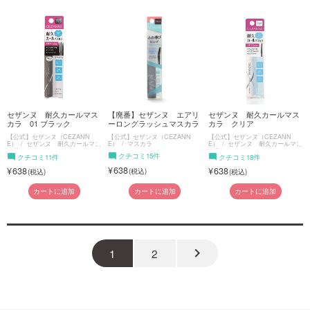
セザンヌ 耐久カールマス
【廃番】セザンヌ エアリ
セザンヌ 耐久カールマス
カラ 01 ブラック
ーロングラッシュマスカラ
カラ クリア
【公式】セザンヌ（CEZANN
【公式】セザンヌ（CEZANN
【公式】セザンヌ（CEZANN
E）
セザンヌ 耐久カールマス
E）
マスカラ
E）
セザンヌ 耐久カールマス
カラ
カラ
クチコミ15件
クチコミ11件
クチコミ18件
638
638
638
カートに追加
カートに追加
カートに追加
keyboard_arrow_right
1
2