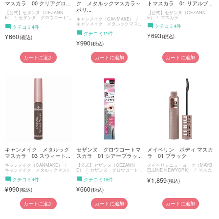
マスカラ 00 クリアグロ...
ク メタルックマスカラ～
トマスカラ 01 リアルブ...
ボリ...
【公式】セザンヌ（CEZANN
【公式】セザンヌ（CEZANN
E）
セザンヌ グロウコートマ
E）
マスカラ
キャンメイク（CANMAKE）
スカラ
キャンメイク メタルックマスカ
クチコミ4件
クチコミ4件
ラ
クチコミ11件
693
660
990
カートに追加
カートに追加
カートに追加
キャンメイク メタルック
セザンヌ グロウコートマ
メイベリン ボディ マスカ
マスカラ 03 スウィート...
スカラ 01 シアーブラッ...
ラ 01 ブラック
キャンメイク（CANMAKE）
【公式】セザンヌ（CEZANN
メイベリンニューヨーク（MAYB
キャンメイク メタルックマスカ
E）
セザンヌ グロウコートマ
ELLINE NEWYORK）
マスカ
ラ
スカラ
ラ
クチコミ4件
クチコミ16件
1,859
990
660
カートに追加
カートに追加
カートに追加