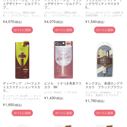
ュデザイナー・ビルドアッ
ュデザイナー・ビルドアッ
ングラヴィティマスカラ
プ...
プ...
0...
ブリリアージュ（BRILLIAG
ブリリアージュ（BRILLIAG
ラッシュガーディアン（LASH G
E）
ブリリアージュ ラッシュ
E）
ブリリアージュ ラッシュ
UARDIAN）
ラッシュガーデ
デザイナー・ビルドアップマスカ
デザイナー・ビルドアップマスカ
ィアン アングラヴィティマスカ
4,070
4,070
1,540
ラボリュームロング
ラボリュームロング
ラ
カートに追加
カートに追加
カートに追加
ディーアップ パーフェク
ピメル うそつき美束マス
キングダム 束感ロングマ
トエクステンションマスカ
カラ BK
スカラ ブラックブラウン
ラ...
ピメル（Pmel）
マスカラ
キングダム（kingdom）
キン
グダム 束感ロングマスカラ
ディーアップ（D-UP）
ディー
1,430
アップ パーフェクトエクステン
1,760
ションマスカラ for カール
1,650
カートに追加
カートに追加
カートに追加