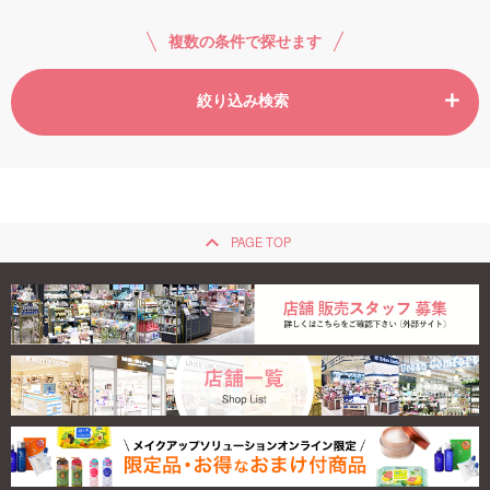
複数の条件で探せます
絞り込み検索
keyboard_arrow_up
PAGE TOP