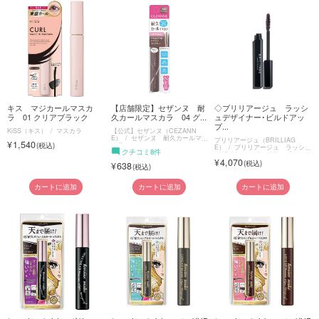
キス マジカールマスカ
【店舗限定】セザンヌ 耐
◇ブリリアージュ ラッシ
ラ 01 クリアブラック
久カールマスカラ 04 グ...
ュデザイナー･ビルドアッ
プ...
KiSS（キス）
マスカラ
【公式】セザンヌ（CEZANN
E）
セザンヌ 耐久カールマス
ブリリアージュ（BRILLIAG
1,540
カラ
E）
ブリリアージュ ラッシュ
クチコミ8件
デザイナー・ビルドアップマスカ
4,070
ラボリュームロング
638
カートに追加
カートに追加
カートに追加