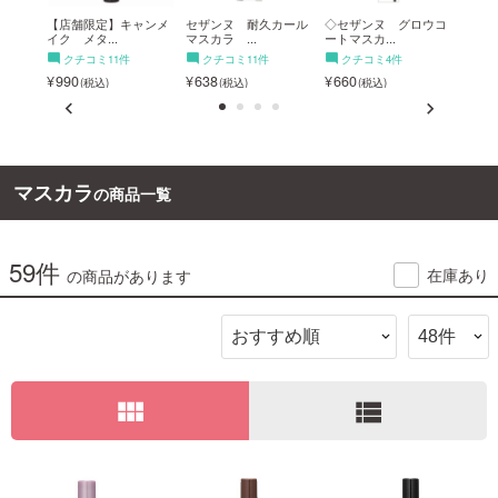
フォッ
【店舗限定】キャンメ
セザンヌ 耐久カール
◇セザンヌ グロウコ
キャ
イク メタ...
マスカラ ...
ートマスカ...
ックマ
ご利用ガイド
クチコミ11件
クチコミ11件
クチコミ4件
ク
990
638
660
990
お問い合わせ
マスカラ
の商品一覧
ログイン・新規会員登録
59件
在庫あり
の商品があります
view_module
view_list