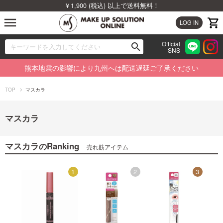
￥1,900 (税込) 以上で送料無料！
menu
LOG IN
Official
search
SNS
ブランドから探す
00
熊本地震の影響により九州へは配送遅延ご了承ください
カテゴリから探す
TOP
マスカラ
新着商品から探す
マスカラ
ランキングから探す
マスカラ
Ranking
の
売れ筋アイテム
特集から探す
12
1
2
3
ビューティジャーナルから探す