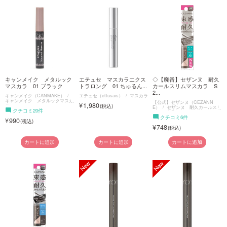
キャンメイク メタルック
エテュセ マスカラエクス
◇【廃番】セザンヌ 耐久
マスカラ 01 ブラック
トラロング 01 ちゅるん...
カールスリムマスカラ S
2...
キャンメイク（CANMAKE）
エテュセ（ettusais）
マスカラ
キャンメイク メタルックマスカ
【公式】セザンヌ（CEZANN
1,980
ラ
E）
セザンヌ 耐久カールスリ
クチコミ20件
ムマスカラ
クチコミ6件
990
748
カートに追加
カートに追加
カートに追加