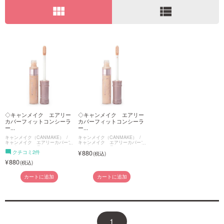
view_module
view_list
ご利用ガイド
お問い合わせ
ログイン・新規会員登録
◇キャンメイク エアリー
◇キャンメイク エアリー
カバーフィットコンシーラ
カバーフィットコンシーラ
ー...
ー...
キャンメイク（CANMAKE）
キャンメイク（CANMAKE）
キャンメイク エアリーカバーフ
キャンメイク エアリーカバーフ
ィットコンシーラー
ィットコンシーラー
クチコミ2件
880
880
カートに追加
カートに追加
1