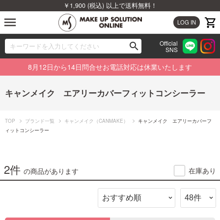
￥1,900 (税込) 以上で送料無料！
menu
LOG IN
Official
search
SNS
ブランドから探す
00
8月12日から14日問合せお電話対応は休業いたします
カテゴリから探す
キャンメイク エアリーカバーフィットコンシーラー
新着商品から探す
TOP
ブランド一覧
キャンメイク（CANMAKE）
キャンメイク エアリーカバーフ
ランキングから探す
ィットコンシーラー
特集から探す
2件
在庫あり
の商品があります
ビューティジャーナルから探す