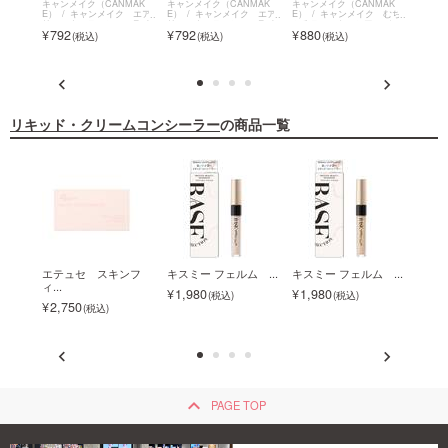
MAK
キャンメイク（CANMAK
キャンメイク（CANMAK
キャンメイク（CANMAK
キャン
 イル
E）
キャンメイク エア
E）
キャンメイク エア
E）
キャンメイク むち
E）
ニッシ
リーエクステンションライ
リーエクステンションライ
ぷるティント～シアーバー
ぷるテ
792
792
880
880
om～
ナー
ナー
ム～
ム～
リキッド・クリームコンシーラー
の商品一覧
ネラ
エテュセ スキンフ
キスミー フェルム ...
キスミー フェルム ...
◇【
ィ...
ク...
1,980
1,980
2,750
2,2
keyboard_arrow_up
PAGE TOP