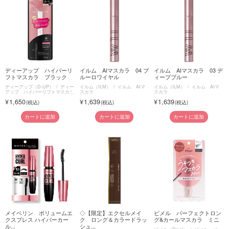
ディーアップ ハイパーリ
イルム AIマスカラ 04 ブ
イルム AIマスカラ 03 デ
フトマスカラ ブラック
ルーロワイヤル
ィープブルー
ディーアップ（D-UP）
ディー
イルム（ILM）
イルム AIマ
イルム（ILM）
イルム AIマ
アップ ハイパーリフトマスカラ
スカラ
スカラ
1,650
1,639
1,639
カートに追加
カートに追加
カートに追加
メイベリン ボリュームエ
◇【限定】エクセルメイ
ピメル パーフェクトロン
クスプレス ハイパーカー
ク ロング＆カラードラッ
グ&カールマスカラ ミニ
ル...
シュ...