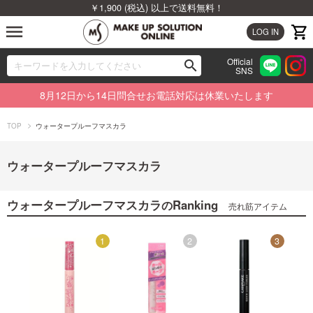
￥1,900 (税込) 以上で送料無料！
menu
LOG IN
Official
search
SNS
ブランドから探す
00
8月12日から14日問合せお電話対応は休業いたします
カテゴリから探す
TOP
ウォータープルーフマスカラ
新着商品から探す
ウォータープルーフマスカラ
ランキングから探す
ウォータープルーフマスカラ
Ranking
の
売れ筋アイテム
特集から探す
12
1
2
3
ビューティジャーナルから探す