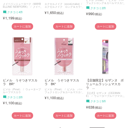
ピメル（Pmel）
ピメル パー
フェクトロング＆カールマスカラ
メイベリンニューヨーク（MAYB
エクセルメイク（exceLmake)
ELLINE NEWYORK）
メイベ
エクセルメイク ロング＆カラー
クチコミ2件
リン ボリュームエクスプレス
ドラッシュ
クチコミ4件
1,650
ハイパーカール
990
1,199
カートに追加
カートに追加
カートに追加
ピメル うそつきマスカ
ピメル うそつきマスカ
【店舗限定】セザンヌ ボ
ラ BR*
ラ BK*
リュームラッシュマスカ
ラ ...
ピメル（Pmel）
ウォータープ
ピメル（Pmel）
ピメル パー
ルーフマスカラ
フェクトロング＆カールマスカラ
【公式】セザンヌ（CEZANN
E）
ウォータープルーフマスカ
クチコミ2件
1,100
ラ
クチコミ5件
1,100
638
カートに追加
カートに追加
カートに追加