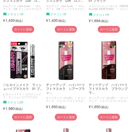
クスマスカラ L05 ロ...
スマスカラ L04 ロン...
01 ブラック
ロムアンド（rom＆nd）
ロム
ロムアンド（rom＆nd）
ロム
メイベリンニューヨーク（MAYB
アンド HA フィックスマスカラ
アンド HA フィックスマスカラ
ELLINE NEWYORK）
メイベ
リン スカイハイ
クチコミ1件
クチコミ1件
クチコミ1件
1,430
1,430
1,694
カートに追加
カートに追加
カートに追加
◇ヒロインメイク ラッシ
ディーアップ ハイパーリ
ディーアップ ハイパーリ
ュハイプマスカラ 01 ブ...
フトマスカラ シアーブラ
フトマスカラ ブラウンブ
ッ...
ラ...
ヒロインメイク
ヒロインメイ
ク ラッシュハイプマスカラ
ディーアップ（D-UP）
ディー
ディーアップ（D-UP）
ディー
アップ ハイパーリフトマスカラ
アップ ハイパーリフトマスカラ
クチコミ2件
1,650
1,650
1,980
カートに追加
カートに追加
カートに追加