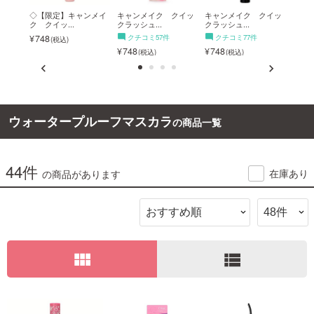
ザン
◇【限定】キャンメイ
キャンメイク クイッ
キャンメイク クイッ
キャ
ク クイッ...
クラッシュ...
クラッシュ...
クラッ
ご利用ガイド
748
クチコミ57件
クチコミ77件
ク
748
748
748
お問い合わせ
ウォータープルーフマスカラ
の商品一覧
ログイン・新規会員登録
44件
在庫あり
の商品があります
view_module
view_list