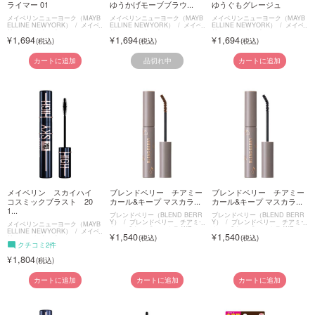
ライマー 01
ゆうかげモーブブラウ...
ゆうぐもグレージュ
メイベリンニューヨーク（MAYB
メイベリンニューヨーク（MAYB
メイベリンニューヨーク（MAYB
ELLINE NEWYORK）
メイベ
ELLINE NEWYORK）
メイベ
ELLINE NEWYORK）
メイベ
リン スカイハイ
リン スカイハイ
リン スカイハイ
1,694
1,694
1,694
品切れ中
カートに追加
カートに追加
メイベリン スカイハイ
ブレンドベリー チアミー
ブレンドベリー チアミー
コスミックブラスト 20
カール&キープ マスカラ...
カール&キープ マスカラ...
1...
ブレンドベリー（BLEND BERR
ブレンドベリー（BLEND BERR
Y）
ブレンドベリー チアミー
Y）
ブレンドベリー チアミー
メイベリンニューヨーク（MAYB
カール&キープ マスカラ WP
カール&キープ マスカラ WP
ELLINE NEWYORK）
メイベ
1,540
1,540
リン スカイハイ
クチコミ2件
1,804
カートに追加
カートに追加
カートに追加