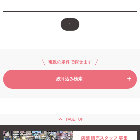
1
複数の条件で探せます
絞り込み検索
keyboard_arrow_up
PAGE TOP