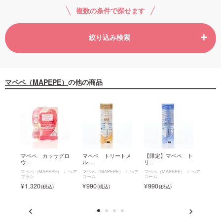
複数の条件で探せます
絞り込み検索
マペペ（MAPEPE）
の他の商品
イム
マペペ カッサグロ
マペペ トリートメ
【限定】マペペ ト
マペ
ウ...
ル...
リ...
ス...
ヘア
マペペ（MAPEPE）
ヘア
マペペ（MAPEPE）
ヘア
マペペ（MAPEPE）
ヘア
マペペ（
ブラシ
コーム
コーム
ペ フ
ラシ
1,320
990
990
1,6