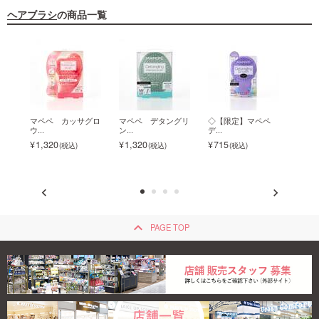
ヘアブラシ
の商品一覧
ブロ
マペペ カッサグロ
マペペ デタングリ
◇【限定】マペペ
マペ
ウ...
ン...
デ...
折...
1,320
1,320
715
880
keyboard_arrow_up
PAGE TOP