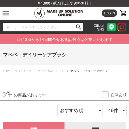
￥1,900 (税込) 以上で送料無料！
menu
LOG IN
Official
search
SNS
ブランドから探す
00
8月12日から14日問合せお電話対応は休業いたします
カテゴリから探す
マペペ デイリーケアブラシ
新着商品から探す
TOP
ブランド一覧
マペペ（MAPEPE）
マペペ デイリーケアブラシ
ランキングから探す
特集から探す
3件
在庫あり
の商品があります
ビューティジャーナルから探す