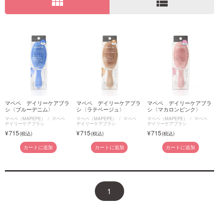
view_module
view_list
ご利用ガイド
お問い合わせ
マペペ デイリーケアブラ
マペペ デイリーケアブラ
マペペ デイリーケアブラ
ログイン・新規会員登録
シ〈ブルーデニム〉
シ〈ラテベージュ〉
シ〈マカロンピンク〉
マペペ（MAPEPE）
マペペ
マペペ（MAPEPE）
マペペ
マペペ（MAPEPE）
マペペ
デイリーケアブラシ
デイリーケアブラシ
デイリーケアブラシ
715
715
715
カートに追加
カートに追加
カートに追加
1