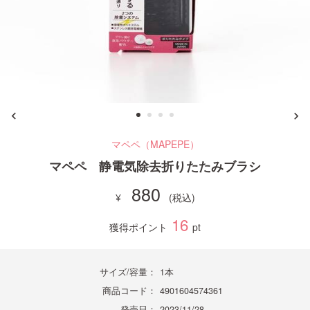
ご利用ガイド
お問い合わせ
マペペ（MAPEPE）
ログイン・新規会員登録
マペペ 静電気除去折りたたみブラシ
880
16
獲得ポイント
pt
サイズ/容量：
1本
商品コード：
4901604574361
発売日：
2023/11/28