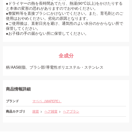
●ドライヤーの熱を長時間あてたり、熱湯(90℃以上)をかけたりする
と本体の変形の恐れがありますのでおやめください。
●整髪料等を直接ブラシにかけないでください。また、育毛剤とのご
使用はおやめください。劣化の原因となります。
●ご使用後は、直射日光を避け、通気性のよい水分のかからない所で
保管してください。
●お子様の手の届かない所に保管してください。
全成分
柄/AAS樹脂、ブラシ部/導電性ポリエステル・ステンレス
商品情報詳細
ブランド
マペペ（MAPEPE）
商品カテゴリ
雑貨
ヘア雑貨
ヘアブラシ