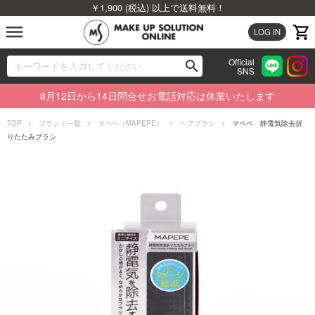
￥1,900 (税込) 以上で送料無料！
menu
LOG IN
Official
search
SNS
ブランドから探す
00
8月12日から14日問合せお電話対応は休業いたします
カテゴリから探す
TOP
ブランド一覧
マペペ（MAPEPE）
ヘアブラシ
マペペ 静電気除去折
りたたみブラシ
新着商品から探す
ランキングから探す
特集から探す
ビューティジャーナルから探す