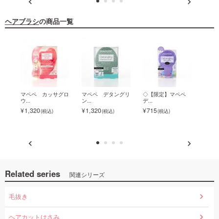
ヘアブラシ
の商品一覧
ブロ
マペペ カッサグロ
マペペ デタングリ
◇【限定】マペペ
マペ
ウ...
ン...
デ...
ブ...
1,320
1,320
715
ク
1,1
Related series
関連シリーズ
毛抜き
ヘアカットはさみ