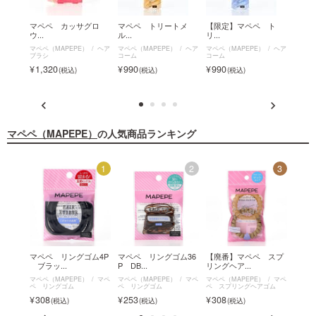
イム
マペペ カッサグロ
マペペ トリートメ
【限定】マペペ ト
マペ
ウ...
ル...
リ...
ス...
ヘア
マペペ（MAPEPE）
ヘア
マペペ（MAPEPE）
ヘア
マペペ（MAPEPE）
ヘア
マペペ（
ブラシ
コーム
コーム
ペ フ
ラシ
1,320
990
990
1,6
マペペ（MAPEPE）
の人気商品ランキング
12
1
2
3
ングヘ
マペペ リングゴム4P
マペペ リングゴム36
【廃番】マペペ スプ
マペ
ブラッ...
P DB...
リングヘア...
ブラシ
マペ
マペペ（MAPEPE）
マペ
マペペ（MAPEPE）
マペ
マペペ（MAPEPE）
マペ
マペペ（
ゴム
ペ リングゴム
ペ リングゴム
ペ スプリングヘアゴム
ブラシ
308
253
308
1,3