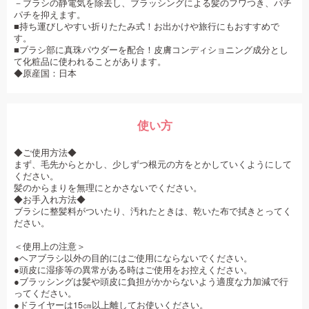
－ブラシの静電気を除去し、ブラッシングによる髪のフワつき、パチ
パチを抑えます。
■持ち運びしやすい折りたたみ式！お出かけや旅行にもおすすめで
す。
■ブラシ部に真珠パウダーを配合！皮膚コンディショニング成分とし
て化粧品に使われることがあります。
◆原産国：日本
使い方
◆ご使用方法◆
まず、毛先からとかし、少しずつ根元の方をとかしていくようにして
ください。
髪のからまりを無理にとかさないでください。
◆お手入れ方法◆
ブラシに整髪料がついたり、汚れたときは、乾いた布で拭きとってく
ださい。
＜使用上の注意＞
●ヘアブラシ以外の目的にはご使用にならないでください。
●頭皮に湿疹等の異常がある時はご使用をお控えください。
●ブラッシングは髪や頭皮に負担がかからないよう適度な力加減で行
ってください。
●ドライヤーは15㎝以上離してお使いください。