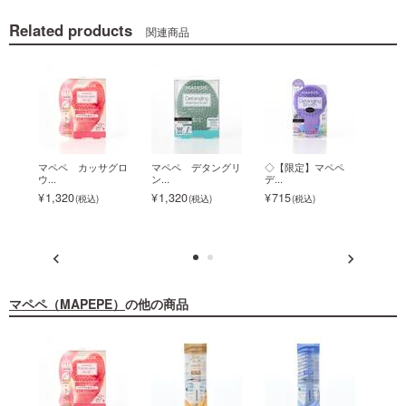
Related products
関連商品
ラシ
マペペ カッサグロ
マペペ デタングリ
◇【限定】マペペ
マペ
ウ...
ン...
デ...
ブ...
1,320
1,320
715
ク
1,1
マペペ（MAPEPE）
の他の商品