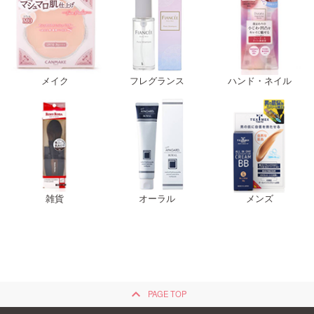
メイク
フレグランス
ハンド・ネイル
雑貨
オーラル
メンズ
keyboard_arrow_up
PAGE TOP