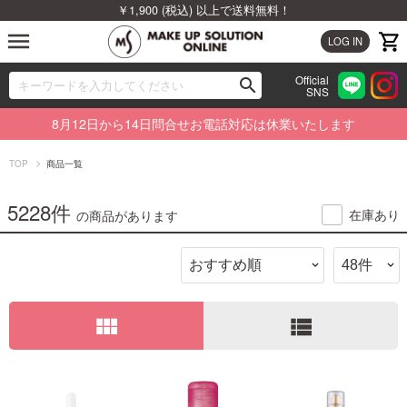
￥1,900 (税込) 以上で送料無料！
menu
LOG IN
Official
search
SNS
ブランドから探す
00
8月12日から14日問合せお電話対応は休業いたします
カテゴリから探す
TOP
商品一覧
新着商品から探す
5228件
在庫あり
の商品があります
ランキングから探す
特集から探す
view_module
view_list
ビューティジャーナルから探す