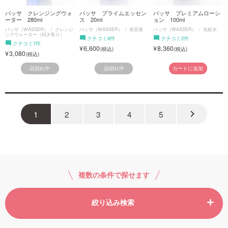
バッサ クレンジングウォ
バッサ プライムエッセン
バッサ プレミアムローシ
ーター 280ml
ス 20ml
ョン 100ml
バッサ（WASSER）
クレンジ
バッサ（WASSER）
美容液
バッサ（WASSER）
化粧水
ングウォーター（拭き取り）
クチコミ8件
クチコミ2件
クチコミ7件
6,600
8,360
3,080
品切れ中
品切れ中
カートに追加
keyboard_arrow_right
1
2
3
4
5
複数の条件で探せます
絞り込み検索