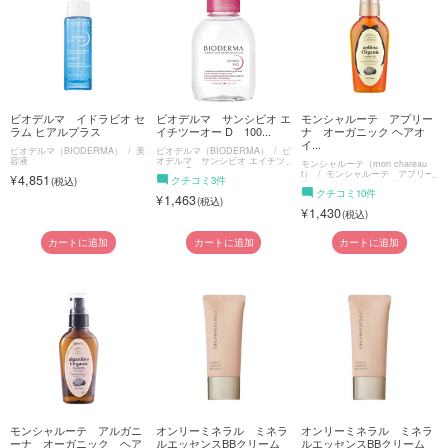
ご利用ガイド
お問い合わせ
ビオデルマ イドラビオ セ
ビオデルマ サンシビオ エ
モンシャルーテ アプリー
ラム ヒアルプラス
イチツーオー D 100...
ナ オーガニック ヘアオ
イ...
ビオデルマ（BIODERMA）
美
ビオデルマ（BIODERMA）
ビ
容液
オデルマ サンシビオ エイチツ
モンシャルーテ（mon chareau
ーオー D
t）
モンシャルーテ アプリー
4,851
クチコミ3件
ナ オーガニック ヘアオイル
クチコミ10件
1,463
1,430
ログイン・新規会員登録
カートに追加
カートに追加
カートに追加
モンシャルーテ アルガニ
オンリーミネラル ミネラ
オンリーミネラル ミネラ
ーナ オーガニック ヘア
ルエッセンスBBクリーム
ルエッセンスBBクリーム