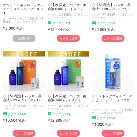
オンリーミネラル ファン
◇【MS限定】バッサ 美
◇【MS限定】バッサ 美
デーションスターターキッ
容液120mL+モイスチャ...
容液120mL+プレミアム...
ト...
バッサ（WASSER）
限定スキ
バッサ（WASSER）
限定スキ
ンケアセット
ンケアセット
オンリーミネラル（ONLY MINE
RALS）
オンリーミネラル フ
クチコミ52件
クチコミ33件
ァンデーションスターターキット
3,300
19,444
22,063
品切れ中
カートに追加
カートに追加
◇【MS限定】バッサ 美
◇【MS限定】バッサ 美
◇アストレアヴィルゴ ア
容液60mL+プレミアムロ...
容液60mL+モイスチャー...
イビューティー フィクサ
ー...
バッサ（WASSER）
限定スキ
バッサ（WASSER）
限定スキ
ンケアセット
ンケアセット
アストレアヴィルゴ（ASTRAEA
V.）
二重まぶた化粧品
クチコミ14件
クチコミ23件
クチコミ10件
15,504
12,885
1,320
カートに追加
カートに追加
カートに追加