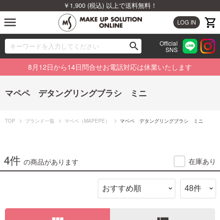
￥1,900 (税込) 以上で送料無料！
menu
LOG IN
Official
search
SNS
ブランドから探す
00
8月12日から14日問合せお電話対応は休業いたします
カテゴリから探す
マペペ デタングリングブラシ ミニ
新着商品から探す
TOP
ブランド一覧
マペペ（MAPEPE）
マペペ デタングリングブラシ ミニ
ランキングから探す
特集から探す
4件
在庫あり
の商品があります
ビューティジャーナルから探す