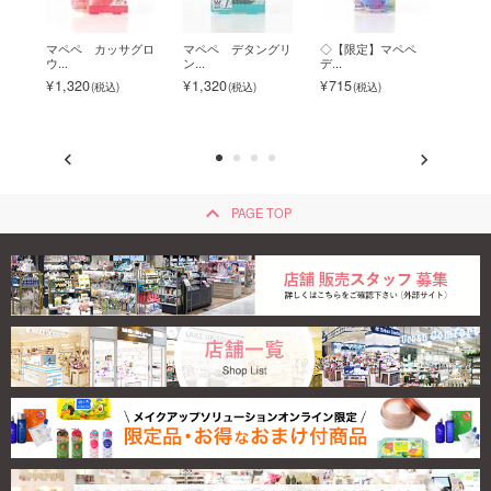
ブロ
マペペ カッサグロ
マペペ デタングリ
◇【限定】マペペ
マペ
ウ...
ン...
デ...
折...
1,320
1,320
715
880
keyboard_arrow_up
PAGE TOP