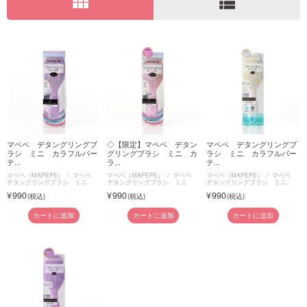
view_module
view_list
ご利用ガイド
お問い合わせ
マペペ デタングリングブ
◇【限定】マペペ デタン
マペペ デタングリングブ
ログイン・新規会員登録
ラシ ミニ カラフルパー
グリングブラシ ミニ カ
ラシ ミニ カラフルパー
テ...
ラ...
テ...
マペペ（MAPEPE）
マペペ
マペペ（MAPEPE）
マペペ
マペペ（MAPEPE）
マペペ
デタングリングブラシ ミニ
デタングリングブラシ ミニ
デタングリングブラシ ミニ
990
990
990
カートに追加
カートに追加
カートに追加