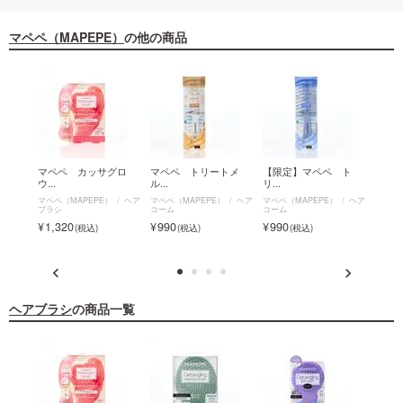
マペペ（MAPEPE）
の他の商品
イム
マペペ カッサグロ
マペペ トリートメ
【限定】マペペ ト
マペ
ウ...
ル...
リ...
ス...
ヘア
マペペ（MAPEPE）
ヘア
マペペ（MAPEPE）
ヘア
マペペ（MAPEPE）
ヘア
マペペ（
ブラシ
コーム
コーム
ペ フ
ラシ
1,320
990
990
1,6
ヘアブラシ
の商品一覧