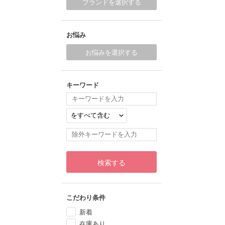
ブランドを選択する
お悩み
お悩みを選択する
キーワード
検索する
こだわり条件
新着
在庫あり