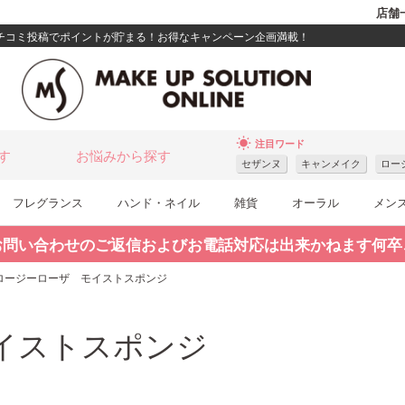
店舗
クチコミ投稿でポイントが貯まる！お得なキャンペーン企画満載！
wb_sunny
注目ワード
す
お悩みから探す
セザンヌ
キャンメイク
ロー
フレグランス
ハンド・ネイル
雑貨
オーラル
メン
お問い合わせのご返信およびお電話対応は出来かねます何卒
ロージーローザ モイストスポンジ
イストスポンジ