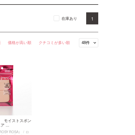
1
在庫あり
順
価格が高い順
クチコミが多い順
 モイストスポン
 ...
SY ROSA）
ロ