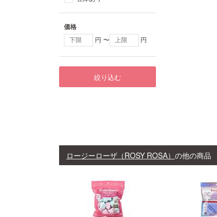
価格
円 〜
円
絞り込む
ロージーローザ（ROSY ROSA）
の他の商品