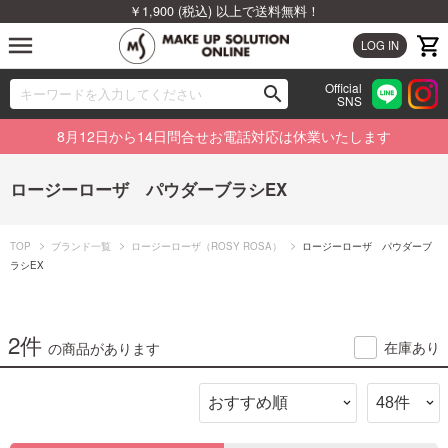
￥1,900 (税込) 以上で送料無料！
menu
LOG IN
Official
search
SNS
ブランドから探す
00
8月12日から14日問合せお電話対応は休業いたします
カテゴリから探す
ロージーローザ パウダーブラシEX
新着商品から探す
TOP
ブランド一覧
ロージーローザ（ROSY ROSA）
ロージーローザ パウダーブ
ランキングから探す
ラシEX
特集から探す
2件
在庫あり
の商品があります
ビューティジャーナルから探す