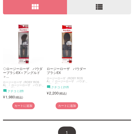
view_module
view_list
ご利用ガイド
お問い合わせ
ログイン・新規会員登録
◇ロージーローザ パウダ
ロージーローザ パウダー
ーブラシEX＜アングルド
ブラシEX
＞...
ロージーローザ（ROSY ROS
A）
ロージーローザ パウダー
ロージーローザ（ROSY ROS
ブラシEX
A）
ロージーローザ パウダー
クチコミ21件
ブラシEX
クチコミ2件
2,200
1,980
カートに追加
カートに追加
1