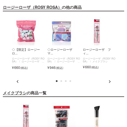
ロージーローザ（ROSY ROSA）
の他の商品
 ビ
◇【限定】ロージー
◇ロージーローザ
ロージーローザ フ
◇【
ロ...
マ...
ィ...
ロ...
SY RO
ロージーローザ（ROSY RO
ロージーローザ（ROSY RO
ロージーローザ（ROSY RO
ロージー
ーザ ビ
SA）
ロージーローザ バ
SA）
ロージーローザ マ
SA）
メイクブラシ
SA）
リュースポンジ
ルチファンデパフ
660
1,9
660
946
メイクブラシ
の商品一覧