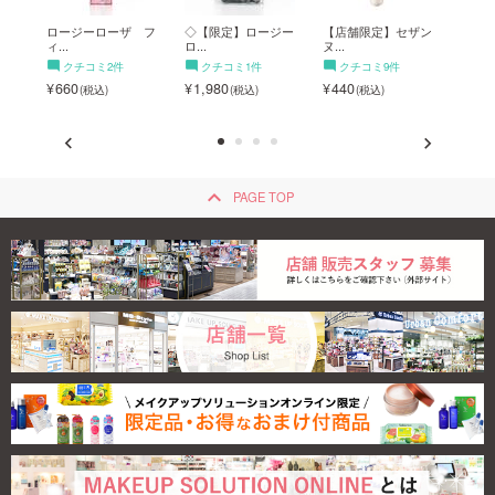
 ア
ロージーローザ フ
◇【限定】ロージー
【店舗限定】セザン
◇ロ
ィ...
ロ...
ヌ...
ス...
クチコミ2件
クチコミ1件
クチコミ9件
ク
660
1,980
440
1,7
keyboard_arrow_up
PAGE TOP