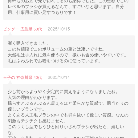
何軒ものお店で売り切れてるのも納得でした。この金額でこの
レベルのブラシが買えるなんて、すごいなと思います。自分
用、仕事用に買い足すつもりです！
2025/10/15
ピングー 広島県 50代
漸く購入できました。
このお値段でこのボリュームの筆とは凄いですね。
天然毛は手入れに気を使うので、扱いも含め使いやすいです。
毛はふわふわでお粉をつけるのに使っています。
2025/10/14
玉子の 神奈川県 40代
少し前からようやく安定的に買えるようになりましたね。
人気の理由がわかります。
揺らすとぷるんぷるん震えるほど柔らかな質感で、肌当たりの
優しいブラシです。
よくある人工毛ブラシの中でも群を抜いて優しい質感。なんの
刺激もチクチクも感じません。
このつくし型でもうひと回り小さめブラシが出たら、嬉しい
な。
下瞼、小鼻脇、ハイライト、チークなど万能に使いたいです。