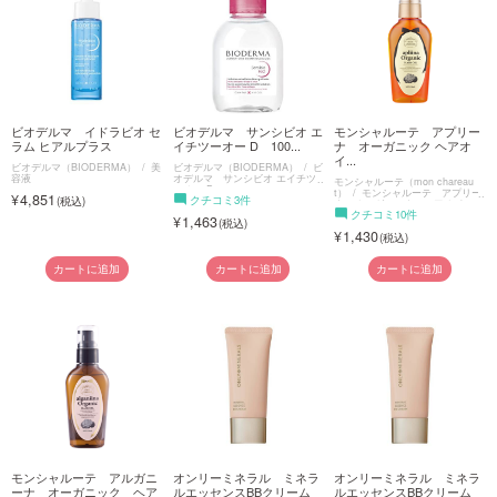
ご利用ガイド
お問い合わせ
ビオデルマ イドラビオ セ
ビオデルマ サンシビオ エ
モンシャルーテ アプリー
ラム ヒアルプラス
イチツーオー D 100...
ナ オーガニック ヘアオ
イ...
ビオデルマ（BIODERMA）
美
ビオデルマ（BIODERMA）
ビ
容液
オデルマ サンシビオ エイチツ
モンシャルーテ（mon chareau
ーオー D
t）
モンシャルーテ アプリー
4,851
クチコミ3件
ナ オーガニック ヘアオイル
クチコミ10件
1,463
1,430
ログイン・新規会員登録
カートに追加
カートに追加
カートに追加
モンシャルーテ アルガニ
オンリーミネラル ミネラ
オンリーミネラル ミネラ
ーナ オーガニック ヘア
ルエッセンスBBクリーム
ルエッセンスBBクリーム