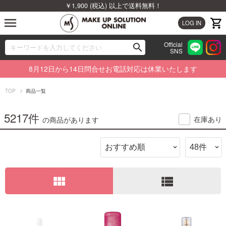
￥1,900 (税込) 以上で送料無料！
menu
LOG IN
Official
search
SNS
ブランドから探す
00
8月12日から14日問合せお電話対応は休業いたします
カテゴリから探す
TOP
商品一覧
新着商品から探す
5217件
在庫あり
の商品があります
ランキングから探す
特集から探す
view_module
view_list
ビューティジャーナルから探す