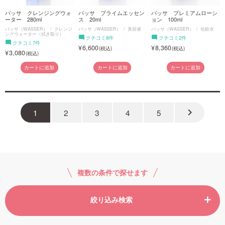
バッサ クレンジングウォ
バッサ プライムエッセン
バッサ プレミアムローシ
ーター 280ml
ス 20ml
ョン 100ml
バッサ（WASSER）
クレンジ
バッサ（WASSER）
美容液
バッサ（WASSER）
化粧水
ングウォーター（拭き取り）
クチコミ8件
クチコミ2件
クチコミ7件
6,600
8,360
3,080
カートに追加
カートに追加
カートに追加
keyboard_arrow_right
1
2
3
4
5
複数の条件で探せます
絞り込み検索