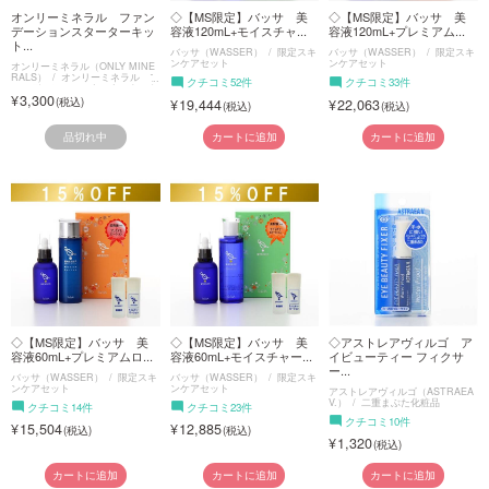
オンリーミネラル ファン
◇【MS限定】バッサ 美
◇【MS限定】バッサ 美
デーションスターターキッ
容液120mL+モイスチャ...
容液120mL+プレミアム...
ト...
バッサ（WASSER）
限定スキ
バッサ（WASSER）
限定スキ
ンケアセット
ンケアセット
オンリーミネラル（ONLY MINE
RALS）
オンリーミネラル フ
クチコミ52件
クチコミ33件
ァンデーションスターターキット
3,300
19,444
22,063
品切れ中
カートに追加
カートに追加
◇【MS限定】バッサ 美
◇【MS限定】バッサ 美
◇アストレアヴィルゴ ア
容液60mL+プレミアムロ...
容液60mL+モイスチャー...
イビューティー フィクサ
ー...
バッサ（WASSER）
限定スキ
バッサ（WASSER）
限定スキ
ンケアセット
ンケアセット
アストレアヴィルゴ（ASTRAEA
V.）
二重まぶた化粧品
クチコミ14件
クチコミ23件
クチコミ10件
15,504
12,885
1,320
カートに追加
カートに追加
カートに追加