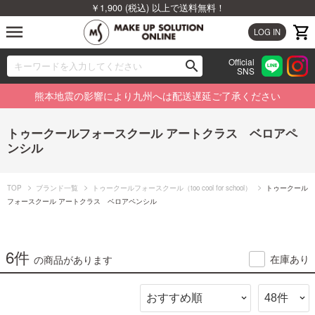
￥1,900 (税込) 以上で送料無料！
menu
LOG IN
Official
search
SNS
ブランドから探す
00
熊本地震の影響により九州へは配送遅延ご了承ください
カテゴリから探す
トゥークールフォースクール アートクラス ベロアペ
ンシル
新着商品から探す
ランキングから探す
TOP
ブランド一覧
トゥークールフォースクール（too cool for school）
トゥークール
フォースクール アートクラス ベロアペンシル
特集から探す
6件
ビューティジャーナルから探す
在庫あり
の商品があります