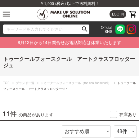
￥1,900 (税込) 以上で送料無料！
menu
LOG IN
Official
search
SNS
ブランドから探す
00
8月12日から14日問合せお電話対応は休業いたします
カテゴリから探す
トゥークールフォースクール アートクラスフロッター
ジュ
新着商品から探す
ランキングから探す
TOP
ブランド一覧
トゥークールフォースクール（too cool for school）
トゥークール
フォースクール アートクラスフロッタージュ
特集から探す
11件
ビューティジャーナルから探す
在庫あり
の商品があります