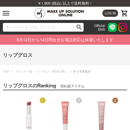
￥1,900 (税込) 以上で送料無料！
menu
LOG IN
Official
search
SNS
ブランドから探す
00
8月12日から14日問合せお電話対応は休業いたします
カテゴリから探す
リップグロス
新着商品から探す
TOP
ブランド一覧
レブロン（REVLON）
リップグロス
ランキングから探す
リップグロス
Ranking
の
売れ筋アイテム
特集から探す
10
1
2
3
ビューティジャーナルから探す