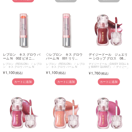
レブロン キス グロウ バ
◇レブロン キス グロウ
デイジードール ジュエリ
ーム N 002 ピオニ...
バーム N 001 リリ...
ー シロップ グロス 08...
レブロン（REVLON）
レブロ
レブロン（REVLON）
レブロ
デイジードール（DAISY DOLL b
ン キス グロウ バーム N
ン キス グロウ バーム N
y MARY QUANT）
デイジー
ドール ジュエリー シロップ グ
1,100
1,100
1,760
ロス
カートに追加
カートに追加
カートに追加