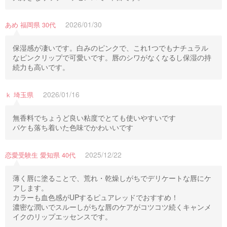
2026/01/30
あめ 福岡県 30代
保湿感が凄いです。白みのピンクで、これ1つでもナチュラル
なピンクリップで可愛いです。唇のシワがなくなるし保湿の持
続力も高いです。
2026/01/16
ｋ 埼玉県
無香料でちょうど良い粘度でとても使いやすいです
パケも落ち着いた色味でかわいいです
2025/12/22
恋愛受験生 愛知県 40代
薄く唇に塗ることで、荒れ・乾燥しがちでデリケートな唇にケ
アします。
カラーも血色感がUPするピュアレッドでおすすめ！
濃密な潤いでスルーしがちな唇のケアがコツコツ続くキャンメ
イクのリップエッセンスです。