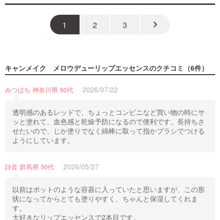
keyboard_arrow_right
1
2
3
キャンメイク メロウデューリップエッセンス
のクチコミ（6件）
2026/07/22
みつばち 神奈川県 50代
透明感のあるレッドで、ちょっとコンビニなど買い物の時にサ
ッと塗れて、血色感と乾燥予防になるので便利です。長持ちさ
せたいので、じか塗りでなく綿棒に取って指かブラシでつける
ようにしています。
2026/05/27
詩音 群馬県 50代
以前はポットのような容器に入っていたと思いますが、この形
状になってからとても塗りやすく、ちゃんと保湿してくれま
す。
大好きなリップエッセンスで2本目です。