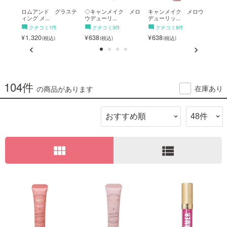
ューミ
ロムアンド グラステ
◇キャンメイク メロ
キャンメイク メロウ
◇フィ
ィング メ...
ウデューリ...
デューリッ...
ミンググ
ご利用ガイド
クチコミ1件
クチコミ3件
クチコミ8件
ク
1,320
638
638
1,7
お問い合わせ
104件
在庫あり
の商品があります
ログイン・新規会員登録
view_module
view_list