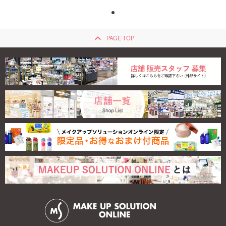
keyboard_arrow_up
PAGE TOP
キャンメイク メロ
ウ...
クチコミ9件
792