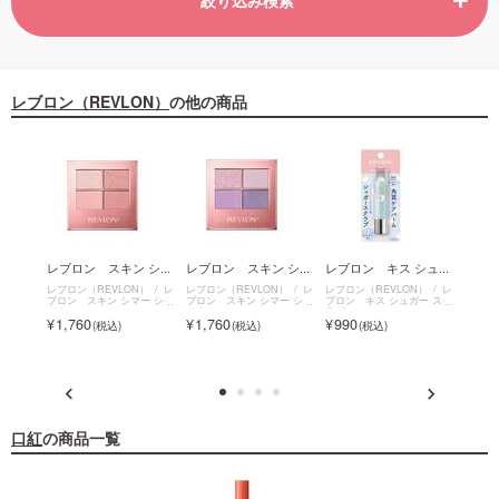
絞り込み検索
レブロン（REVLON）
の他の商品
ロ
レブロン スキン シ...
レブロン スキン シ...
レブロン キス シュ...
レブ
テ...
レブロン（REVLON）
レ
レブロン（REVLON）
レ
レブロン（REVLON）
レ
ブロン スキン シマー シャ
ブロン スキン シマー シャ
ブロン キス シュガー スク
N）
レ
レブロン
ドウ
ドウ
ラブ
ー スク
ブロン
1,760
1,760
990
グウェ
1,7
ット
口紅
の商品一覧