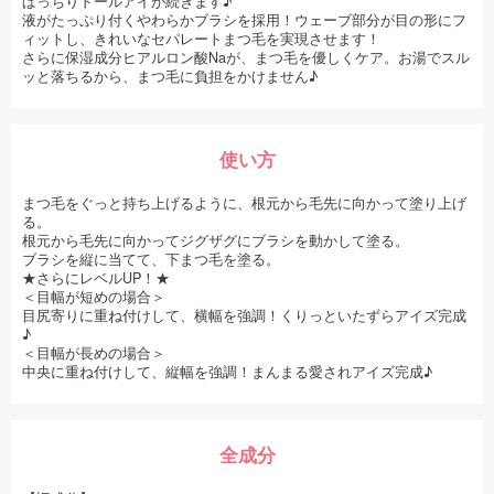
ぱっちりドールアイが続きます♪
液がたっぷり付くやわらかブラシを採用！ウェーブ部分が目の形にフ
ィットし、きれいなセパレートまつ毛を実現させます！
さらに保湿成分ヒアルロン酸Naが、まつ毛を優しくケア。お湯でスル
ッと落ちるから、まつ毛に負担をかけません♪
使い方
まつ毛をぐっと持ち上げるように、根元から毛先に向かって塗り上げ
る。
根元から毛先に向かってジグザグにブラシを動かして塗る。
ブラシを縦に当てて、下まつ毛を塗る。
★さらにレベルUP！★
＜目幅が短めの場合＞
目尻寄りに重ね付けして、横幅を強調！くりっといたずらアイズ完成
♪
＜目幅が長めの場合＞
中央に重ね付けして、縦幅を強調！まんまる愛されアイズ完成♪
全成分