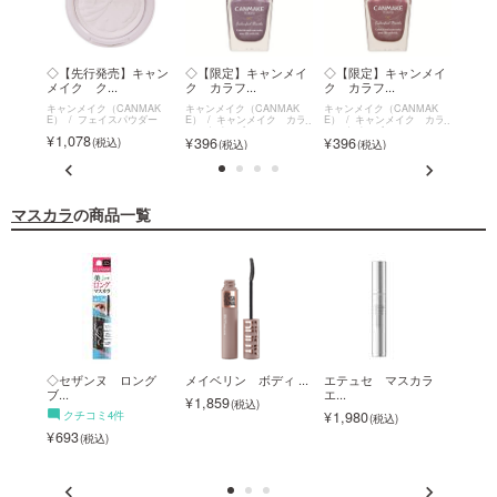
 カラ
◇【先行発売】キャン
◇【限定】キャンメイ
◇【限定】キャンメイ
◇【
メイク ク...
ク カラフ...
ク カラフ...
メイク
MAK
キャンメイク（CANMAK
キャンメイク（CANMAK
キャンメイク（CANMAK
キャン
 カラ
E）
フェイスパウダー
E）
キャンメイク カラ
E）
キャンメイク カラ
E）
フルネイルズ
フルネイルズ
リーエ
1,078
396
396
792
ナー
マスカラ
の商品一覧
ンヌ
◇セザンヌ ロング
メイベリン ボディ ...
エテュセ マスカラ
キス
ブ...
エ...
ス...
1,859
クチコミ4件
1,980
1,5
693