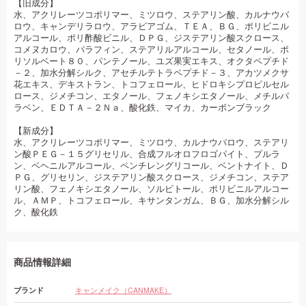
【旧成分】
水、アクリレーツコポリマー、ミツロウ、ステアリン酸、カルナウバ
ロウ、キャンデリラロウ、アラビアゴム、ＴＥＡ、ＢＧ、ポリビニル
アルコール、ポリ酢酸ビニル、ＤＰＧ、ジステアリン酸スクロース、
コメヌカロウ、パラフィン、ステアリルアルコール、セタノール、ポ
リソルベート８０、パンテノール、ユズ果実エキス、オクタペプチド
－２、加水分解シルク、アセチルテトラペプチド－３、アカツメクサ
花エキス、デキストラン、トコフェロール、ヒドロキシプロピルセル
ロース、ジメチコン、エタノール、フェノキシエタノール、メチルパ
ラベン、ＥＤＴＡ－２Ｎａ、酸化鉄、マイカ、カーボンブラック
【新成分】
水、アクリレーツコポリマー、ミツロウ、カルナウバロウ、ステアリ
ン酸ＰＥＧ－１５グリセリル、合成フルオロフロゴパイト、プルラ
ン、ベヘニルアルコール、ペンチレングリコール、ベントナイト、Ｄ
ＰＧ、グリセリン、ジステアリン酸スクロース、ジメチコン、ステア
リン酸、フェノキシエタノール、ソルビトール、ポリビニルアルコー
ル、ＡＭＰ、トコフェロール、キサンタンガム、ＢＧ、加水分解シル
ク、酸化鉄
商品情報詳細
ブランド
キャンメイク（CANMAKE）