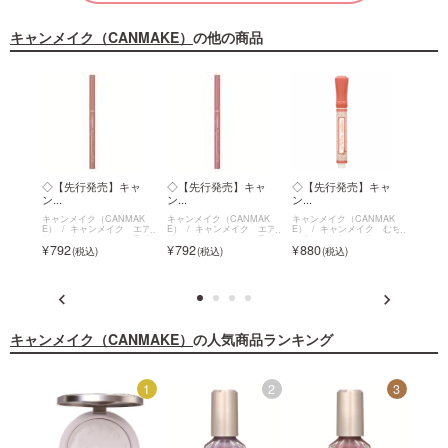
キャンメイク（CANMAKE）
の他の商品
イル
◇【先行発売】キャ
◇【先行発売】キャ
◇【先行発売】キャ
◇【
ン...
ン...
ン...
ン...
MAK
キャンメイク（CANMAK
キャンメイク（CANMAK
キャンメイク（CANMAK
キャン
 イル
E）
キャンメイク エア
E）
キャンメイク エア
E）
キャンメイク むち
E）
ニッシ
リーエクステンションライ
リーエクステンションライ
ぷるティント～シアーバー
ぷるテ
792
792
880
880
om～
ナー
ナー
ム～
ム～
キャンメイク（CANMAKE）
の人気商品ランキング
12
1
2
3