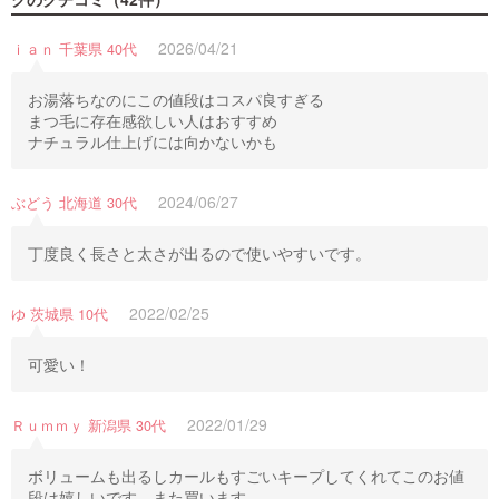
【店舗限定】キャン
2026/04/21
メ...
ｉａｎ 千葉県 40代
クチコミ5件
660
お湯落ちなのにこの値段はコスパ良すぎる
まつ毛に存在感欲しい人はおすすめ
ナチュラル仕上げには向かないかも
2024/06/27
ぶどう 北海道 30代
丁度良く長さと太さが出るので使いやすいです。
2022/02/25
ゆ 茨城県 10代
可愛い！
2022/01/29
Ｒｕｍｍｙ 新潟県 30代
ボリュームも出るしカールもすごいキープしてくれてこのお値
段は嬉しいです。また買います。