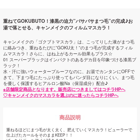
重ねてGOKUBUTO！漆黒の迫力”バサバサまつ毛”の完成♪お
湯で落とせる、キャンメイクのフィルムマスカラ！
キャンメイクの「ゴクブトマスカラ」は、こってりした液がまつ毛
に絡みつき、重ねるたびに”GOKU太！”のまつ毛が完成するフィル
ムマスカラ！さらに、はね上がるカール効果もプラス☆
01 スーパーブラックはインパクトのあるデカ目を印象づける漆黒ブ
ラック！
水・汗に強いウォータープルーフなのに、お湯でカンタンにOFFで
きて、下まつ毛にたっぷり使ってもパンダ目になりにくい。まつ毛
を優しく保護するヒアルロン酸Na（保湿成分）配合♪
※店舗限定商品となります。販売店につきましてはコチラHPへ
♡キャンメイクのマスカラを選ぶのに迷ったらコチラHPへ
商品説明
重ねるほどにまつ毛が太く太く、肥えていくマスカラ！ビューラーで
仕上げたカールをそのままKEEP！！