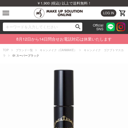
￥1,900 (税込) 以上で送料無料！
menu
LOG IN
Official
search
SNS
ブランドから探す
00
8月12日から14日問合せお電話対応は休業いたします
カテゴリから探す
TOP
ブランド一覧
キャンメイク（CANMAKE）
キャンメイク ゴクブトマスカ
ラ
01 スーパーブラック
新着商品から探す
ランキングから探す
特集から探す
ビューティジャーナルから探す