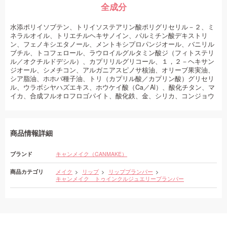
全成分
水添ポリイソブテン、トリイソステアリン酸ポリグリセリル－２、ミ
ネラルオイル、トリエチルヘキサノイン、パルミチン酸デキストリ
ン、フェノキシエタノール、メントキシプロパンジオール、バニリル
ブチル、トコフェロール、ラウロイルグルタミン酸ジ（フィトステリ
ル／オクチルドデシル）、カプリリルグリコール、１，２－ヘキサン
ジオール、シメチコン、アルガニアスピノサ核油、オリーブ果実油、
シア脂油、ホホバ種子油、トリ（カプリル酸／カプリン酸）グリセリ
ル、ウラボシヤハズエキス、ホウケイ酸（Ca／Al）、酸化チタン、マ
イカ、合成フルオロフロゴパイト、酸化鉄、金、シリカ、コンジョウ
商品情報詳細
ブランド
キャンメイク（CANMAKE）
商品カテゴリ
メイク
リップ
リッププランパー
キャンメイク トゥインクルジュエリープランパー