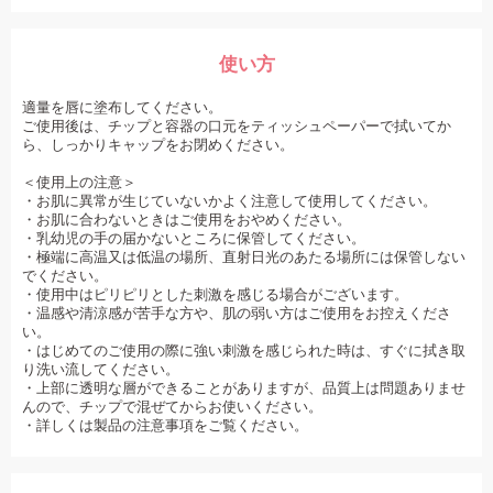
使い方
適量を唇に塗布してください。
ご使用後は、チップと容器の口元をティッシュペーパーで拭いてか
ら、しっかりキャップをお閉めください。
＜使用上の注意＞
・お肌に異常が生じていないかよく注意して使用してください。
・お肌に合わないときはご使用をおやめください。
・乳幼児の手の届かないところに保管してください。
・極端に高温又は低温の場所、直射日光のあたる場所には保管しない
でください。
・使用中はピリピリとした刺激を感じる場合がございます。
・温感や清涼感が苦手な方や、肌の弱い方はご使用をお控えくださ
い。
・はじめてのご使用の際に強い刺激を感じられた時は、すぐに拭き取
り洗い流してください。
・上部に透明な層ができることがありますが、品質上は問題ありませ
んので、チップで混ぜてからお使いください。
・詳しくは製品の注意事項をご覧ください。