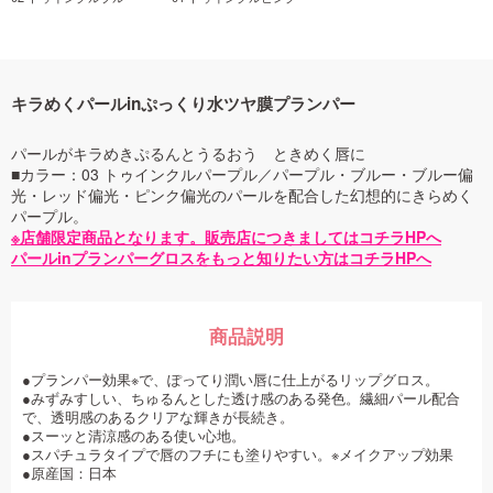
キラめくパールinぷっくり水ツヤ膜プランパー
パールがキラめきぷるんとうるおう ときめく唇に
■カラー：03 トゥインクルパープル／パープル・ブルー・ブルー偏
光・レッド偏光・ピンク偏光のパールを配合した幻想的にきらめく
パープル。
※店舗限定商品となります。販売店につきましてはコチラHPへ
パールinプランパーグロスをもっと知りたい方はコチラHPへ
商品説明
●プランパー効果※で、ぽってり潤い唇に仕上がるリップグロス。
●みずみすしい、ちゅるんとした透け感のある発色。繊細パール配合
で、透明感のあるクリアな輝きが長続き。
●スーッと清涼感のある使い心地。
●スパチュラタイプで唇のフチにも塗りやすい。※メイクアップ効果
●原産国：日本