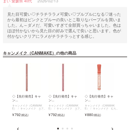
2026/02/13
まい 愛媛県 40代
見た目可愛い♡チラチララメ可愛い♡プルプルになる♡迷った
から最初はピンクとブルーの良いとこ取りなパープルを買いま
した。ん～ダメだ、可愛いすぎて全部買っちゃいました。色は
ほぼ付かないから見た目の好みで選んで良いと思います。色が
付かないクリアにラメがチラチラっとする感じ。
キャンメイク（CANMAKE）
の他の商品
イル
◇【先行発売】キャ
◇【先行発売】キャ
◇【先行発売】キャ
◇【
ン...
ン...
ン...
ン...
MAK
キャンメイク（CANMAK
キャンメイク（CANMAK
キャンメイク（CANMAK
キャン
 イル
E）
キャンメイク エア
E）
キャンメイク エア
E）
キャンメイク むち
E）
ニッシ
リーエクステンションライ
リーエクステンションライ
ぷるティント～シアーバー
ぷるテ
792
792
880
880
om～
ナー
ナー
ム～
ム～