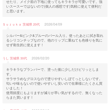
せたり、メイク前の下地に使ってもキラキラが可愛いです。強
いスースーではないので(個人の感想です)気軽に使えて便利だ
と思います。
2026/04/09
Ｓｕｚｕｋａ 茨城県 20代
シルバー&ピンク&ブルーのパール入り。使ったあとに拭き取れ
るシリコンチップなので、他のリップに重ねても色移りを気に
せず衛生的に使えます！
2026/02/20
うし 茨城県 30代
キラキラなプランパーで、塗った後に少しだけピリッとしま
す。
サラサラめなグロスなので塗りやすいしぼてっとしないです。
匂いや味もないので使いやすいし安いので在庫様にたくさん買
いました！
使用頻度にもよりますが減りが早い気がするので、無くなった
らまた買います！