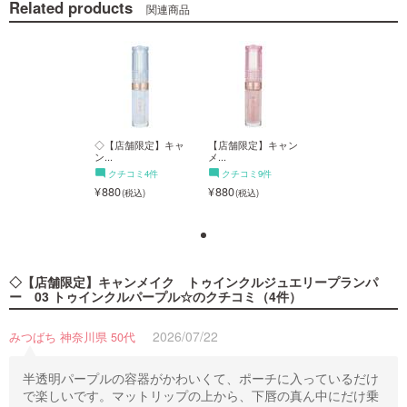
Related products
関連商品
店舗限定】キャン
◇【店舗限定】キャ
【店舗限定】キャン
◇【店舗限定】キ
ン...
メ...
ン...
クチコミ9件
クチコミ4件
クチコミ9件
クチコミ4件
80
880
880
880
◇【店舗限定】キャンメイク トゥインクルジュエリープランパ
ー 03 トゥインクルパープル☆
のクチコミ（4件）
2026/07/22
みつばち 神奈川県 50代
半透明パープルの容器がかわいくて、ポーチに入っているだけ
で楽しいです。マットリップの上から、下唇の真ん中にだけ乗