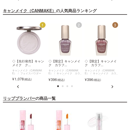
キャンメイク（CANMAKE）
の人気商品ランキング
12
1
2
3
 カラ
◇【先行発売】キャン
◇【限定】キャンメイ
◇【限定】キャンメイ
◇【
メイク ク...
ク カラフ...
ク カラフ...
ク カ
MAK
キャンメイク（CANMAK
キャンメイク（CANMAK
キャンメイク（CANMAK
キャン
 カラ
E）
フェイスパウダー
E）
キャンメイク カラ
E）
キャンメイク カラ
E）
フルネイルズ
フルネイルズ
フルネ
1,078
396
396
396
リッププランパー
の商品一覧