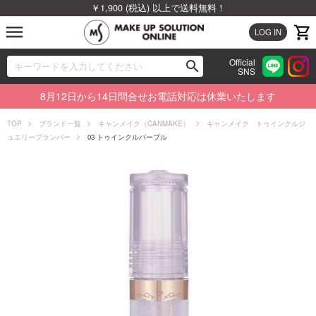
￥1,900 (税込) 以上で送料無料！
menu
LOG IN
Official
search
SNS
ブランドから探す
00
8月12日から14日問合せお電話対応は休業いたします
カテゴリから探す
TOP
ブランド一覧
キャンメイク（CANMAKE）
キャンメイク トゥインクルジ
ュエリープランパー
03 トゥインクルパープル
新着商品から探す
ランキングから探す
特集から探す
ビューティジャーナルから探す