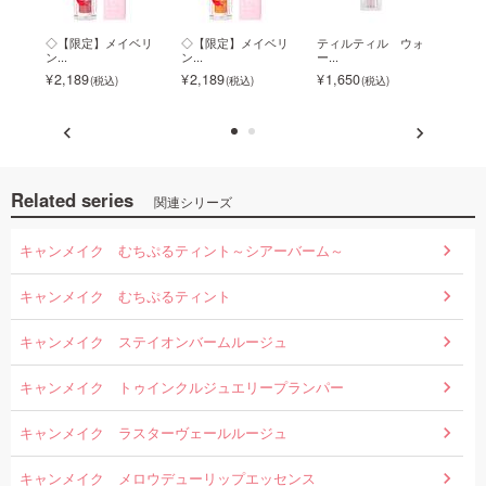
 プ
◇【限定】メイベリ
◇【限定】メイベリ
ティルティル ウォ
バイ
ン...
ン...
ー...
ロ...
2,189
2,189
1,650
1,7
Related series
関連シリーズ
キャンメイク むちぷるティント～シアーバーム～
キャンメイク むちぷるティント
キャンメイク ステイオンバームルージュ
キャンメイク トゥインクルジュエリープランパー
キャンメイク ラスターヴェールルージュ
キャンメイク メロウデューリップエッセンス