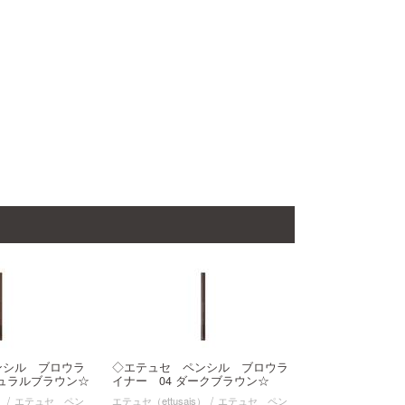
ンシル ブロウラ
◇エテュセ ペンシル ブロウラ
チュラルブラウン☆
イナー 04 ダークブラウン☆
）
エテュセ ペン
エテュセ（ettusais）
エテュセ ペン