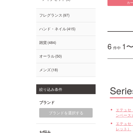
カ
フレグランス
97
ハンド・ネイル
415
雑貨
484
6
1〜
件中
オーラル
50
メンズ
18
Serie
絞り込み条件
ブランド
エテュセ
ブランドを選択する
ンベース
エテュセ
レット）
お悩み