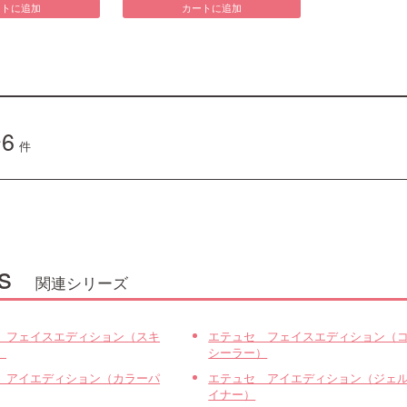
ートに追加
カートに追加
6
件
s
関連シリーズ
 フェイスエディション（スキ
エテュセ フェイスエディション（
）
シーラー）
 アイエディション（カラーパ
エテュセ アイエディション（ジェ
イナー）