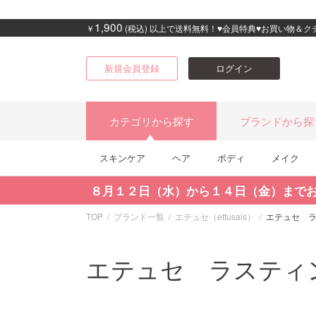
1,900
￥
(税込) 以上で送料無料！♥会員特典♥お買い物＆
新規会員登録
ログイン
カテゴリから探す
ブランドから探
スキンケア
ヘア
ボディ
メイク
８月１２日（水）から１４日（金）まで
TOP
ブランド一覧
エテュセ（ettusais）
エテュセ 
エテュセ ラスティ