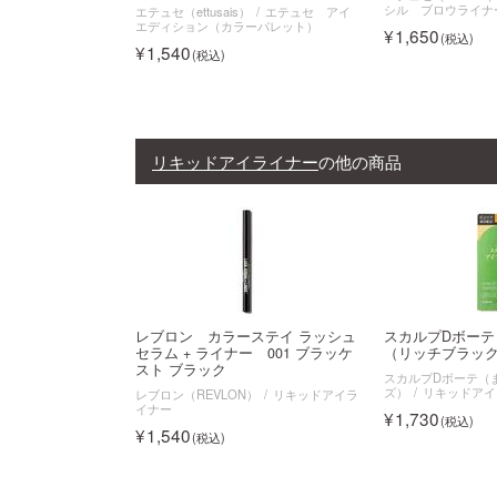
シル ブロウライナ
エテュセ（ettusais）
エテュセ アイ
エディション（カラーパレット）
1,650
1,540
リキッドアイライナー
の他の商品
レブロン カラーステイ ラッシュ
スカルプDボー
セラム + ライナー 001 ブラッケ
（リッチブラッ
スト ブラック
スカルプDボーテ（
ズ）
リキッドアイ
レブロン（REVLON）
リキッドアイラ
イナー
1,730
1,540