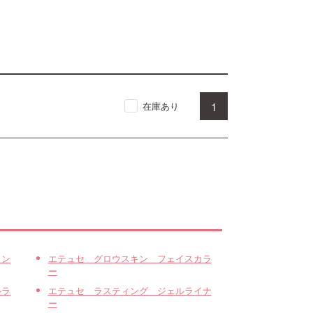
1
在庫あり
コン
エテュセ グロウスキン フェイスカラ
ー
ルラ
エテュセ ラスティング ジェルライナ
ー