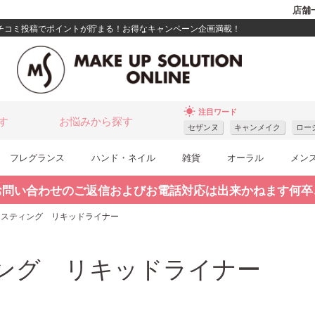
店舗
クチコミ投稿でポイントが貯まる！お得なキャンペーン企画満載！
wb_sunny
注目ワード
す
お悩みから探す
セザンヌ
キャンメイク
ロー
フレグランス
ハンド・ネイル
雑貨
オーラル
メン
お問い合わせのご返信およびお電話対応は出来かねます何卒
ラスティング リキッドライナー
ング リキッドライナー