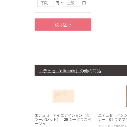
円 〜
円
絞り込む
エテュセ（ettusais）
の他の商品
エテュセ アイエディション（カ
エテュセ ペン
ラーパレット） 25 シーグラスベ
ナー 01 ラテブ
ージュ
エテュセ（ettusais