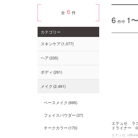
6
全
件
6
1〜
件中
カテゴリー
スキンケア
1,077
ヘア
335
ボディ
261
メイク
2,491
ベースメイク
695
フェイスパウダー
37
エテュセ ラ
ドライナー 06 
チークカラー
170
エテュセ（ettusa