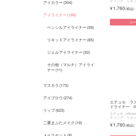
ティング リキ
アイカラー
304
1,760
アイライナー
188
カ
ペンシルアイライナー
59
リキッドアイライナー
85
ジェルアイライナー
30
その他（マルチ）アイライ
ナー
11
マスカラ
173
アイブロウ
274
エテュセ ラ
ドライナー 03 
リップ
623
エテュセ（ettusa
ティング リキ
二重まぶたメイク
19
1,760
メイクセット
8