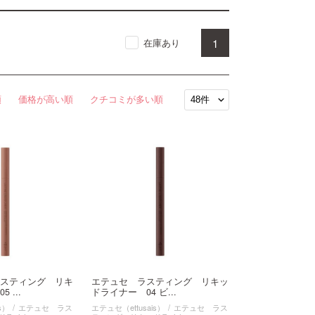
1
在庫あり
順
価格が高い順
クチコミが多い順
スティング リキ
エテュセ ラスティング リキッ
 ...
ドライナー 04 ビ...
s）
エテュセ ラス
エテュセ（ettusais）
エテュセ ラス