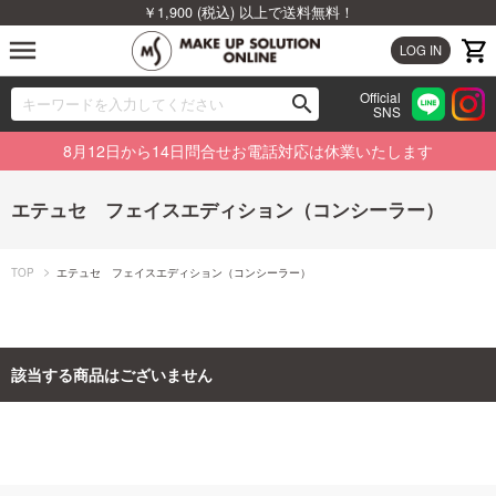
￥1,900 (税込) 以上で送料無料！
menu
LOG IN
Official
search
SNS
ブランドから探す
00
8月12日から14日問合せお電話対応は休業いたします
カテゴリから探す
エテュセ フェイスエディション（コンシーラー）
新着商品から探す
TOP
エテュセ フェイスエディション（コンシーラー）
ランキングから探す
特集から探す
該当する商品はございません
ビューティジャーナルから探す