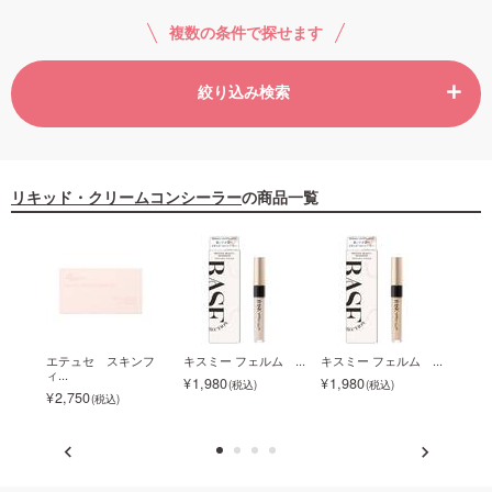
複数の条件で探せます
ご利用ガイド
絞り込み検索
お問い合わせ
リキッド・クリームコンシーラー
の商品一覧
ログイン・新規会員登録
ネラ
エテュセ スキンフ
キスミー フェルム ...
キスミー フェルム ...
◇【
ィ...
ク...
1,980
1,980
2,750
2,2