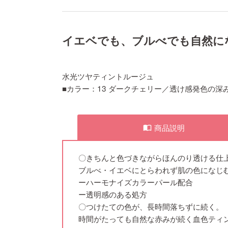
イエベでも、ブルべでも自然に
水光ツヤティントルージュ
■カラー：13 ダークチェリー／透け感発色の
商品説明
import_contacts
〇きちんと色づきながらほんのり透ける仕
ブルべ・イエベにとらわれず肌の色になじ
ーハーモナイズカラーパール配合
ー透明感のある処方
〇つけたての色が、長時間落ちずに続く。
時間がたっても自然な赤みが続く血色ティ