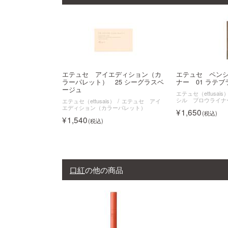
エテュセ アイエディション（カ
エテュセ ペン
ラーパレット） 25 シーグラスベ
ナー 01 ラテブ
ージュ
エテュセ（ettusais
シル ブロウライナ
エテュセ（ettusais）
エテュセ アイ
エディション（カラーパレット）
1,650
1,540
口紅
の他の商品