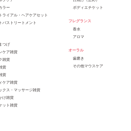
カラー
ボディエチケット
トライアル・ヘアケアセット
フレグランス
トバストリートメント
香水
アロマ
まつげ
オーラル
ンケア雑貨
歯磨き
ク雑貨
その他マウスケア
雑貨
雑貨
ィケア雑貨
ックス・マッサージ雑貨
かけ雑貨
ケット雑貨