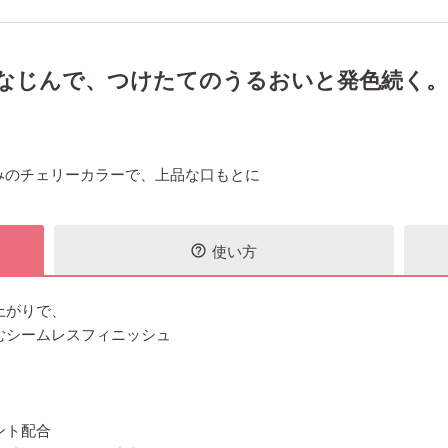
なじんで、つけたてのうるおいと発色続く。
深みのチェリーカラーで、上品な口もとに
使い方
help_outline
上がりで、
むシームレスフィニッシュ
ント配合