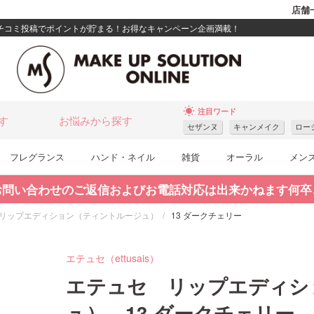
店舗
クチコミ投稿でポイントが貯まる！お得なキャンペーン企画満載！
wb_sunny
注目ワード
す
お悩みから探す
セザンヌ
キャンメイク
ロー
フレグランス
ハンド・ネイル
雑貨
オーラル
メン
お問い合わせのご返信およびお電話対応は出来かねます何卒
リップエディション（ティントルージュ）
13 ダークチェリー
エテュセ（ettusais）
エテュセ リップエディシ
ュ） 13 ダークチェリー