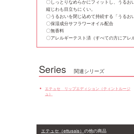
〇しっとりなめらかにフィットし、うるお
縦じわも目立ちにくい。
〇うるおいを閉じ込めて持続する「うるお
〇保湿成分サフラワーオイル配合
〇無香料
〇アレルギーテスト済（すべての方にアレ
Series
関連シリーズ
エテュセ リップエディション（ティントルージ
ュ）
エテュセ（ettusais）
の他の商品