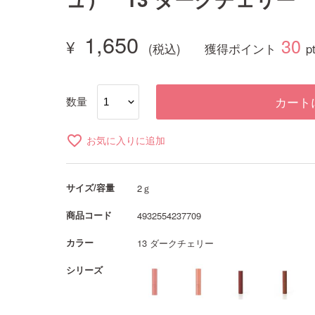
1,650
30
獲得ポイント
p
数量
カート
favorite_border
お気に入りに追加
サイズ/容量
2ｇ
商品コード
4932554237709
カラー
13 ダークチェリー
シリーズ