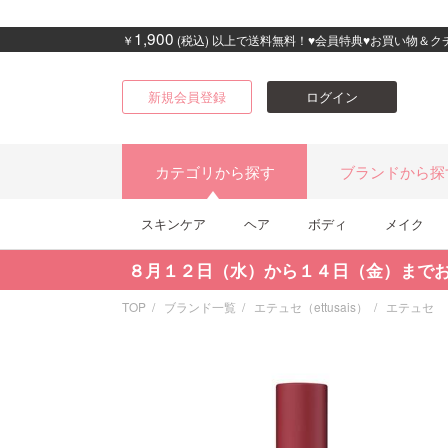
1,900
￥
(税込) 以上で送料無料！♥会員特典♥お買い物＆
新規会員登録
ログイン
カテゴリから探す
ブランドから探
スキンケア
ヘア
ボディ
メイク
８月１２日（水）から１４日（金）まで
TOP
ブランド一覧
エテュセ（ettusais）
エテュセ 