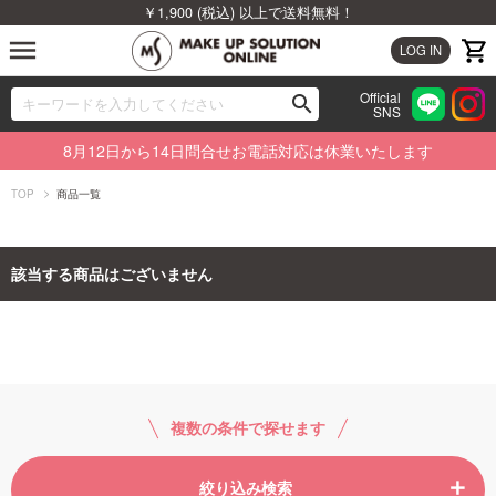
￥1,900 (税込) 以上で送料無料！
menu
LOG IN
Official
search
SNS
ブランドから探す
00
8月12日から14日問合せお電話対応は休業いたします
カテゴリから探す
TOP
商品一覧
新着商品から探す
該当する商品はございません
ランキングから探す
特集から探す
ビューティジャーナルから探す
複数の条件で探せます
絞り込み検索