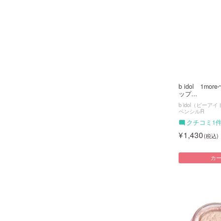
b idol 1mo
ップ...
b idol（ビーア
ペンシルR
クチコミ1
1,430
カ