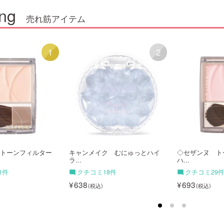
ng
売れ筋アイテム
1
2
トーンフィルター
キャンメイク むにゅっとハイ
◇セザンヌ ト
ラ...
ハ...
1件
クチコミ18件
クチコミ29
638
693