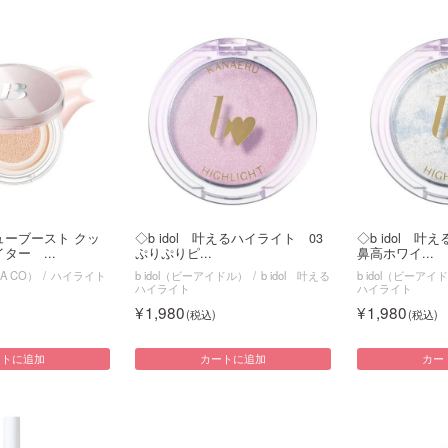
ューブースト クッ
◇b idol 叶えるハイライト 03
◇b idol 叶
ター ...
ぷりぷりピ...
鼻高ホワイ...
A CO）
ハイライト
b idol（ビーアイドル）
b idol 叶える
b idol（ビーアイ
ハイライト
ハイライト
1,980
1,980
ートに追加
カートに追加
カー