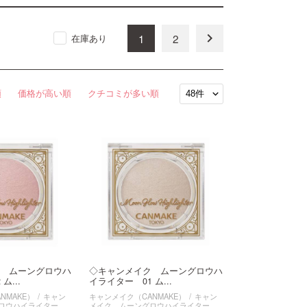
keyboard_arrow_right
1
2
在庫あり
順
価格が高い順
クチコミが多い順
 ムーングロウハ
◇キャンメイク ムーングロウハ
ム...
イライター 01 ム...
NMAKE）
キャン
キャンメイク（CANMAKE）
キャン
ロウハイライター
メイク ムーングロウハイライター