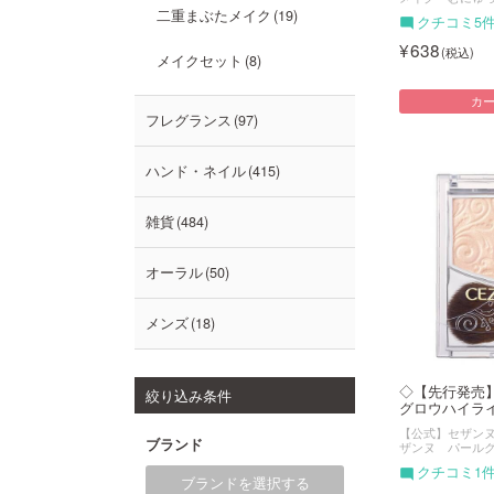
二重まぶたメイク
19
クチコミ5
638
メイクセット
8
カ
フレグランス
97
ハンド・ネイル
415
雑貨
484
オーラル
50
メンズ
18
◇【先行発売
絞り込み条件
グロウハイライト
【公式】セザンヌ（
ブランド
ザンヌ パール
クチコミ1
ブランドを選択する