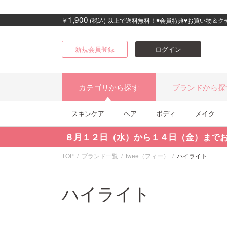
1,900
￥
(税込) 以上で送料無料！♥会員特典♥お買い物＆
新規会員登録
ログイン
カテゴリから探す
ブランドから探
スキンケア
ヘア
ボディ
メイク
８月１２日（水）から１４日（金）まで
TOP
ブランド一覧
fwee（フィー）
ハイライト
ハイライト