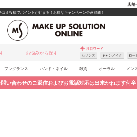
店舗
クチコミ投稿でポイントが貯まる！お得なキャンペーン企画満載！
wb_sunny
注目ワード
す
お悩みから探す
セザンヌ
キャンメイク
ロー
フレグランス
ハンド・ネイル
雑貨
オーラル
メン
お問い合わせのご返信およびお電話対応は出来かねます何卒