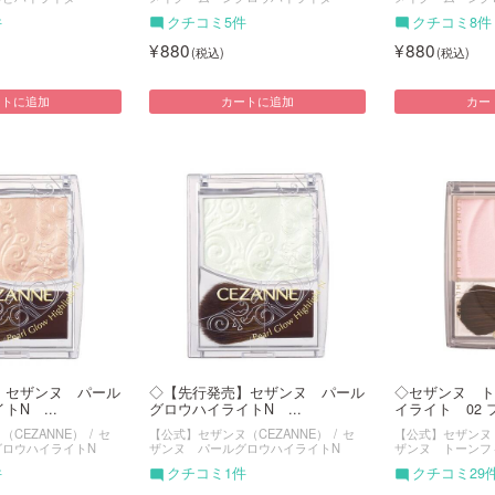
件
クチコミ5件
クチコミ8件
880
880
ートに追加
カートに追加
カー
】セザンヌ パール
◇【先行発売】セザンヌ パール
◇セザンヌ ト
N ...
グロウハイライトN ...
イライト 02 フ
CEZANNE）
セ
【公式】セザンヌ（CEZANNE）
セ
【公式】セザンヌ（
グロウハイライトN
ザンヌ パールグロウハイライトN
ザンヌ トーンフ
件
クチコミ1件
クチコミ29