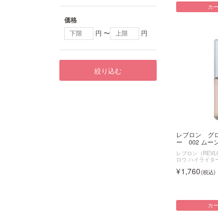
カ
価格
円 〜
円
絞り込む
レブロン グ
ー 002 ムーン
レブロン（REVL
ロウ ハイライタ
1,760
カ