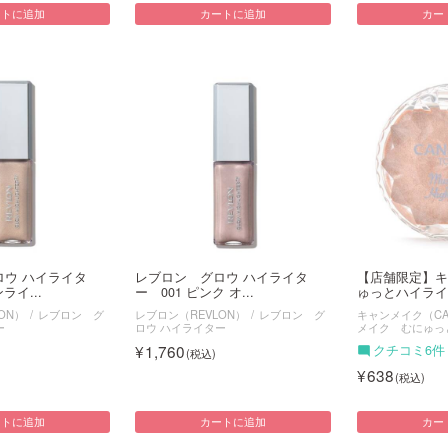
ートに追加
カートに追加
カー
ロウ ハイライタ
レブロン グロウ ハイライタ
【店舗限定】キ
ライ...
ー 001 ピンク オ...
ゅっとハイライタ
ON）
レブロン グ
レブロン（REVLON）
レブロン グ
キャンメイク（CA
ー
ロウ ハイライター
メイク むにゅっ
1,760
クチコミ6件
638
ートに追加
カートに追加
カー