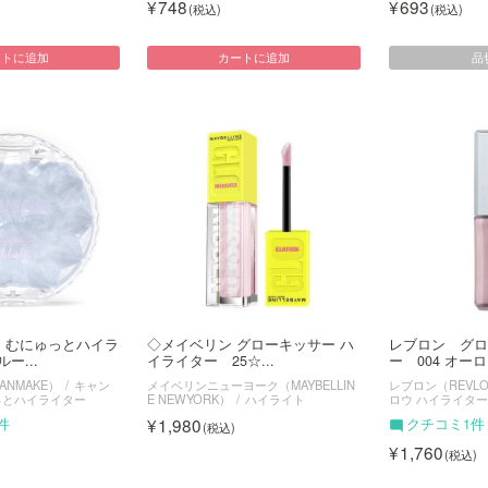
748
693
品
ートに追加
カートに追加
 むにゅっとハイラ
◇メイベリン グローキッサー ハ
レブロン グロ
ー...
イライター 25☆...
ー 004 オーロ
NMAKE）
キャン
メイベリンニューヨーク（MAYBELLIN
レブロン（REVL
っとハイライター
E NEWYORK）
ハイライト
ロウ ハイライター
1,980
件
クチコミ1件
1,760