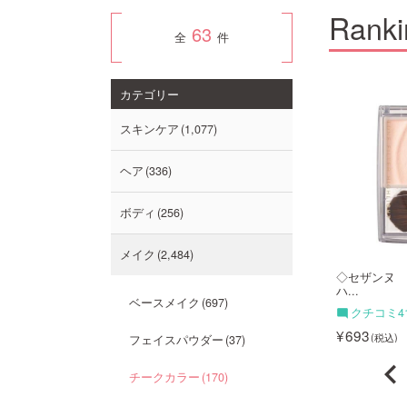
Ranki
63
全
件
11
12
カテゴリー
スキンケア
1,077
ヘア
336
ボディ
256
メイク
2,484
LL メリハリマス...
【店舗限定】キャンメイク ム
◇セザンヌ 
ー...
ハ...
ベースメイク
697
クチコミ5件
クチコミ4
880
693
フェイスパウダー
37
チークカラー
170