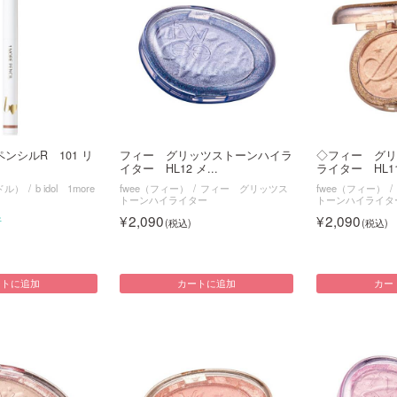
reペンシルR 101 リ
フィー グリッツストーンハイラ
◇フィー グリ
イター HL12 メ...
ライター HL11 
イドル）
b idol 1more
fwee（フィー）
フィー グリッツス
fwee（フィー）
トーンハイライター
トーンハイライタ
2,090
2,090
件
ートに追加
カートに追加
カー