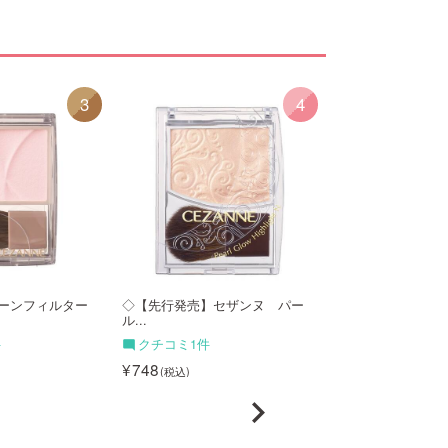
3
4
ーンフィルター
◇【先行発売】セザンヌ パー
◇【廃番】セザン
ル...
ロ...
件
クチコミ1件
クチコミ208件
748
660