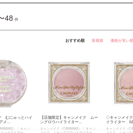
〜48
件
おすすめ順
新着順
価格が安い
ク むにゅっとハイ
【店舗限定】キャンメイク ムー
◇キャンメイク
メ...
ングロウハイライター...
イライター 02 
NMAKE）
キャン
キャンメイク（CANMAKE）
キャン
キャンメイク（CA
っとハイライター
メイク ムーングロウハイライター
メイク ムーング