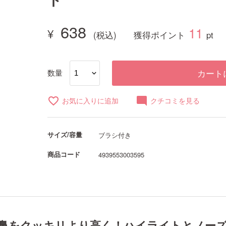
638
11
獲得ポイント
pt
数量
カート
favorite_border
mode_comment
お気に入りに追加
クチコミを見る
サイズ/容量
ブラシ付き
商品コード
4939553003595
鼻をクッキリより高く！ハイライトとノーズ