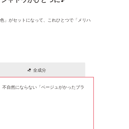
の色」がセットになって、これひとつで「メリハ
全成分
bubble_chart
、不自然にならない「ベージュがかったブラ