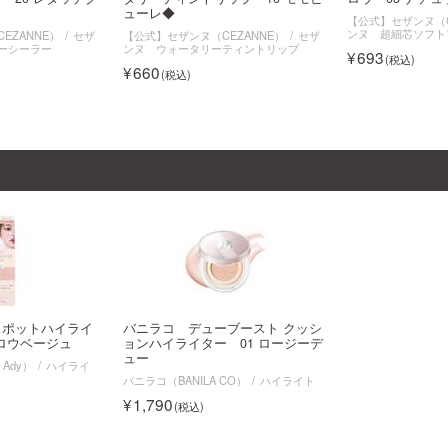
ューレ◆
【公式】セザンヌ（C
ンヌ 超細芯ソフト
EZANNE）
セザ
【公式】セザンヌ（CEZANNE）
セザ
ーシーラー
ンヌ ウォータリーティントリップ
693
660
スポットハイライ
バニラコ デューブースト クッシ
グロウベージュ
ョンハイライター 01 ロージーデ
ュー
 Ady）
ハイライ
バニラコ（BANILA CO）
ハイライト
1,790