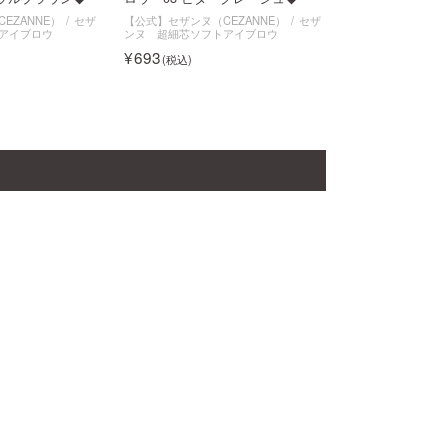
EZANNE）
セザ
【公式】セザンヌ（CEZANNE）
セザ
アイブロウ
ンヌ 超細芯ソフトアイブロウ
693