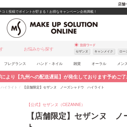
店舗
クチコミ投稿でポイントが貯まる！お得なキャンペーン企画満載！
wb_sunny
注目ワード
す
お悩みから探す
セザンヌ
キャンメイク
ロー
フレグランス
ハンド・ネイル
雑貨
オーラル
メン
響により【九州への配送遅延】が発生しております予めご了
ハイライト
【店舗限定】セザンヌ ノーズシャドウ ハイライト
【公式】セザンヌ（CEZANNE）
【店舗限定】セザンヌ ノ
ト