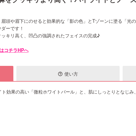
、眉頭や眉下にのせると効果的な「影の色」とTゾーンに塗る「光
ウダーです！
クッキリ高く、凹凸の強調されたフェイスの完成♪
はコチラHPへ
使い方
help_outline
イト効果の高い「微粒ホワイトパール」と、肌にしっとりとなじみ