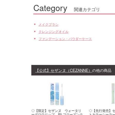
Category
関連カテゴリ
メイクブラシ
クレンジングオイル
ファンデーション・パウダーケース
【公式】セザンヌ（CEZANNE）
の他の商品
◇【限定】セザンヌ ウォータリ
◇【先行発売】
ーグロウリップ P0 フローズンク
トカラーシーラー