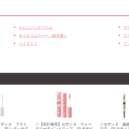
クレンジングバーム
マ
ネイルリムーバー（除光液）
ク
ハイライト
フ
セザンヌ ブライ
◇【先行発売】セザンヌ ウォー
◇セザンヌ 超
 20 レタッチグ
タリーティントリップ 10 モモピ
ロウ 03 ナチ