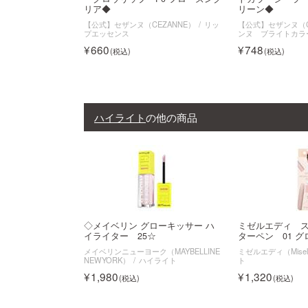
リア◆
リーン◆
【公式】セザンヌ（CEZANNE）
リッ
【公式】セザンヌ（C
プエッセンス
ンヌ ブライトカラ
660
748
ハイライト
の他の商品
◇メイベリン グローキッサー ハ
ミゼルエディ 
イライター 25☆
ターペン 01 
メイベリンニューヨーク（MAYBELLINE
ミゼルエディ（Misel
NEWYORK）
ハイライト
ト
1,980
1,320