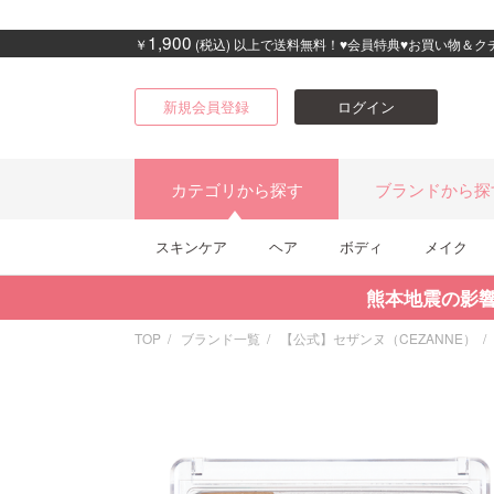
1,900
￥
(税込) 以上で送料無料！♥会員特典♥お買い物＆
新規会員登録
ログイン
カテゴリから探す
ブランドから探
スキンケア
ヘア
ボディ
メイク
熊本地震の影
TOP
ブランド一覧
【公式】セザンヌ（CEZANNE）