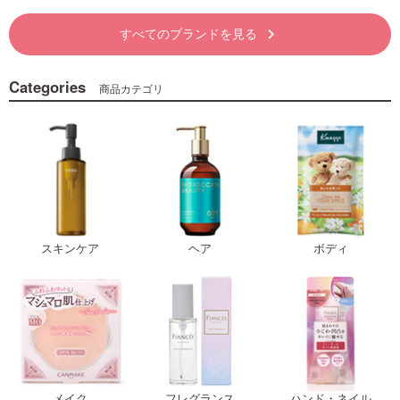
すべてのブランドを見る
keyboard_arrow_right
Categories
商品カテゴリ
スキンケア
ヘア
ボディ
メイク
フレグランス
ハンド・ネイル