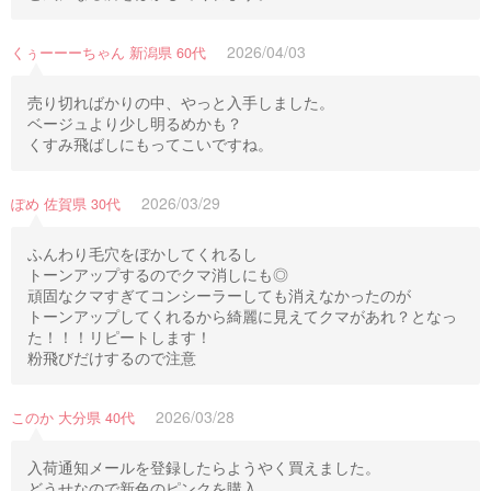
2026/04/03
くぅーーーちゃん 新潟県 60代
売り切ればかりの中、やっと入手しました。
ベージュより少し明るめかも？
くすみ飛ばしにもってこいですね。
2026/03/29
ぽめ 佐賀県 30代
ふんわり毛穴をぼかしてくれるし
トーンアップするのでクマ消しにも◎
頑固なクマすぎてコンシーラーしても消えなかったのが
トーンアップしてくれるから綺麗に見えてクマがあれ？となっ
た！！！リピートします！
粉飛びだけするので注意
2026/03/28
このか 大分県 40代
入荷通知メールを登録したらようやく買えました。
どうせなので新色のピンクを購入。