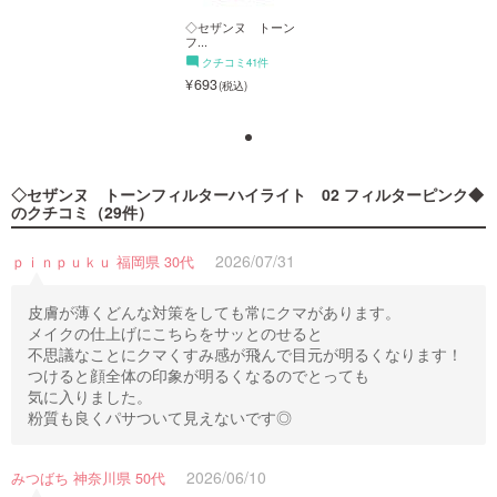
◇セザンヌ トーン
◇セザンヌ トーン
フ...
フ...
クチコミ41件
クチコミ41件
693
693
◇セザンヌ トーンフィルターハイライト 02 フィルターピンク◆
のクチコミ（29件）
◇セザンヌ トーン
2026/07/31
フ...
ｐｉｎｐｕｋｕ 福岡県 30代
クチコミ41件
693
皮膚が薄くどんな対策をしても常にクマがあります。
メイクの仕上げにこちらをサッとのせると
不思議なことにクマくすみ感が飛んで目元が明るくなります！
つけると顔全体の印象が明るくなるのでとっても
気に入りました。
粉質も良くパサついて見えないです◎
2026/06/10
みつばち 神奈川県 50代