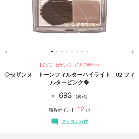
ご利用ガイド
お問い合わせ
【公式】セザンヌ（CEZANNE）
ログイン・新規会員登録
◇セザンヌ トーンフィルターハイライト 02 フィ
ルターピンク◆
693
12
獲得ポイント
pt
クチコミ29件
mode_comment