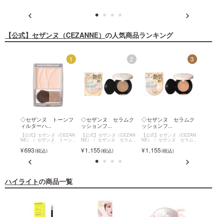
【公式】セザンヌ（CEZANNE）
の人気商品ランキング
12
1
2
3
セザン
◇セザンヌ トーンフ
◇セザンヌ セラムク
◇セザンヌ セラムク
◇セ
ィルターハ...
ッションフ...
ッションフ...
ィルタ
EZAN
【公式】セザンヌ（CEZAN
【公式】セザンヌ（CEZAN
【公式】セザンヌ（CEZAN
【公式
パール
NE）
セザンヌ トーン
NE）
セザンヌ セラム
NE）
セザンヌ セラム
NE）
フィルターハイライト
クッションファンデーショ
クッションファンデーショ
フィル
693
1,155
1,155
693
ン
ン
ハイライト
の商品一覧