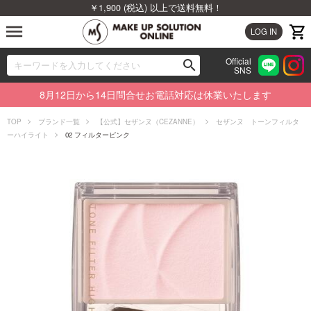
￥1,900 (税込) 以上で送料無料！
menu
LOG IN
Official
search
SNS
ブランドから探す
00
8月12日から14日問合せお電話対応は休業いたします
カテゴリから探す
TOP
ブランド一覧
【公式】セザンヌ（CEZANNE）
セザンヌ トーンフィルタ
ーハイライト
02 フィルターピンク
新着商品から探す
ランキングから探す
特集から探す
ビューティジャーナルから探す