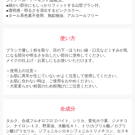
ンテノール・アーモンド油)配合。
●細かい部分にもしっかりフィットする山型ブラシ付。
●透明感・明るさを演出するピンクカラー。
●タール系色素不使用、無鉱物油、アルコールフリー
使い方
ブラシで優しく粉を取り、目の下・ほうれい線・口元などくすみが気
になる部分や明るさを出したい部分に塗布してください。
メイクの仕上げ・お直しにもお使いいただけます。
＜使用上の注意＞
・お肌に異常が生じていないかよく注意して使用してください。
・お肌に合わない時は、ご使用をおやめください。
・大変柔らかい粉質のため粉飛びにご注意ください。
全成分
タルク、合成フルオロフロゴパイト、シリカ、窒化ホウ素、ジメチコ
ン、ナイロン-１２、野菜油、水酸化Ａｌ、トリ(カプリル酸／カプリ
ン酸)グリセリル、ジフェニルシロキシフェニルトリメチコン、セスキ