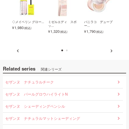
ザン
◇メイベリン グロー...
ミゼルエディ スポ
バニラコ デューブ
【店
ッ...
ー...
ヌ...
1,980
1,320
1,790
ク
638
Related series
関連シリーズ
セザンヌ ナチュラルチーク
セザンヌ パールグロウハイライトN
セザンヌ シェーディングペンシル
セザンヌ ナチュラルマットシェーディング