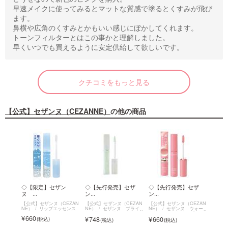
早速メイクに使ってみるとマットな質感で塗るとくすみが飛び
ます。
鼻横や広角のくすみとかもいい感じにぼかしてくれます。
トーンフィルターとはこの事かと理解しました。
早くいつでも買えるように安定供給して欲しいです。
クチコミをもっと見る
【公式】セザンヌ（CEZANNE）
の他の商品
イト
◇【限定】セザン
◇【先行発売】セザ
◇【先行発売】セザ
◇セ
ヌ ...
ン...
ン...
ソ...
EZAN
【公式】セザンヌ（CEZAN
【公式】セザンヌ（CEZAN
【公式】セザンヌ（CEZAN
【公式
ブライ
NE）
リップエッセンス
NE）
セザンヌ ブライ
NE）
セザンヌ ウォー
NE）
トカラーシーラー
タリーティントリップ
ソフト
660
748
660
693