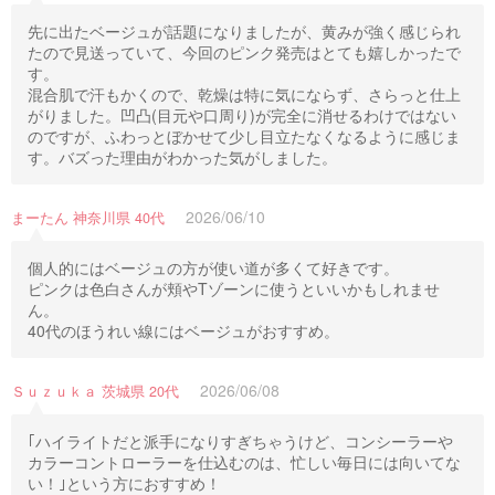
先に出たベージュが話題になりましたが、黄みが強く感じられ
たので見送っていて、今回のピンク発売はとても嬉しかったで
す。
混合肌で汗もかくので、乾燥は特に気にならず、さらっと仕上
がりました。凹凸(目元や口周り)が完全に消せるわけではない
のですが、ふわっとぼかせて少し目立たなくなるように感じま
す。バズった理由がわかった気がしました。
2026/06/10
まーたん 神奈川県 40代
個人的にはベージュの方が使い道が多くて好きです。
ピンクは色白さんが頬やTゾーンに使うといいかもしれませ
ん。
40代のほうれい線にはベージュがおすすめ。
2026/06/08
Ｓｕｚｕｋａ 茨城県 20代
｢ハイライトだと派手になりすぎちゃうけど、コンシーラーや
カラーコントローラーを仕込むのは、忙しい毎日には向いてな
い！｣という方におすすめ！