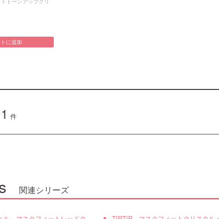
ットトーンアップクリ
ートに追加
1
件
s
関連シリーズ
ィル マスクフィットレッドク
TIRTIR マスクフィットクリスタル