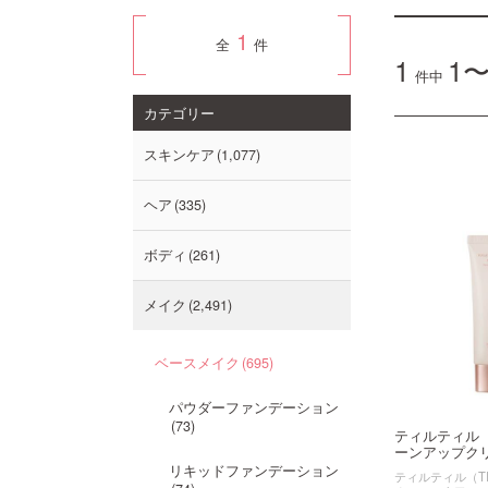
1
全
件
1
1〜
件中
カテゴリー
スキンケア
1,077
ヘア
335
ボディ
261
メイク
2,491
ベースメイク
695
パウダーファンデーション
73
ティルティル
ーンアップク
リキッドファンデーション
ティルティル（TI