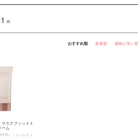
1
件
おすすめ順
新着順
価格が安い
 マスクフィットト
リーム
RTIR）
ティルティ