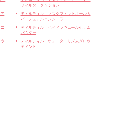
フィルタークッション
ンア
ティルティル マスクフィットオールカ
バーデュアルコンシーラー
ィニ
ティルティル ハイドラヴェールセラム
パウダー
ロウ
ティルティル ウォーターリズムグロウ
ティント