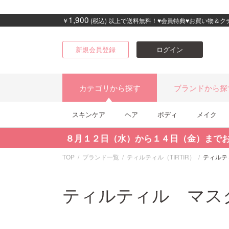
1,900
￥
(税込) 以上で送料無料！♥会員特典♥お買い物＆
新規会員登録
ログイン
カテゴリから探す
ブランドから探
スキンケア
ヘア
ボディ
メイク
８月１２日（水）から１４日（金）まで
TOP
ブランド一覧
ティルティル（TIRTIR）
ティルテ
ティルティル マス