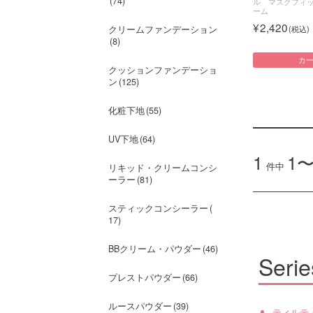
74
ル マスクフィ
ーム
2,420
クリームファンデーション
8
カ
クッションファンデーショ
ン
125
化粧下地
55
UV下地
64
1
1〜
件中
リキッド・クリームコンシ
ーラー
81
スティックコンシーラー
17
BBクリーム・パウダー
46
Serie
プレストパウダー
66
ルースパウダー
39
ティルテ