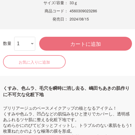
サイズ/容量：
33ｇ
商品コード：
4560309023286
発売日：
2024/08/15
数量
カートに追加
お気に入りに追加
くすみ、色ムラ、毛穴を瞬時に消し去る、嶋田ちあきの肌作り
に不可欠な化粧下地
ブリリアージュのベースメイクアップの核となるアイテム！
くすみや色ムラ、凹凸などの肌悩みをひと塗りでカバーし、透明感
あふれるツヤ肌に整える化粧下地です。
なめらかにのびてピタッとフィットし、トラブルのない素肌をもう1
枚重ねたかのような極薄の膜を形成。