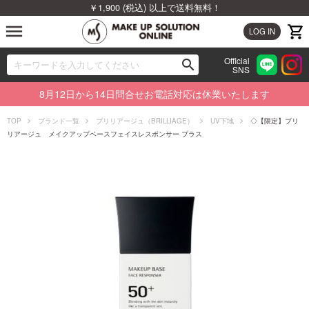
￥1,900 (税込) 以上で送料無料！
menu
LOG IN
Official
search
SNS
ブランドから探す
00
8月12日から14日問合せお電話対応は休業いたします
カテゴリから探す
TOP
ブランド一覧
ブリリアージュ（BRILLIAGE）
UV下地
◇【限定】ブリ
リアージュ メイクアップベースフェイスレスポンサー プラス
新着商品から探す
ランキングから探す
特集から探す
ビューティジャーナルから探す