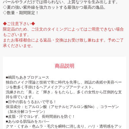
パールやラメだけでは得られない、上質なツヤを生み出します。
◇夏の強い紫外線を強力カットする最強かつ最高の逸品。
◇数量・期間限定！
◆ご注意下さい◆
限定品のため、ご注文のタイミングによってはご用意できない場合
もございます。
またお客様都合による返品・交換はお受け致し兼ねます。予めご了
承くださいませ。
商品説明
■嶋田ちあきプロデュース
独自のメイク理論と技術で常に時代を先導し、雑誌の表紙や美容ペー
ジを数多く手掛けるヘアメイクアップアーティスト。
洗練された「美」と「輝き」をもたらし、多くの女性から圧倒的な支
持を得ています。
■日中の肌をうるおいで守る！
保湿成分：ヒアルロン酸（アセチルヒアルロン酸Na）、コラーゲン
（加水分解コラーゲン）
■皮脂・汗でヨレず、長時間崩れを防ぐ！
■あらゆる肌悩みをカバ—
クマ・くすみ・色ムラ・毛穴を瞬時に消し去り、ハリ・透明感をアッ