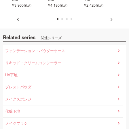
3,960
4,180
2,420
4,9
Related series
関連シリーズ
ファンデーション・パウダーケース
リキッド・クリームコンシーラー
UV下地
プレストパウダー
メイクスポンジ
化粧下地
メイクブラシ