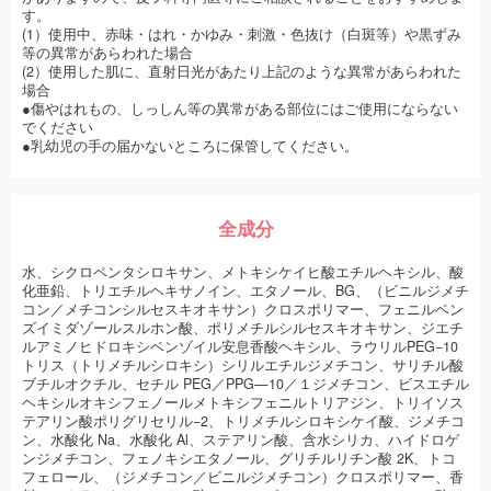
す。
(1）使用中、赤味・はれ・かゆみ・刺激・色抜け（白斑等）や黒ずみ
等の異常があらわれた場合
(2）使用した肌に、直射日光があたり上記のような異常があらわれた
場合
●傷やはれもの、しっしん等の異常がある部位にはご使用にならない
でください
●乳幼児の手の届かないところに保管してください。
全成分
水、シクロペンタシロキサン、メトキシケイヒ酸エチルヘキシル、酸
化亜鉛、トリエチルヘキサノイン、エタノール、BG、（ビニルジメチ
コン／メチコンシルセスキオキサン）クロスポリマー、フェニルベン
ズイミダゾールスルホン酸、ポリメチルシルセスキオキサン、ジエチ
ルアミノヒドロキシベンゾイル安息香酸ヘキシル、ラウリルPEG−10
トリス（トリメチルシロキシ）シリルエチルジメチコン、サリチル酸
ブチルオクチル、セチル PEG／PPG—10／１ジメチコン、ビスエチル
ヘキシルオキシフェノールメトキシフェニルトリアジン、トリイソス
テアリン酸ポリグリセリル−2、トリメチルシロキシケイ酸、ジメチコ
ン、水酸化 Na、水酸化 Al、ステアリン酸、含水シリカ、ハイドロゲ
ンジメチコン、フェノキシエタノール、グリチルリチン酸 2K、トコ
フェロール、（ジメチコン／ビニルジメチコン）クロスポリマー、香