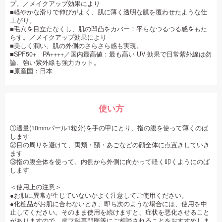
プ。／メイクアップ効果により
■軽やかな滑りで伸びがよく、肌に薄く透明な膜を覆わせたような仕
上がり。
■毛穴を目立たなくし、肌の凹凸をカバー！平らなつるつる感をもた
らす。／メイクアップ効果により
■美しく潤い、肌の外側のさらさら感も実現。
■SPF50+ PA++++／国内最高値：最も高い UV 効果で日常紫外線は勿
論、強い紫外線も強力カット。
■原産国：日本
使い方
①適量(10mmパール1粒分)を手の甲にとり、指の腹を使って薄くのば
します
②目の周りを避けて、両頬・額・あごなどの顔全体に点置きしていき
ます
③指の腹全体を使って、内側から外側に向かって軽く叩くようにのば
します
＜使用上の注意＞
●お肌に異常が生じていないかよく注意してご使用ください。
●化粧品がお肌に合わないとき、即ち次のような場合には、使用を中
止してください。そのまま使用を続けますと、症状を悪化させること
がありますので、皮フ科専門医等にご相談されることをおすすめしま