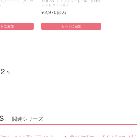
イジードール グロウ
Y QUANT）
デイジードール グロウ
ン
ソフト クッション
2,970
ートに追加
カートに追加
2
件
s
関連シリーズ
ドール メイクアップフィック
デイジードール モイスチャー スキ