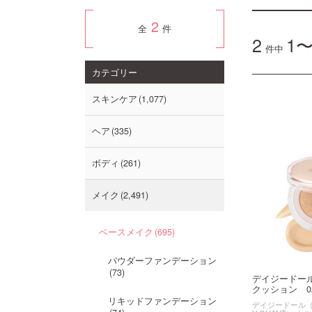
2
全
件
2
1〜
件中
カテゴリー
スキンケア
1,077
ヘア
335
ボディ
261
メイク
2,491
ベースメイク
695
パウダーファンデーション
73
デイジードー
クッション 02 
リキッドファンデーション
デイジードール（DAI