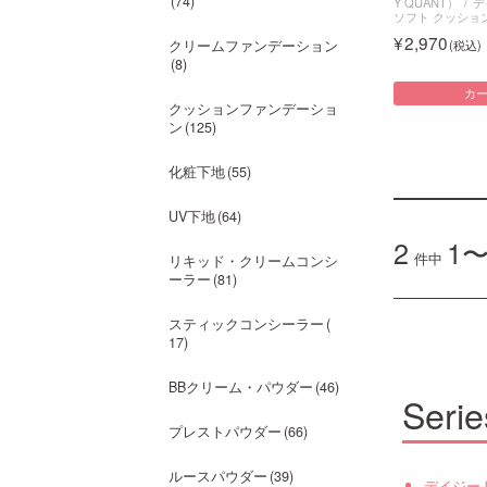
74
Y QUANT）
デ
ソフト クッショ
2,970
クリームファンデーション
8
カ
クッションファンデーショ
ン
125
化粧下地
55
UV下地
64
2
1〜
件中
リキッド・クリームコンシ
ーラー
81
スティックコンシーラー
17
BBクリーム・パウダー
46
Serie
プレストパウダー
66
ルースパウダー
39
デイジー