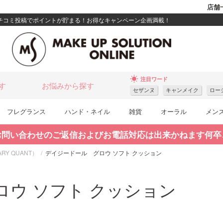
店舗
クチコミ投稿でポイントが貯まる！お得なキャンペーン企画満載！
wb_sunny
注目ワード
す
お悩みから探す
セザンヌ
キャンメイク
ロー
フレグランス
ハンド・ネイル
雑貨
オーラル
メン
お問い合わせのご返信およびお電話対応は出来かねます何卒
ARY QUANT）
デイジードール グロウ ソフト クッション
ウ ソフト クッション