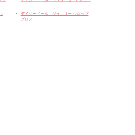
ウ
デイジードール ジュエリー シロップ
グロス