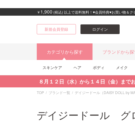
1,900
￥
(税込) 以上で送料無料！♥会員特典♥お買い物＆
新規会員登録
ログイン
カテゴリから探す
ブランドから探
スキンケア
ヘア
ボディ
メイク
８月１２日（水）から１４日（金）まで
TOP
ブランド一覧
デイジードール（DAISY DOLL by M
デイジードール グロ