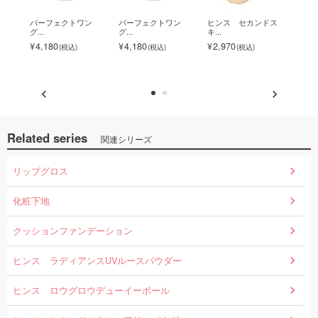
ショ
パーフェクトワン
パーフェクトワン
ヒンス セカンドス
ミシ
グ...
グ...
キ...
ン...
4,180
4,180
2,970
ク
1,1
Related series
関連シリーズ
リップグロス
化粧下地
クッションファンデーション
ヒンス ラディアンスUVルースパウダー
ヒンス ロウグロウデューイーボール