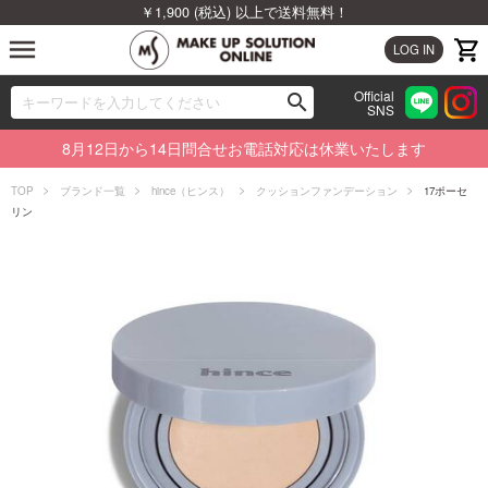
￥1,900 (税込) 以上で送料無料！
menu
LOG IN
Official
search
SNS
ブランドから探す
00
8月12日から14日問合せお電話対応は休業いたします
カテゴリから探す
TOP
ブランド一覧
hince（ヒンス）
クッションファンデーション
17ポーセ
リン
新着商品から探す
ランキングから探す
特集から探す
ビューティジャーナルから探す