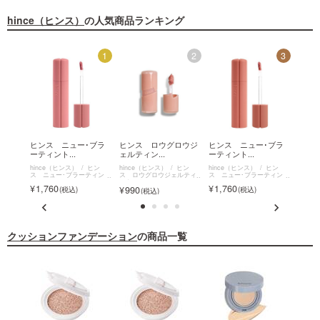
hince（ヒンス）
の人気商品ランキング
12
1
2
3
ロウジ
ヒンス ニュー･ブラ
ヒンス ロウグロウジ
ヒンス ニュー･ブラ
ヒン
ーティント...
ェルティン...
ーティント...
ェルテ
ヒン
hince（ヒンス）
ヒン
hince（ヒンス）
ヒン
hince（ヒンス）
ヒン
hinc
ルティ
ス ニュー･ブラーティント
ス ロウグロウジェルティ
ス ニュー･ブラーティント
ス ロ
ント ミニ
ント 
1,760
1,760
990
990
クッションファンデーション
の商品一覧