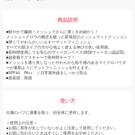
商品説明
■軽やかで繊細！メッシュでさらに薄くきめ細かく！
メッシュ＝グロウの概念を破った新発想のメッシュマットクッション
■薄くてやわらかいシルキーマットフィニッシュ。
すべての肌タイプの方が心地よく使える伸びの良い使用感。
■長時間使用しても安心のヴィーガンベース(韓国ヴィーガン認証院)
■超密着テクスチャーで長時間キープ！
■メッシュを通り美しなったやわらかな粒子感のあるマイクロパウダ
ーが素肌ようにマットフィニッシュを叶えます。
■SPF40 PA++ ／日常紫外線をしっかり防止
■原産国：韓国
使い方
付属のパフに適量を取り、顔全体に塗布します。
＜使用上の注意＞
●お肌に異常が生じていないかよく注意して使用してください。
●お肌に合わないときはすぐにご使用をおやめください。