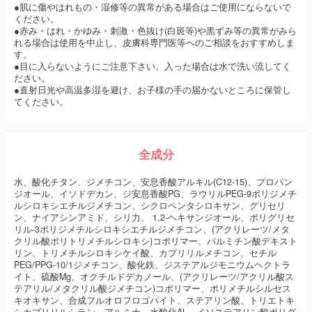
●肌に傷やはれもの・湿修等の異常がある場合はご使用にならないで
ください。
●赤み・はれ・かゆみ・刺激・色抜け(白斑等)や黒ずみ等の異常がみら
れる場合は使用を中止し、皮膚科専門医等へのご相談をおすすめしま
す。
●目に入らないようにご注意下さい。入った場合は水で洗い流してく
ださい。
●直射日光や高温多湿を避け、お子様の手の届かないところに保管し
てください。
全成分
水、酸化チタン、ジメチコン、安息香酸アルキル(C12-15)、プロパン
ジオール、イソドデカン、ジ安息香酸PG、ラウリルPEG-9ポリジメチ
ルシロキシエチルジメチコン、シクロペンタシロキサン、グリセリ
ン、ナイアシンアミド、シリ力、 1,2-ヘキサンジオール、ポリグリセ
リル-3ポリジメチルシロキシエチルジメチコン、(アクリレーツ/メタ
クリル酸ポリトリメチルシロキシ)コポリマー、パルミチン酸デキスト
リン、トリメチルシロキシケイ酸、カプリリルメチコン、セチル
PEG/PPG-10/1ジメチコン、酸化鉄、ジステアルジモニウムヘクトラ
イト、硫酸Mg、オクチルドデカノール、(アクリレーツ/アクリル酸ス
テアリル/メタクリル酸ジメチコン)コポリマー、ポリメチルシルセス
キオキサン、合成フルオロフロゴパイト、ステアリン酸、トリエトキ