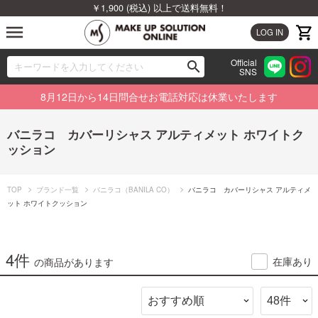
￥1,900 (税込) 以上で送料無料！
menu
LOG IN
Official
search
SNS
ブランドから探す
00
8月12日から14日問合せお電話対応は休業いたします
カテゴリから探す
バニラコ カバーリシャス アルティメット ホワイトク
ッション
新着商品から探す
ランキングから探す
TOP
ブランド一覧
バニラコ（BANILA CO）
バニラコ カバーリシャス アルティメ
ット ホワイトクッション
特集から探す
4件
ビューティジャーナルから探す
在庫あり
の商品があります