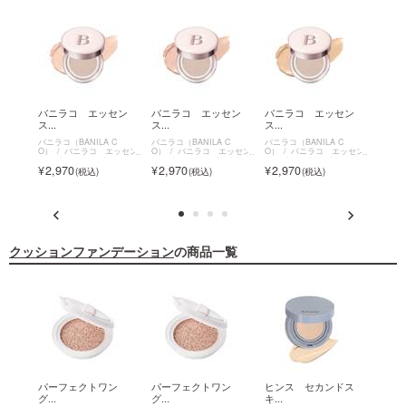
イム
バニラコ エッセン
バニラコ エッセン
バニラコ エッセン
バニ
ス...
ス...
ス...
ス...
C
バニラコ（BANILA C
バニラコ（BANILA C
バニラコ（BANILA C
バニラコ
ー
O）
バニラコ エッセン
O）
バニラコ エッセン
O）
バニラコ エッセン
O）
ス スキン デュークッション
ス スキン デュークッション
ス スキン デュークッション
ス ス
2,970
2,970
2,970
2,9
クッションファンデーション
の商品一覧
ショ
パーフェクトワン
パーフェクトワン
ヒンス セカンドス
ヒン
グ...
グ...
キ...
キ...