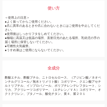
使い方
＜使用上の注意＞
●よく振ってからご使用ください。
●爪に異常のあるときや爪に合わないときにはご使用を中止してくだ
さい。
●使用後はしっかりフタをしめてください。
●極端に高温又は低温の場所、直射日光のあたる場所、乳幼児の手の
届く場所に保管しないでください。
●可燃性火気厳禁。
●うすめ液はご使用にならないでください。
全成分
酢酸エチル、酢酸ブチル、ニトロセルロース、（アジピン酸／ネオペ
ンチルグリコール／無水トリメリト酸）コポリマー、クエン酸アセチ
ルトリブチル、イソプロパノール、ポリブチレンテレフタレート、シ
リカ、アクリレーツコポリマー、（エチレン／ＶＡ）コポリマー、オ
クトクリレン、ブタノール、酸化チタン、黄４、紫２０１