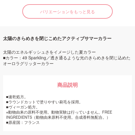
バリエーションをもっと見る
太陽のきらめきを閉じこめたアクティブサマーカラー
太陽のエネルギッシュさをイメージした夏カラー
■カラー：49 Sparkling／透き通るような光のきらめきを閉じ込めた
オーロラグリッターカラー
商品説明
■速乾処方。
■ラウンドカットで塗りやすい刷毛を採用。
■ヴィーガン処方。
※動物由来の原料不使用。動物実験は行っていません。FREE
INGREDIENTS（動物由来原料不使用。合成香料無配合。）
■原産国：フランス