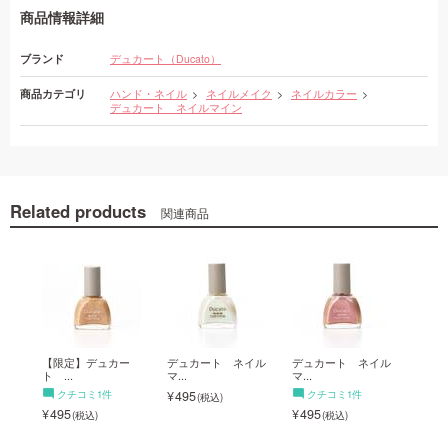
商品情報詳細
ブランド
デュカート（Ducato）
商品カテゴリ
ハンド・ネイル
ネイルメイク
ネイルカラー
デュカート ネイルマイン
Related products
関連商品
イル
【限定】デュカー
デュカート ネイル
デュカート ネイル
【限
ト ...
マ...
マ...
ト ...
クチコミ1件
495
クチコミ1件
495
495
495