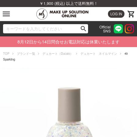
￥1,900 (税込) 以上で送料無料！
menu
LOG IN
Official
search
SNS
ブランドから探す
00
8月12日から14日問合せお電話対応は休業いたします
カテゴリから探す
TOP
ブランド一覧
デュカート（Ducato）
デュカート ネイルマイン
49
Sparkling
新着商品から探す
ランキングから探す
特集から探す
ビューティジャーナルから探す