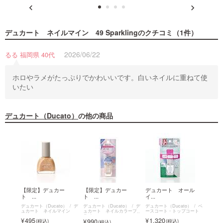
デュカート ネイルマイン 49 Sparkling
のクチコミ（1件）
2026/06/22
るる 福岡県 40代
ホロやラメがたっぷりでかわいいです。白いネイルに重ねて使
いたい
デュカート（Ducato）
の他の商品
イル
【限定】デュカー
【限定】デュカー
デュカート オール
デュ
ト ...
ト ...
イ...
マ...
o）
デ
デュカート（Ducato）
デ
デュカート（Ducato）
デ
デュカート（Ducato）
ベ
デュカー
イン
ュカート ネイルマイン
ュカート ネイルカラープ
ースコート・トップコート
ュカー
ライマー
495
1,320
495
990