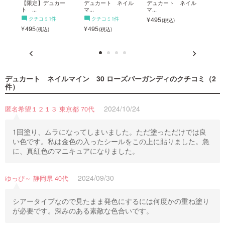
イル
【限定】デュカー
デュカート ネイル
デュカート ネイル
デュ
ト ...
マ...
マ...
マ...
クチコミ1件
クチコミ1件
495
ク
495
495
495
デュカート ネイルマイン 30 ローズバーガンディ
のクチコミ（2
件）
2024/10/24
匿名希望１２１３ 東京都 70代
1回塗り、ムラになってしまいました。ただ塗っただけでは良
い色です。私は金色の入ったシールをこの上に貼りました。急
に、真紅色のマニキュアになりました。
2024/09/30
ゆっぴ～ 静岡県 40代
シアータイプなので見たまま発色にするには何度かの重ね塗り
が必要です。深みのある素敵な色合いです。