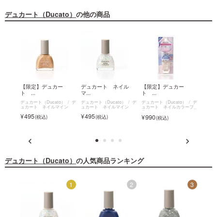
デュカート（Ducato）
の他の商品
イル
【限定】デュカー
デュカート ネイル
【限定】デュカー
デュ
ト ...
マ...
ト ...
イ...
o）
デ
デュカート（Ducato）
デ
デュカート（Ducato）
デ
デュカート（Ducato）
デ
デュカー
イン
ュカート ネイルマイン
ュカート ネイルマイン
ュカート ネイルカラープ
ースコ
ライマー
495
495
1,3
990
デュカート（Ducato）
の人気商品ランキング
12
1
2
3