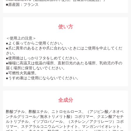
■原産国：フランス
使い方
＜使用上の注意＞
●よく振ってからご使用ください。
●爪に異常のあるときや爪に合わないときにはご使用を中止してくだ
さい。
●使用後はしっかりフタをしめてください。
●極端に高温又は低温の場所、直射日光のあたる場所、乳幼児の手の
届く場所に保管しないでください。
●可燃性火気厳禁。
●うすめ液はご使用にならないでください。
全成分
酢酸ブチル、酢酸エチル、ニトロセルロース、（アジピン酸／ネオペ
ンチルグリコール／無水トリメリト酸）コポリマー、クエン酸アセチ
ルトリブチル、イソプロパノール、（スチレン／アクリレーツ）コポ
リマー、ステアラルコニウムベントナイト、マンガンバイオレット、