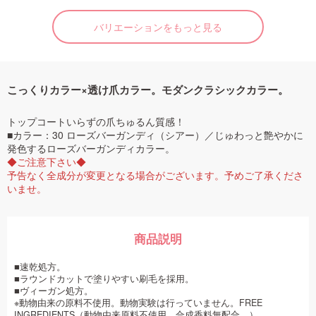
バリエーションをもっと見る
こっくりカラー×透け爪カラー。モダンクラシックカラー。
トップコートいらずの爪ちゅるん質感！
■カラー：30 ローズバーガンディ（シアー）／じゅわっと艶やかに
発色するローズバーガンディカラー。
◆ご注意下さい◆
予告なく全成分が変更となる場合がございます。予めご了承くださ
いませ。
商品説明
■速乾処方。
■ラウンドカットで塗りやすい刷毛を採用。
■ヴィーガン処方。
※動物由来の原料不使用。動物実験は行っていません。FREE
INGREDIENTS（動物由来原料不使用。合成香料無配合。）