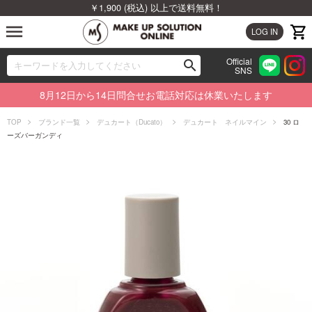
￥1,900 (税込) 以上で送料無料！
menu
LOG IN
Official
search
SNS
ブランドから探す
00
8月12日から14日問合せお電話対応は休業いたします
カテゴリから探す
TOP
ブランド一覧
デュカート（Ducato）
デュカート ネイルマイン
30 ロ
ーズバーガンディ
新着商品から探す
ランキングから探す
特集から探す
ビューティジャーナルから探す